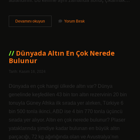
adlandırılır. Bu kelime aynı zamanda sonuç çıkarmak…
Osmanlıca
Devamını okuyun
Yorum Bırak
Mülâhaza
Ne
Demek
Dünyada Altın En Çok Nerede
Bulunur
Tarih: Kasım 16, 2024
Dünyada en çok hangi ülkede altın var? Dünya
genelinde keşfedilen 43 bin ton altın rezervinin 20 bin
tonuyla Güney Afrika ilk sırada yer alırken, Türkiye 6
bin 500 tonla ikinci, ABD ise 4 bin 770 tonla üçüncü
sırada yer alıyor. Altın en çok nerede bulunur? Plaser
yataklarında şimdiye kadar bulunan en büyük altın
parçacığı, 72 kg ağırlığında olan ve Avustralya’nın