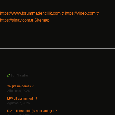
sayfalaması
https://www.forummadencilik.com.tr
https://vipeo.com.tr
https://sinay.com.tr
Sitemap
Sidebar
Son Yazılar
Ya şifa ne demek ?
Ağustos 9, 2026
LFP pil açılımı nedir ?
Ağustos 7, 2026
Dizde iltihap olduğu nasıl anlaşılır ?