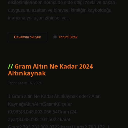
etkileşimlerinden normalde elde ettiği zevki ve başarı
duygusunu azaltan ve bireysel kimliğin kaybolduğu
inancına yol açan zihinsel ve…
Mental
Devamını okuyun
Yorum Bırak
Çöküş
Neden
Olur
Gram Altın Ne Kadar 2024
Altınkaynak
Tarih: Kasım 16, 2024
1 Gram altın Ne Kadar Altınkaynak eder? Altın
KaynağıAltınAlımSatımKülçeler
(0,995)3.048.093.066,54Gram (24
ayar)3.048.093.101,5022 karat
Gram2.793.732.882,0722 karat Hurda2.793.172. 1