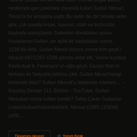
nedeniyle geri çekilmek zorunda kalan Sultan Mesud,
Toros’la bir anlaşma yaptı. Bu sefer de, bir önceki sefer
gibi, çok sayıda insan, hayvan, silah ve teçhizatın
kaybıyla sonuçlandı. Seferden döndükten sonra
hastalanan Sultan, on aylık bir hastalıktan sonra
1156’da öldü. Sultan Mesut ölünce yerine kim geçti?
Mesud 697/1297-1298 yılında vefat etti. Yerine kardeşi
Keykubad b. Feramurz’un oğlu geçti. Gazan Han’ın
fermanı ile Selçuklu tahtına çıktı. Sultan Mesut hangi
bölümde öldü? Sultan Mesud’u öldürmek isterken… –
Kuruluş Osman 112. Bölüm – YouTube. Sultan
Mesuttan sonra sultan kimdir? Tahta Çıkan Sultanlar
ListesiSultanHükümdarlık4I. Mesud (1095-1156)40
yıl5II.…
Sultan
Devamını okuyun
Yorum Bırak