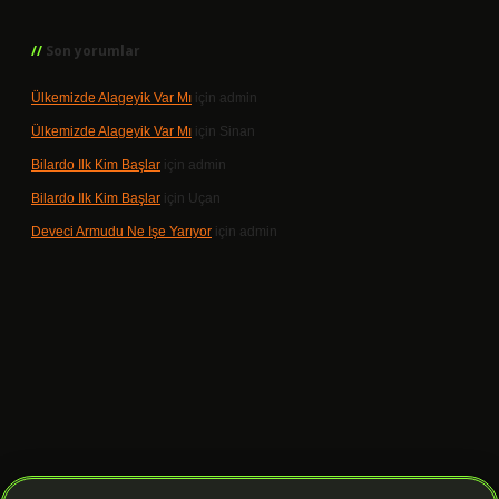
Son yorumlar
Ülkemizde Alageyik Var Mı
için
admin
Ülkemizde Alageyik Var Mı
için
Sinan
Bilardo Ilk Kim Başlar
için
admin
Bilardo Ilk Kim Başlar
için
Uçan
Deveci Armudu Ne Işe Yarıyor
için
admin
lbet giriş