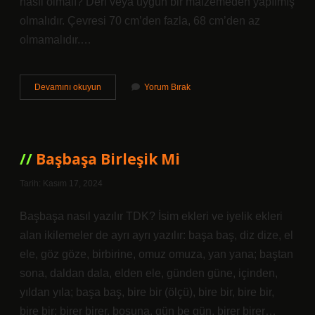
nasıl olmalı? Deri veya uygun bir malzemeden yapılmış
olmalıdır. Çevresi 70 cm’den fazla, 68 cm’den az
olmamalıdır.…
Orijinal
Devamını okuyun
Yorum Bırak
Top
Nasıl
Olur
Başbaşa Birleşik Mi
Tarih: Kasım 17, 2024
Başbaşa nasıl yazılır TDK? İsim ekleri ve iyelik ekleri
alan ikilemeler de ayrı ayrı yazılır: başa baş, diz dize, el
ele, göz göze, birbirine, omuz omuza, yan yana; baştan
sona, daldan dala, elden ele, günden güne, içinden,
yıldan yıla; başa baş, bire bir (ölçü), bire bir, bire bir,
bire bir; birer birer, boşuna, gün be gün, birer birer…