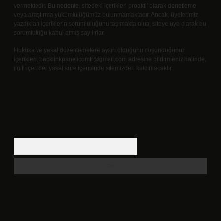
vermektedir. Bu nedenle, sitedeki içerikleri proaktif olarak denetleme
veya araştırma yükümlülüğümüz bulunmamaktadır. Ancak, üyelerimiz
yazdıkları içeriklerin sorumluluğunu taşımakta olup, siteye üye olarak bu
sorumluluğu kabul etmiş sayılırlar.
Hukuka ve yasal düzenlemelere aykırı olduğunu düşündüğünüz
içerikleri,
backlinkpanelicomtr@gmail.com
adresine bildirmeniz halinde,
ilgili içerikler yasal süre içerisinde sitemizden kaldırılacaktır.
Arama