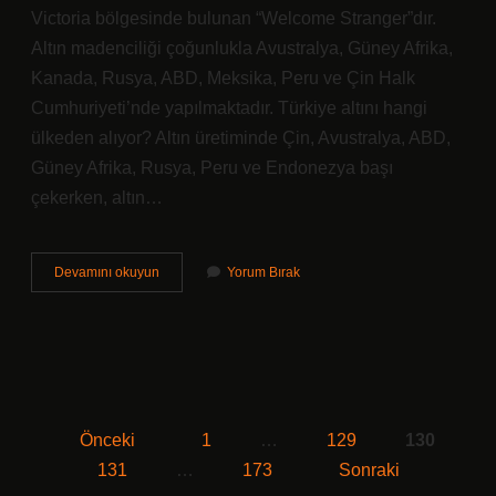
Victoria bölgesinde bulunan “Welcome Stranger”dır.
Altın madenciliği çoğunlukla Avustralya, Güney Afrika,
Kanada, Rusya, ABD, Meksika, Peru ve Çin Halk
Cumhuriyeti’nde yapılmaktadır. Türkiye altını hangi
ülkeden alıyor? Altın üretiminde Çin, Avustralya, ABD,
Güney Afrika, Rusya, Peru ve Endonezya başı
çekerken, altın…
Dünyada
Devamını okuyun
Yorum Bırak
Altın
En
Çok
Nerede
Bulunur
Önceki
1
…
129
130
Yazı
131
…
173
Sonraki