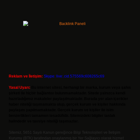
Reklam ve İletişim:
Skype: live:.cid.575569c608265c69
Yasal Uyarı:
Bu internet sitesi, herhangi bir marka, kurum veya şahıs
şirketi ile hiçbir bağlantısı bulunmamaktadır. Sitede yalnızca kendi
hazırladığımız makaleler paylaşılmaktadır. Burada yer alan içerikler
haber niteliği taşımamakta olup, gerçek kurum ve kişiler hakkında
paylaşım yapılmamaktadır. Gerçek kurum ve kişiler ile isim
benzerlikleri tamamen tesadüfidir. Sitemizdeki bilgiler taslak
halindedir ve tavsiye niteliği taşımazlar.
Sitemiz, 5651 Sayılı Kanun gereğince Bilgi Teknolojileri ve İletişim
Kurumu (BTK) tarafından onaylanmış bir Yer Sağlayıcı olarak hizmet