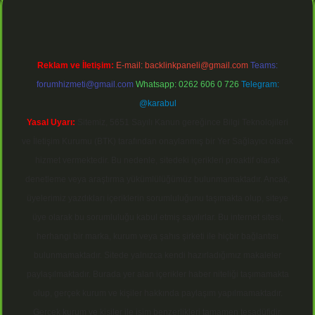
Reklam ve İletişim:
E-mail:
backlinkpaneli@gmail.com
Teams:
forumhizmeti@gmail.com
Whatsapp: 0262 606 0 726
Telegram:
@karabul
Yasal Uyarı:
Sitemiz, 5651 Sayılı Kanun gereğince Bilgi Teknolojileri
ve İletişim Kurumu (BTK) tarafından onaylanmış bir Yer Sağlayıcı olarak
hizmet vermektedir. Bu nedenle, sitedeki içerikleri proaktif olarak
denetleme veya araştırma yükümlülüğümüz bulunmamaktadır. Ancak,
üyelerimiz yazdıkları içeriklerin sorumluluğunu taşımakta olup, siteye
üye olarak bu sorumluluğu kabul etmiş sayılırlar. Bu internet sitesi,
herhangi bir marka, kurum veya şahıs şirketi ile hiçbir bağlantısı
bulunmamaktadır. Sitede yalnızca kendi hazırladığımız makaleler
paylaşılmaktadır. Burada yer alan içerikler haber niteliği taşımamakta
olup, gerçek kurum ve kişiler hakkında paylaşım yapılmamaktadır.
Gerçek kurum ve kişiler ile isim benzerlikleri tamamen tesadüfidir.