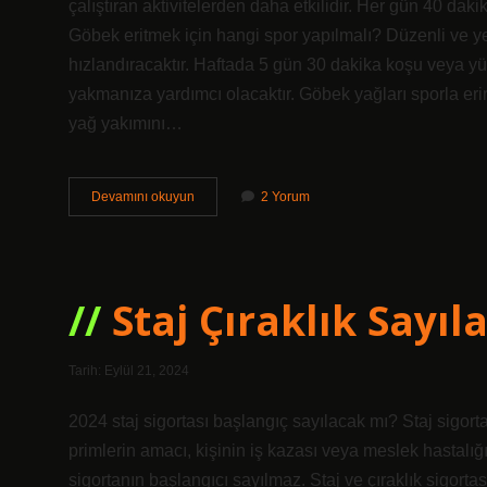
çalıştıran aktivitelerden daha etkilidir. Her gün 40 dak
Göbek eritmek için hangi spor yapılmalı? Düzenli ve yet
hızlandıracaktır. Haftada 5 gün 30 dakika koşu veya yürü
yakmanıza yardımcı olacaktır. Göbek yağları sporla erir 
yağ yakımını…
Hangi
Devamını okuyun
2 Yorum
Sporla
Göbek
Erir
Staj Çıraklık Sayıl
Tarih: Eylül 21, 2024
2024 staj sigortası başlangıç sayılacak mı? Staj sigort
primlerin amacı, kişinin iş kazası veya meslek hastalığ
sigortanın başlangıcı sayılmaz. Staj ve çıraklık sigorta