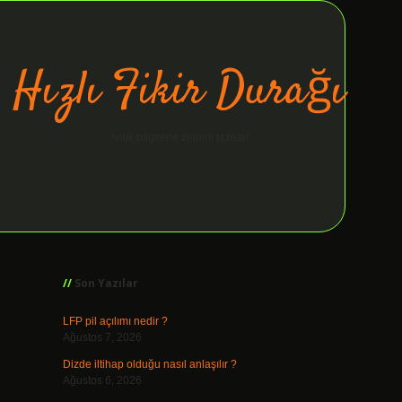
Hızlı Fikir Durağı
Anlık bilgilerle zihnini tazele!
Sidebar
ilbet giriş
Son Yazılar
LFP pil açılımı nedir ?
Ağustos 7, 2026
Dizde iltihap olduğu nasıl anlaşılır ?
Ağustos 6, 2026