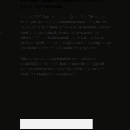
tesadüfidir. Sitemizdeki bilgiler taslak halindedir ve
tavsiye niteliği taşımazlar.
Sitemiz, 5651 Sayılı Kanun gereğince Bilgi Teknolojileri
ve İletişim Kurumu (BTK) tarafından onaylanmış bir Yer
Sağlayıcı olarak hizmet vermektedir. Bu nedenle, sitedeki
–
içerikleri proaktif olarak denetleme veya araştırma
yükümlülüğümüz bulunmamaktadır. Ancak, üyelerimiz
yazdıkları içeriklerin sorumluluğunu taşımakta olup, siteye
üye olarak bu sorumluluğu kabul etmiş sayılırlar.
Hukuka ve yasal düzenlemelere aykırı olduğunu
düşündüğünüz içerikleri,
backlinkpanelicomtr@gmail.com
adresine bildirmeniz halinde, ilgili içerikler yasal süre
içerisinde sitemizden kaldırılacaktır.
z
Arama