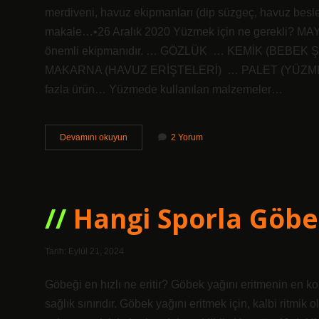
merdiveni, havuz ekipmanları (dip süzgeç, havuz besle
makale…•26 Aralık 2020 Yüzmek için ne gerekli? MA
önemli ekipmanıdır. … GÖZLÜK ​ … KEMİK (BEBEK 
MAKARNA (HAVUZ ERİŞTELERİ) ​ … PALET (YÜZM
fazla ürün… Yüzmede kullanılan malzemeler…
Yüzme
Devamını okuyun
2 Yorum
Havuzu
Için
Neler
Gerekli
Hangi Sporla Göbe
Tarih: Eylül 21, 2024
Göbeği en hızlı ne eritir? Göbek yağını eritmenin en ko
sağlık sınırıdır. Göbek yağını eritmek için, kalbi ritmik