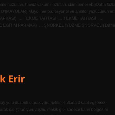
me nozulları, havuz vakum nozulları, skimmerler vb.)Daha fazl
YO (MAYOLAR) Mayo, her profesyonel ve amatör yüzücünün en
ŞAPKASI) ​ … TEKME TAHTASI ​ … TEKME TAHTASI ​ …
E EĞİTİM PARMAK) ​ … ŞNORKEL (YÜZME ŞNORKELİ) ​Daha
k Erir
lay yolu düzenli olarak yürümektir. Haftada 3 saat egzersiz
 olarak çalıştıran yürüyüşler, mekik gibi sadece karın bölgesini