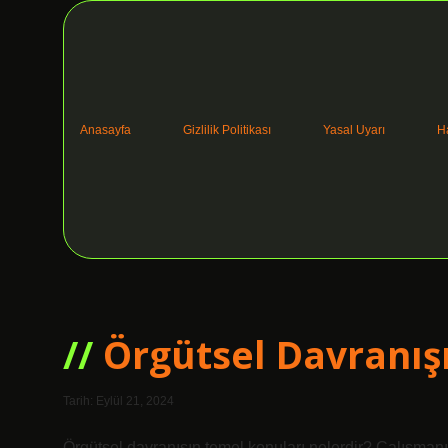
Anasayfa
Gizlilik Politikası
Yasal Uyarı
H
Hızlı
Örgütsel Davranış
Fikir
Tarih: Eylül 21, 2024
Örgütsel davranışın temel konuları nelerdir? Çalışmanın