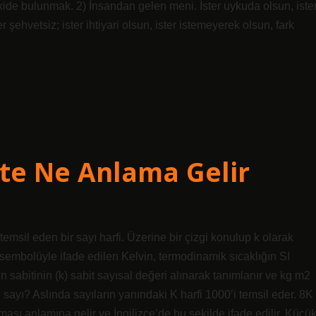
işkide bulunmak. 2) İnsandan gelen meni. İster uykuda olsun, iste
er şehvetsiz; ister ihtiyari olsun, ister istemeyerek olsun, fark
te Ne Anlama Gelir
msil eden bir sayı harfi. Üzerine bir çizgi konulup k olarak
” sembolüyle ifade edilen Kelvin, termodinamik sıcaklığın SI
nn sabitinin (k) sabit sayısal değeri alınarak tanımlanır ve kg m2
i sayı? Aslında sayıların yanındaki K harfi 1000’i temsil eder. 8K
lması anlamına gelir ve İngilizce’de bu şekilde ifade edilir. Küçü