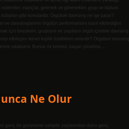
el sistemler, inançlar, gelenek ve görenekler, grup ve toplum
ş kalıpları gibi konulardır. Örgütsel davranış ne işe yarar?
ını ve davranışlarının örgütün performansını nasıl etkilediğini
rmak için bireylerin, grupların ve yapıların örgüt içindeki davranış
nışı etkileyen temel kişilik özellikleri nelerdir? Örgütsel davranı
iklerine odaklanır. Bunlar öz kontrol, başarı yönelimi,…
Olunca Ne Olur
leri genç bir görünüme sahiptir, yaşlarından daha genç