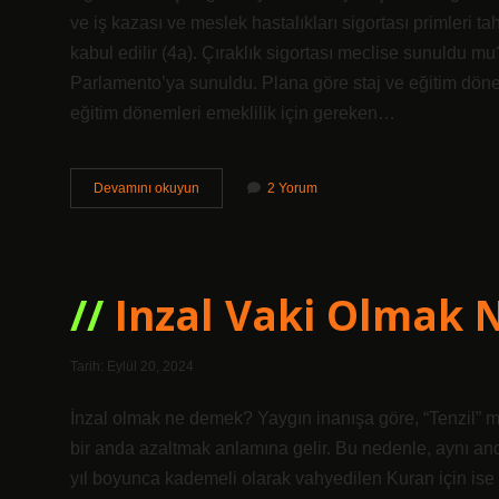
ve iş kazası ve meslek hastalıkları sigortası primleri t
kabul edilir (4a). Çıraklık sigortası meclise sunuldu mu
Parlamento’ya sunuldu. Plana göre staj ve eğitim dönem
eğitim dönemleri emeklilik için gereken…
Staj
Devamını okuyun
2 Yorum
Çıraklık
Sayılacak
Mı
Inzal Vaki Olmak
Tarih: Eylül 20, 2024
İnzal olmak ne demek? Yaygın inanışa göre, “Tenzil” mik
bir anda azaltmak anlamına gelir. Bu nedenle, aynı anda
yıl boyunca kademeli olarak vahyedilen Kuran için ise