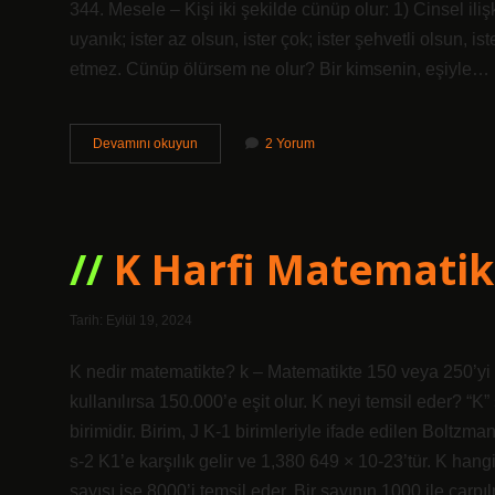
344. Mesele – Kişi iki şekilde cünüp olur: 1) Cinsel il
uyanık; ister az olsun, ister çok; ister şehvetli olsun, ist
etmez. Cünüp ölürsem ne olur? Bir kimsenin, eşiyle…
Inzal
Devamını okuyun
2 Yorum
Vaki
Olmak
Ne
Demek
K Harfi Matematik
Tarih: Eylül 19, 2024
K nedir matematikte? k – Matematikte 150 veya 250’yi te
kullanılırsa 150.000’e eşit olur. K neyi temsil eder? “K
birimidir. Birim, J K-1 birimleriyle ifade edilen Boltzma
s-2 K1’e karşılık gelir ve 1,380 649 × 10-23’tür. K hang
sayısı ise 8000’i temsil eder. Bir sayının 1000 ile çarpı