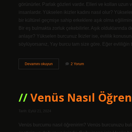
görünürler. Parlak gözleri vardır. Elleri ve kolları uzun
insanlardır. Yükselen ikizler kadını nasıl olur? Yükselen
bir kültürel geçmişe sahip erkeklere aşık olma eğilimin
Bir eş bulmakta zorluk çekebilirler. Aşık olduklarında d
anlaşır? Yükselen burcunuz İkizler ise, evlilik konusuna
söylüyorsanız, Yay burcu tam size göre. Eğer evliliğin 
Yükselen
Devamını okuyun
2 Yorum
İKizler
Olunca
Ne
Olur
Venüs Nasıl Öğreni
Tarih: Eylül 21, 2024
Venüs burcumu nasıl öğrenirim? Venüs burcunuzu bulm