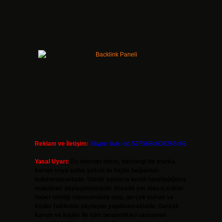
Reklam ve İletişim:
Skype: live:.cid.575569c608265c69
Yasal Uyarı:
Bu internet sitesi, herhangi bir marka,
kurum veya şahıs şirketi ile hiçbir bağlantısı
bulunmamaktadır. Sitede yalnızca kendi hazırladığımız
makaleler paylaşılmaktadır. Burada yer alan içerikler
haber niteliği taşımamakta olup, gerçek kurum ve
kişiler hakkında paylaşım yapılmamaktadır. Gerçek
kurum ve kişiler ile isim benzerlikleri tamamen