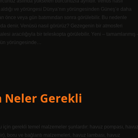
urcunuz aslında yükselen burcunuzla aynıdır. Venüs nasıl
 aldığı ve yörüngesi Dünya’nın yörüngesinden Güneş’e daha
n önce veya gün batımından sonra görülebilir. Bu nedenle
ı da denir. Venüsü nasıl görürüz? Gezegenin bir atmosferi
lesi aracılığıyla bir teleskopta görülebilir. Yeni – tamamlanmış 
s’ün yörüngesinde…
 Neler Gerekli
 için gerekli temel malzemeler şunlardır: havuz pompası, havu
lir), boru ve bağlantı malzemeleri, havuz lambası, havuz