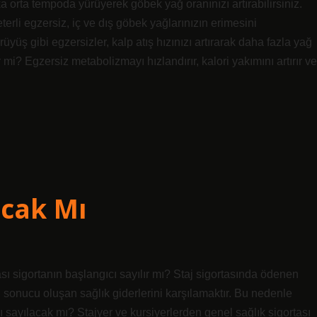
ika orta tempoda yürüyerek göbek yağ oranınızı artırabilirsiniz.
erli egzersiz, iç ve dış göbek yağlarınızın erimesini
yüş gibi egzersizler, kalp atış hızınızı artırarak daha fazla yağ
mi? Egzersiz metabolizmayı hızlandırır, kalori yakımını artırır ve
acak Mı
ası sigortanın başlangıcı sayılır mı? Staj sigortasında ödenen
ı sonucu oluşan sağlık giderlerini karşılamaktır. Bu nedenle
sı sayılacak mı? Stajyer ve kursiyerlerden genel sağlık sigortası