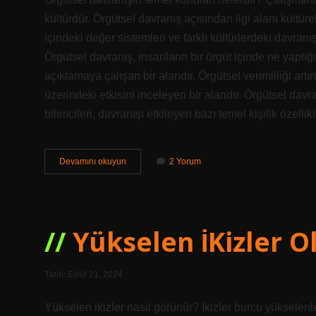
Durağı
kültürdür. Örgütsel davranış açısından ilgi alanı kültür
Yazılar
içindeki değer sistemleri ve farklı kültürlerdeki davranı
Örgütsel davranış, insanların bir örgüt içinde ne yaptığ
açıklamaya çalışan bir alandır. Örgütsel verimliliği artı
üzerindeki etkisini inceleyen bir alandır. Örgütsel davra
bilimcileri, davranışı etkileyen bazı temel kişilik özell
Örgütsel
Devamını okuyun
2 Yorum
Davranışın
Temel
Amacı
Nedir
Yükselen İKizler 
Tarih: Eylül 21, 2024
Yükselen ikizler nasıl görünür? İkizler burcu yükselen