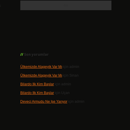
a
Son yorumlar
Ülkemizde Alageyik Var Mı
için
admin
Ülkemizde Alageyik Var Mı
için
Sinan
Bilardo Ilk Kim Başlar
için
admin
Bilardo Ilk Kim Başlar
için
Uçan
Deveci Armudu Ne Işe Yarıyor
için
admin