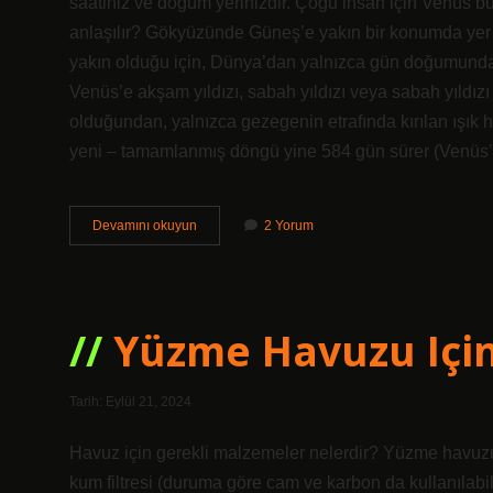
saatiniz ve doğum yerinizdir. Çoğu insan için Venüs b
anlaşılır? Gökyüzünde Güneş’e yakın bir konumda yer
yakın olduğu için, Dünya’dan yalnızca gün doğumunda
Venüs’e akşam yıldızı, sabah yıldızı veya sabah yıldız
olduğundan, yalnızca gezegenin etrafında kırılan ışık ha
yeni – tamamlanmış döngü yine 584 gün sürer (Venü
Venüs
Devamını okuyun
2 Yorum
Nasıl
Öğrenilir
Yüzme Havuzu Için
Tarih: Eylül 21, 2024
Havuz için gerekli malzemeler nelerdir? Yüzme havuzu
kum filtresi (duruma göre cam ve karbon da kullanılabi