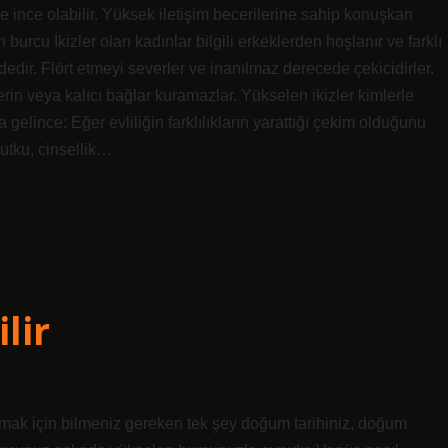
 ve ince olabilir. Yüksek iletişim becerilerine sahip konuşkan
 burcu İkizler olan kadınlar bilgili erkeklerden hoşlanır ve farklı
dedir. Flört etmeyi severler ve inanılmaz derecede çekicidirler.
erin veya kalıcı bağlar kuramazlar. Yükselen ikizler kimlerle
 gelince: Eğer evliliğin farklılıkların yarattığı çekim olduğunu
tutku, cinsellik…
lir
ak için bilmeniz gereken tek şey doğum tarihiniz, doğum