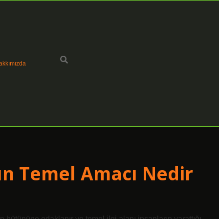
akkımızda
ın Temel Amacı Nedir
 bütününe odaklanır ve temel ilgi alanı insanların yarattığı