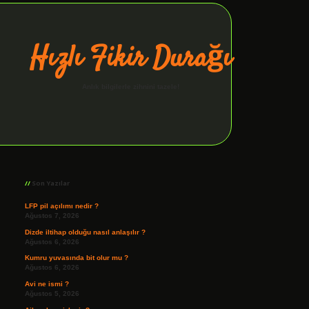
Hızlı Fikir Durağı
Anlık bilgilerle zihnini tazele!
Sidebar
ilbet giriş
Son Yazılar
LFP pil açılımı nedir ?
Ağustos 7, 2026
Dizde iltihap olduğu nasıl anlaşılır ?
Ağustos 6, 2026
Kumru yuvasında bit olur mu ?
Ağustos 6, 2026
Avi ne ismi ?
Ağustos 5, 2026