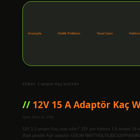
Anasayfa
Gizlilik Politikası
Yasal Uyarı
Hakkım
Etiket:
1 amper Kaç wattdır
12V 15 A Adaptör Kaç 
Tarih: Ekim 14, 2024
12V 1.5 amper Kaç watt eder? 12V pin trafosu 1.5 amper 18 w
Watt plastik fişli adaptör GÜÇ48 WATTVOLTAJDC12VIP(