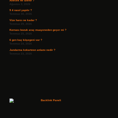
Ailecek ne izlenir ?
Ağustos 3, 2026
9 4 nasıl yapılır ?
Temmuz 30, 2026
Vize harcı ne kadar ?
Temmuz 29, 2026
Kornası bozuk araç muayeneden geçer mi ?
Temmuz 25, 2026
6 gen kaç köşegeni var ?
Temmuz 24, 2026
Jandarma kokartının anlamı nedir ?
Temmuz 23, 2026