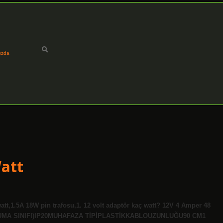
ızda
Watt
att,1.5A 18W pin trafosu,1. 12 volt adaptör kaç watt? 12V 4 Amper 48
KORUMA SINIFI)IP20MUHAFAZA TİPİPLASTİKKABLOUZUNLUĞU90 CM1