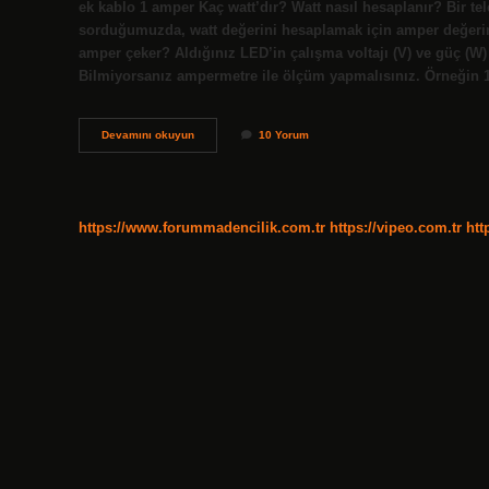
ek kablo 1 amper Kaç watt’dır? Watt nasıl hesaplanır? Bir tel
sorduğumuzda, watt değerini hesaplamak için amper değerini 
amper çeker? Aldığınız LED’in çalışma voltajı (V) ve güç (W) 
Bilmiyorsanız ampermetre ile ölçüm yapmalısınız. Örneğin 
12V
Devamını okuyun
10 Yorum
15
A
Adaptör
Kaç
Watt
https://www.forummadencilik.com.tr
https://vipeo.com.tr
htt