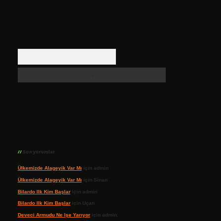
Arama
Son yorumlar
Ülkemizde Alageyik Var Mı
için
admin
Ülkemizde Alageyik Var Mı
için
Sinan
Bilardo Ilk Kim Başlar
için
admin
Bilardo Ilk Kim Başlar
için
Uçan
Deveci Armudu Ne Işe Yarıyor
için
admin