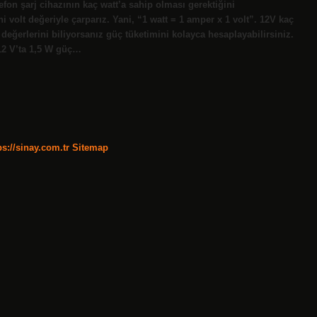
efon şarj cihazının kaç watt’a sahip olması gerektiğini
volt değeriyle çarparız. Yani, “1 watt = 1 amper x 1 volt”. 12V kaç
değerlerini biliyorsanız güç tüketimini kolayca hesaplayabilirsiniz.
12 V’ta 1,5 W güç…
ps://sinay.com.tr
Sitemap