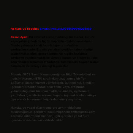
Reklam ve İletişim:
Skype: live:.cid.575569c608265c69
Yasal Uyarı:
Bu internet sitesi, herhangi bir marka, kurum
veya şahıs şirketi ile hiçbir bağlantısı bulunmamaktadır.
Sitede yalnızca kendi hazırladığımız makaleler
paylaşılmaktadır. Burada yer alan içerikler haber niteliği
taşımamakta olup, gerçek kurum ve kişiler hakkında
paylaşım yapılmamaktadır. Gerçek kurum ve kişiler ile isim
benzerlikleri tamamen tesadüfidir. Sitemizdeki bilgiler taslak
halindedir ve tavsiye niteliği taşımazlar.
Sitemiz, 5651 Sayılı Kanun gereğince Bilgi Teknolojileri ve
İletişim Kurumu (BTK) tarafından onaylanmış bir Yer
Sağlayıcı olarak hizmet vermektedir. Bu nedenle, sitedeki
içerikleri proaktif olarak denetleme veya araştırma
yükümlülüğümüz bulunmamaktadır. Ancak, üyelerimiz
yazdıkları içeriklerin sorumluluğunu taşımakta olup, siteye
üye olarak bu sorumluluğu kabul etmiş sayılırlar.
Hukuka ve yasal düzenlemelere aykırı olduğunu
düşündüğünüz içerikleri,
backlinkpanelicomtr@gmail.com
adresine bildirmeniz halinde, ilgili içerikler yasal süre
içerisinde sitemizden kaldırılacaktır.