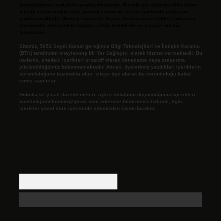
hazırladığımız makaleler paylaşılmaktadır. Burada yer alan içerikler haber
niteliği taşımamakta olup, gerçek kurum ve kişiler hakkında paylaşım
yapılmamaktadır. Gerçek kurum ve kişiler ile isim benzerlikleri tamamen
tesadüfidir. Sitemizdeki bilgiler taslak halindedir ve tavsiye niteliği
taşımazlar.
Sitemiz, 5651 Sayılı Kanun gereğince Bilgi Teknolojileri ve İletişim Kurumu
(BTK) tarafından onaylanmış bir Yer Sağlayıcı olarak hizmet vermektedir. Bu
nedenle, sitedeki içerikleri proaktif olarak denetleme veya araştırma
yükümlülüğümüz bulunmamaktadır. Ancak, üyelerimiz yazdıkları içeriklerin
sorumluluğunu taşımakta olup, siteye üye olarak bu sorumluluğu kabul
etmiş sayılırlar.
Hukuka ve yasal düzenlemelere aykırı olduğunu düşündüğünüz içerikleri,
backlinkpanelicomtr@gmail.com
adresine bildirmeniz halinde, ilgili
içerikler yasal süre içerisinde sitemizden kaldırılacaktır.
Arama