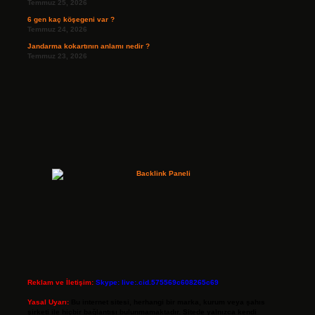
Temmuz 25, 2026
6 gen kaç köşegeni var ?
Temmuz 24, 2026
Jandarma kokartının anlamı nedir ?
Temmuz 23, 2026
Reklam ve İletişim:
Skype: live:.cid.575569c608265c69
Yasal Uyarı:
Bu internet sitesi, herhangi bir marka, kurum veya şahıs
şirketi ile hiçbir bağlantısı bulunmamaktadır. Sitede yalnızca kendi