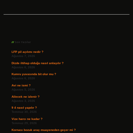
Sidebar
Son Yazılar
LFP pil açılımı nedir ?
Ağustos 7, 2026
Dizde iltihap olduğu nasıl anlaşılır ?
Ağustos 6, 2026
Kumru yuvasında bit olur mu ?
Ağustos 6, 2026
Avi ne ismi ?
Ağustos 5, 2026
Ailecek ne izlenir ?
Ağustos 3, 2026
9 4 nasıl yapılır ?
Temmuz 30, 2026
Vize harcı ne kadar ?
Temmuz 29, 2026
Kornası bozuk araç muayeneden geçer mi ?