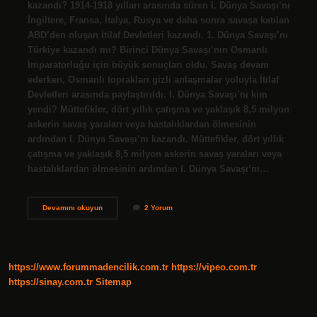
kazandı? 1914-1918 yılları arasında süren I. Dünya Savaşı’nı
İngiltere, Fransa, İtalya, Rusya ve daha sonra savaşa katılan
ABD’den oluşan İtilaf Devletleri kazandı. 1. Dünya Savaşı’nı
Türkiye kazandı mı? Birinci Dünya Savaşı’nın Osmanlı
İmparatorluğu için büyük sonuçları oldu. Savaş devam
ederken, Osmanlı toprakları gizli anlaşmalar yoluyla İtilaf
Devletleri arasında paylaştırıldı. I. Dünya Savaşı’nı kim
yendi? Müttefikler, dört yıllık çatışma ve yaklaşık 8,5 milyon
askerin savaş yaraları veya hastalıklardan ölmesinin
ardından I. Dünya Savaşı’nı kazandı. Müttefikler, dört yıllık
çatışma ve yaklaşık 8,5 milyon askerin savaş yaraları veya
hastalıklardan ölmesinin ardından I. Dünya Savaşı’nı…
1
Devamını okuyun
2 Yorum
Dünya
Savaşı
Hangi
Ülke
Kazandı
https://www.forummadencilik.com.tr
https://vipeo.com.tr
https://sinay.com.tr
Sitemap