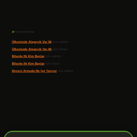
Son yorumlar
Ülkemizde Alageyik Var Mı
için
admin
Ülkemizde Alageyik Var Mı
için
Sinan
Bilardo Ilk Kim Başlar
için
admin
Bilardo Ilk Kim Başlar
için
Uçan
Deveci Armudu Ne Işe Yarıyor
için
admin
ilbet giriş