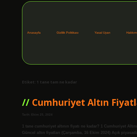
Anasayfa
Gizlilik Politikası
Yasal Uyarı
Hakkım
Etiket:
1 tane tam ne kadar
Cumhuriyet Altın Fiyat
Tarih: Ekim 25, 2024
1 tane cumhuriyet altının fiyatı ne kadar? 1 Cumhuriyet Altı
Güncel altın fiyatları (Çarşamba, 16 Ekim 2024) Açık piyasada 