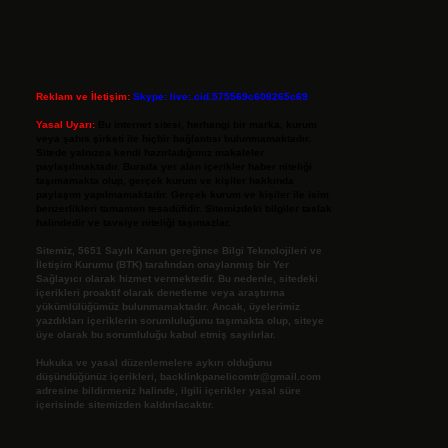
Reklam ve İletişim:
Skype: live:.cid.575569c608265c69
Yasal Uyarı:
Bu internet sitesi, herhangi bir marka, kurum
veya şahıs şirketi ile hiçbir bağlantısı bulunmamaktadır.
Sitede yalnızca kendi hazırladığımız makaleler
paylaşılmaktadır. Burada yer alan içerikler haber niteliği
taşımamakta olup, gerçek kurum ve kişiler hakkında
paylaşım yapılmamaktadır. Gerçek kurum ve kişiler ile isim
benzerlikleri tamamen tesadüfidir. Sitemizdeki bilgiler taslak
halindedir ve tavsiye niteliği taşımazlar.
Sitemiz, 5651 Sayılı Kanun gereğince Bilgi Teknolojileri ve
İletişim Kurumu (BTK) tarafından onaylanmış bir Yer
Sağlayıcı olarak hizmet vermektedir. Bu nedenle, sitedeki
içerikleri proaktif olarak denetleme veya araştırma
yükümlülüğümüz bulunmamaktadır. Ancak, üyelerimiz
yazdıkları içeriklerin sorumluluğunu taşımakta olup, siteye
üye olarak bu sorumluluğu kabul etmiş sayılırlar.
Hukuka ve yasal düzenlemelere aykırı olduğunu
düşündüğünüz içerikleri,
backlinkpanelicomtr@gmail.com
adresine bildirmeniz halinde, ilgili içerikler yasal süre
içerisinde sitemizden kaldırılacaktır.