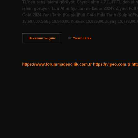
TL’den satış işlemi görüyor. Çeyrek altın 4.711,47 TL’den alın
işlem görüyor. Tam Altın fiyatları ne kadar 2024? Ziynet Full 
Gold 2024 Yeni Tarih (Kulplu)Full Gold Eski Tarih (Kulplu)Fiy
19.687,00.Satış 19.840,00.Yüksek 19.886,00.Düşüş 19.778,00.
Cumhuriyet
Devamını okuyun
Yorum Bırak
Altın
Fiyatları
Ne
Kadar
https://www.forummadencilik.com.tr
https://vipeo.com.tr
htt