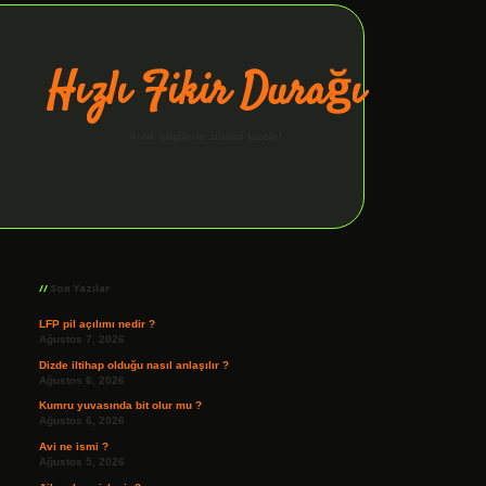
Hızlı Fikir Durağı
Anlık bilgilerle zihnini tazele!
Sidebar
ilbet giriş
Son Yazılar
LFP pil açılımı nedir ?
Ağustos 7, 2026
Dizde iltihap olduğu nasıl anlaşılır ?
Ağustos 6, 2026
Kumru yuvasında bit olur mu ?
Ağustos 6, 2026
Avi ne ismi ?
Ağustos 5, 2026