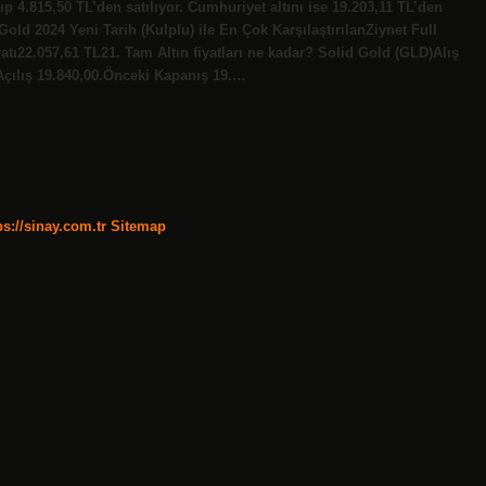
ıp 4.815,50 TL’den satılıyor. Cumhuriyet altını ise 19.203,11 TL’den
Gold 2024 Yeni Tarih (Kulplu) ile En Çok KarşılaştırılanZiynet Full
atı22.057,61 TL21. Tam Altın fiyatları ne kadar? Solid Gold (GLD)Alış
Açılış 19.840,00.Önceki Kapanış 19.…
ps://sinay.com.tr
Sitemap