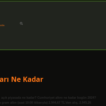
ızda
ları Ne Kadar
nı açık piyasada ne kadar? Cumhuriyet altını ne kadar bugün 2024?
gram altın (saat 10:00 itibarıyla) 2.944,67 TL’den alış, 2.945,26