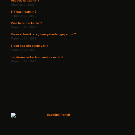
Ailecek ne izlenir ?
Ağustos 3, 2026
9 4 nasıl yapılır ?
Temmuz 30, 2026
Vize harcı ne kadar ?
Temmuz 29, 2026
Kornası bozuk araç muayeneden geçer mi ?
Temmuz 25, 2026
6 gen kaç köşegeni var ?
Temmuz 24, 2026
Jandarma kokartının anlamı nedir ?
Temmuz 23, 2026