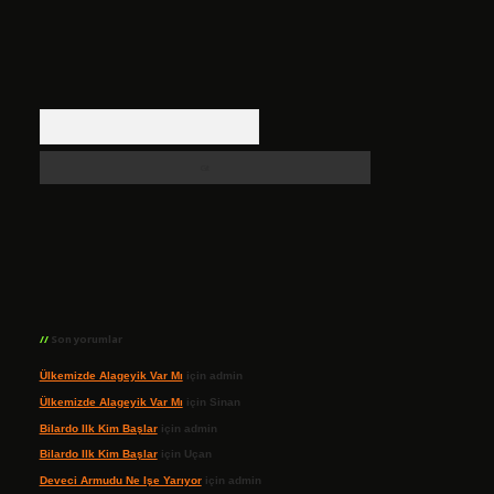
Arama
Son yorumlar
Ülkemizde Alageyik Var Mı
için
admin
Ülkemizde Alageyik Var Mı
için
Sinan
Bilardo Ilk Kim Başlar
için
admin
Bilardo Ilk Kim Başlar
için
Uçan
Deveci Armudu Ne Işe Yarıyor
için
admin