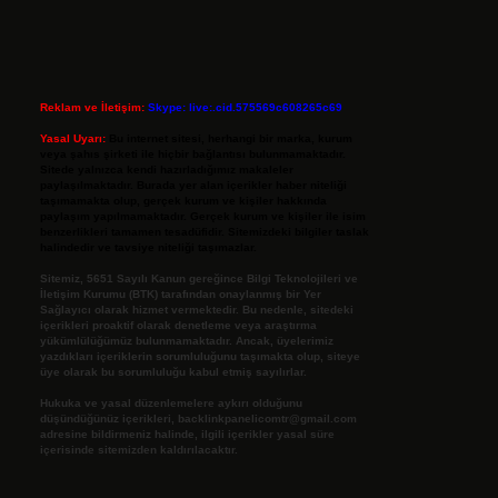
Reklam ve İletişim:
Skype: live:.cid.575569c608265c69
Yasal Uyarı:
Bu internet sitesi, herhangi bir marka, kurum
veya şahıs şirketi ile hiçbir bağlantısı bulunmamaktadır.
Sitede yalnızca kendi hazırladığımız makaleler
paylaşılmaktadır. Burada yer alan içerikler haber niteliği
taşımamakta olup, gerçek kurum ve kişiler hakkında
paylaşım yapılmamaktadır. Gerçek kurum ve kişiler ile isim
benzerlikleri tamamen tesadüfidir. Sitemizdeki bilgiler taslak
halindedir ve tavsiye niteliği taşımazlar.
Sitemiz, 5651 Sayılı Kanun gereğince Bilgi Teknolojileri ve
İletişim Kurumu (BTK) tarafından onaylanmış bir Yer
Sağlayıcı olarak hizmet vermektedir. Bu nedenle, sitedeki
içerikleri proaktif olarak denetleme veya araştırma
yükümlülüğümüz bulunmamaktadır. Ancak, üyelerimiz
yazdıkları içeriklerin sorumluluğunu taşımakta olup, siteye
üye olarak bu sorumluluğu kabul etmiş sayılırlar.
Hukuka ve yasal düzenlemelere aykırı olduğunu
düşündüğünüz içerikleri,
backlinkpanelicomtr@gmail.com
adresine bildirmeniz halinde, ilgili içerikler yasal süre
içerisinde sitemizden kaldırılacaktır.