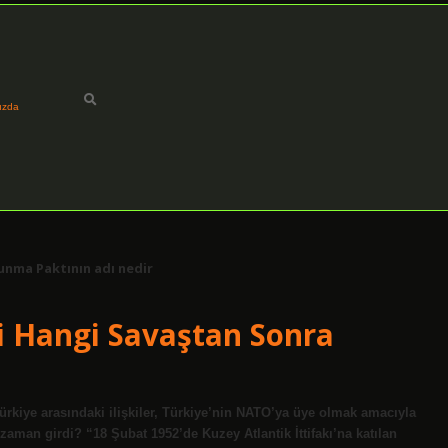
ızda
unma Paktının adı nedir
i Hangi Savaştan Sonra
rkiye arasındaki ilişkiler, Türkiye’nin NATO’ya üye olmak amacıyla
zaman girdi? “18 Şubat 1952’de Kuzey Atlantik İttifakı’na katılan