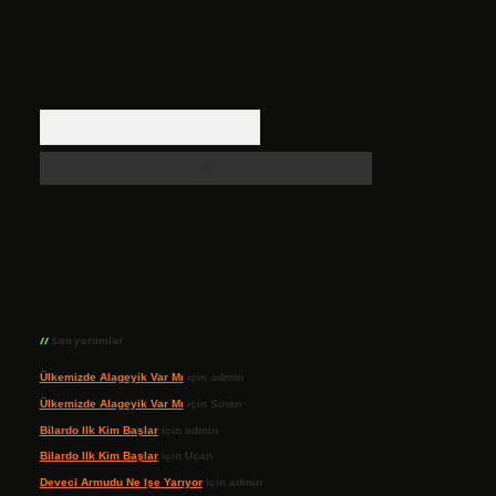
Arama
Son yorumlar
Ülkemizde Alageyik Var Mı
için
admin
Ülkemizde Alageyik Var Mı
için
Sinan
Bilardo Ilk Kim Başlar
için
admin
Bilardo Ilk Kim Başlar
için
Uçan
Deveci Armudu Ne Işe Yarıyor
için
admin