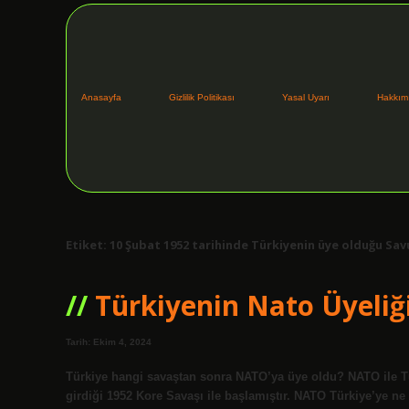
Anasayfa
Gizlilik Politikası
Yasal Uyarı
Hakkım
Etiket:
10 Şubat 1952 tarihinde Türkiyenin üye olduğu Sav
Türkiyenin Nato Üyeliğ
Tarih: Ekim 4, 2024
Türkiye hangi savaştan sonra NATO’ya üye oldu? NATO ile Tü
girdiği 1952 Kore Savaşı ile başlamıştır. NATO Türkiye’ye ne 