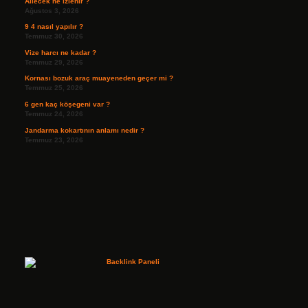
Ailecek ne izlenir ?
Ağustos 3, 2026
9 4 nasıl yapılır ?
Temmuz 30, 2026
Vize harcı ne kadar ?
Temmuz 29, 2026
Kornası bozuk araç muayeneden geçer mi ?
Temmuz 25, 2026
6 gen kaç köşegeni var ?
Temmuz 24, 2026
Jandarma kokartının anlamı nedir ?
Temmuz 23, 2026