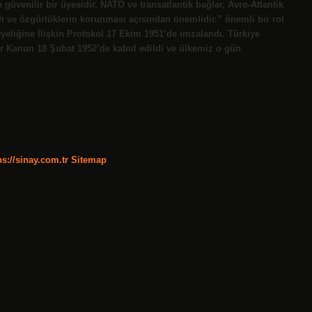
güvenilir bir üyesidir. NATO ve transatlantik bağlar, Avro-Atlantik
ah ve özgürlüklerin korunması açısından önemlidir.” önemli bir rol
yeliğine İlişkin Protokol 17 Ekim 1951’de imzalandı. Türkiye
ir Kanun 18 Şubat 1952’de kabul edildi ve ülkemiz o gün
ps://sinay.com.tr
Sitemap