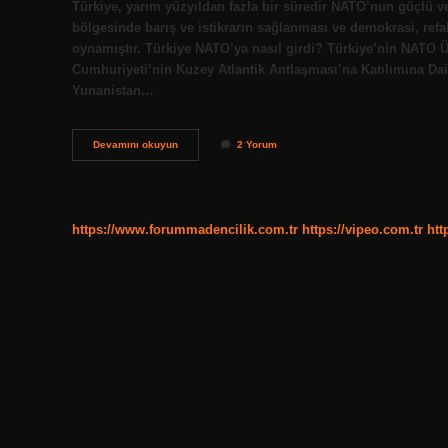
Türkiye, yarım yüzyıldan fazla bir süredir NATO’nun güçlü ve 
bölgesinde barış ve istikrarın sağlanması ve demokrasi, ref
oynamıştır. Türkiye NATO’ya nasıl girdi? Türkiye’nin NATO Ü
Cumhuriyeti’nin Kuzey Atlantik Antlaşması’na Katılımına Da
Yunanistan…
Türkiyenin
Devamını okuyun
2 Yorum
Nato
Üyeliği
Hangi
Savaştan
Sonra
https://www.forummadencilik.com.tr
https://vipeo.com.tr
htt