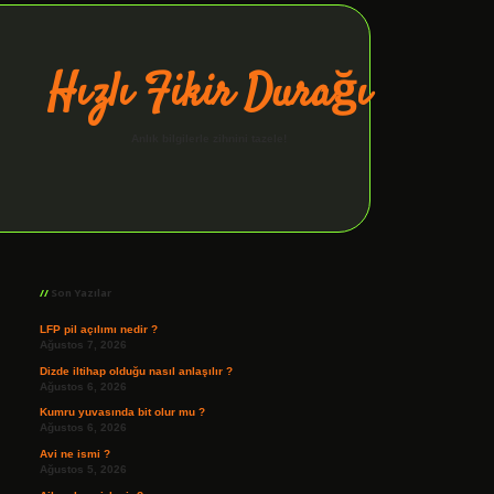
Hızlı Fikir Durağı
Anlık bilgilerle zihnini tazele!
Sidebar
ilbet giriş
Son Yazılar
LFP pil açılımı nedir ?
Ağustos 7, 2026
Dizde iltihap olduğu nasıl anlaşılır ?
Ağustos 6, 2026
Kumru yuvasında bit olur mu ?
Ağustos 6, 2026
Avi ne ismi ?
Ağustos 5, 2026