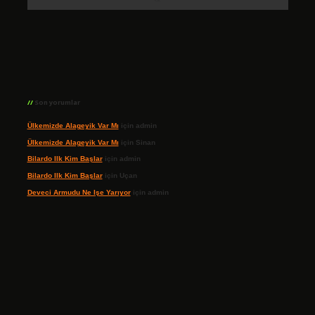
Son yorumlar
Ülkemizde Alageyik Var Mı
için
admin
Ülkemizde Alageyik Var Mı
için
Sinan
Bilardo Ilk Kim Başlar
için
admin
Bilardo Ilk Kim Başlar
için
Uçan
Deveci Armudu Ne Işe Yarıyor
için
admin