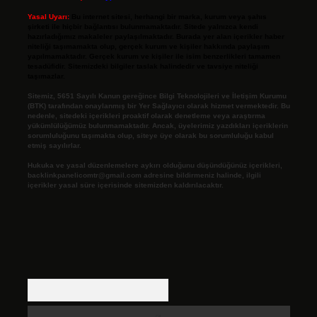
Yasal Uyarı:
Bu internet sitesi, herhangi bir marka, kurum veya şahıs
şirketi ile hiçbir bağlantısı bulunmamaktadır. Sitede yalnızca kendi
hazırladığımız makaleler paylaşılmaktadır. Burada yer alan içerikler haber
niteliği taşımamakta olup, gerçek kurum ve kişiler hakkında paylaşım
yapılmamaktadır. Gerçek kurum ve kişiler ile isim benzerlikleri tamamen
tesadüfidir. Sitemizdeki bilgiler taslak halindedir ve tavsiye niteliği
taşımazlar.
Sitemiz, 5651 Sayılı Kanun gereğince Bilgi Teknolojileri ve İletişim Kurumu
(BTK) tarafından onaylanmış bir Yer Sağlayıcı olarak hizmet vermektedir. Bu
nedenle, sitedeki içerikleri proaktif olarak denetleme veya araştırma
yükümlülüğümüz bulunmamaktadır. Ancak, üyelerimiz yazdıkları içeriklerin
sorumluluğunu taşımakta olup, siteye üye olarak bu sorumluluğu kabul
etmiş sayılırlar.
Hukuka ve yasal düzenlemelere aykırı olduğunu düşündüğünüz içerikleri,
backlinkpanelicomtr@gmail.com
adresine bildirmeniz halinde, ilgili
içerikler yasal süre içerisinde sitemizden kaldırılacaktır.
Arama