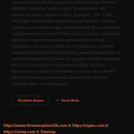
hipotalamus tarafından salgılanan GH salgılatıcı hormon
(GH-RH) tarafından kontrol edilir. Somatostatin, GH
salınımını azaltır. Ayrıca insülin, glukagon, TSH, FSH,
ACTH gibi hormonların salgılanmasını baskılar. Fiziksel
aktivite, stres ve derin uyku sırasında artar. Boy uzamasını
engelleyen şeyler nelerdir? Kısa boy ve büyüme geriliğinin
nedenleri arasında beslenme yetersizlikleri, kronik
hastalıklar, raşitizm ve diğer kemik hastalıkları, gebelik
yaşına göre küçük (SGA) doğumlar, genetik bozukluklar ve
endokrin hastalıklar bulunur. En yaygın endokrin nedenler
tiroid ve büyüme hormonu yetersizliğidir. Büyüme
hormonunu ne tetikler? Büyüme hormonu nasıl artırılır?
Büyüme hormonu seviyelerini artırabilecek faktörler
arasında şeker ve vücut yağını…
Büyüme
Devamını okuyun
Yorum Bırak
Hormonunu
Ne
Engeller
https://www.forummadencilik.com.tr
https://vipeo.com.tr
https://sinay.com.tr
Sitemap