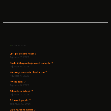
Sidebar
Son Yazılar
LFP pil açılımı nedir ?
Ağustos 7, 2026
Dizde iltihap olduğu nasıl anlaşılır ?
Ağustos 6, 2026
Kumru yuvasında bit olur mu ?
Ağustos 6, 2026
Avi ne ismi ?
Ağustos 5, 2026
Ailecek ne izlenir ?
Ağustos 3, 2026
9 4 nasıl yapılır ?
Temmuz 30, 2026
Vize harcı ne kadar ?