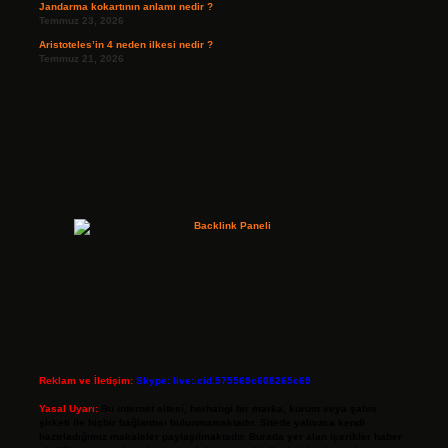
Jandarma kokartının anlamı nedir ?
Temmuz 23, 2026
Aristoteles’in 4 neden ilkesi nedir ?
Temmuz 21, 2026
Reklam ve İletişim:
Skype: live:.cid.575569c608265c69
Yasal Uyarı:
Bu internet sitesi, herhangi bir marka, kurum veya şahıs
şirketi ile hiçbir bağlantısı bulunmamaktadır. Sitede yalnızca kendi
hazırladığımız makaleler paylaşılmaktadır. Burada yer alan içerikler haber