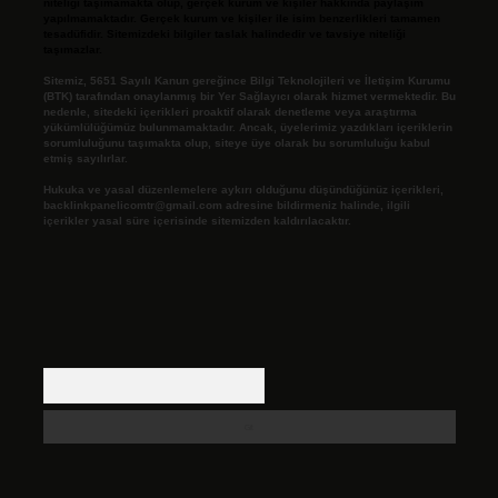
niteliği taşımamakta olup, gerçek kurum ve kişiler hakkında paylaşım
yapılmamaktadır. Gerçek kurum ve kişiler ile isim benzerlikleri tamamen
tesadüfidir. Sitemizdeki bilgiler taslak halindedir ve tavsiye niteliği
taşımazlar.
Sitemiz, 5651 Sayılı Kanun gereğince Bilgi Teknolojileri ve İletişim Kurumu
(BTK) tarafından onaylanmış bir Yer Sağlayıcı olarak hizmet vermektedir. Bu
nedenle, sitedeki içerikleri proaktif olarak denetleme veya araştırma
yükümlülüğümüz bulunmamaktadır. Ancak, üyelerimiz yazdıkları içeriklerin
sorumluluğunu taşımakta olup, siteye üye olarak bu sorumluluğu kabul
etmiş sayılırlar.
Hukuka ve yasal düzenlemelere aykırı olduğunu düşündüğünüz içerikleri,
backlinkpanelicomtr@gmail.com
adresine bildirmeniz halinde, ilgili
içerikler yasal süre içerisinde sitemizden kaldırılacaktır.
Arama