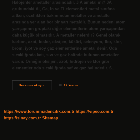
Halojenler ametaller arasındadır. 3 A ametal mi? 3A
grubundaki Al, Ga, In ve Tl elementleri metal sınıfına
aitken, özellikleri bakımından metaller ve ametaller
arasında yer alan bor bir yarı metaldir. Bunun nedeni atom
yarıçapının gruptaki diğer elementlerin atom yarıçapından
daha küçük olmasıdır. A metaller nelerdir? Genel olarak
karbon, azot, fosfor, oksijen, kükürt, selenyum, flor, klor,
brom, iyot ve soy gaz elementlerine ametal denir. Oda
sıcaklığında katı, sıvı ve gaz halinde bulunan ametaller
vardır. Örneğin oksijen, azot, hidrojen ve klor gibi
elementler oda sıcaklığında saf ve gaz halindedir. 6…
4
Devamını okuyun
12 Yorum
A
Metal
Mi
Ametal
Mi
https://www.forummadencilik.com.tr
https://vipeo.com.tr
https://sinay.com.tr
Sitemap