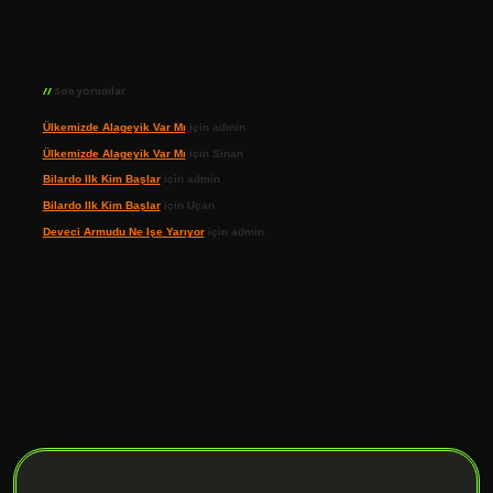
Son yorumlar
Ülkemizde Alageyik Var Mı
için
admin
Ülkemizde Alageyik Var Mı
için
Sinan
Bilardo Ilk Kim Başlar
için
admin
Bilardo Ilk Kim Başlar
için
Uçan
Deveci Armudu Ne Işe Yarıyor
için
admin
ilbet giriş