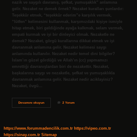
nazik ve saygılı davranış, şefkat, yumuşaklık” anlamına
gelir. Nezaket ne demek örnek? Nezaket kuralları şunlardır:
Teşekkür etmek, “teşekkür ederim”e karşılık vermek,
“lütfen” kelimesini kullanmak, karşımızdaki kişiye ismiyle
hitap etmek, biri geldiğinde ayağa kalkmak, selam vermek,
empati kurmak ve iyi bir dinleyici olmak. Nezaketle ne
demek? Nezaket, görgü kurallarına dikkat etmek ve iyi
davranmak anlamına gelir. Nezaket kelimesi saygı
anlamında kullanılır. Nezaket nedir temel dini bilgiler?
İslam’ın güzel gördüğü ve Allah’ın (cc) yapmamızı
emrettiği davranışlardan biri de nezakettir. Nezaket,
başkalarına saygı ve nezaketle, şefkat ve yumuşaklıkla
davranmak anlamına gelir. Nezaket nedir aciklayiniz?
Nezaket, övgü…
Nezaket
Devamını okuyun
2 Yorum
Nedir
Acıklayınız
https://www.forummadencilik.com.tr
https://vipeo.com.tr
https://sinay.com.tr
Sitemap