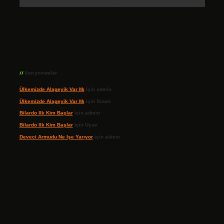
Son yorumlar
Ülkemizde Alageyik Var Mı
için
admin
Ülkemizde Alageyik Var Mı
için
Sinan
Bilardo Ilk Kim Başlar
için
admin
Bilardo Ilk Kim Başlar
için
Uçan
Deveci Armudu Ne Işe Yarıyor
için
admin