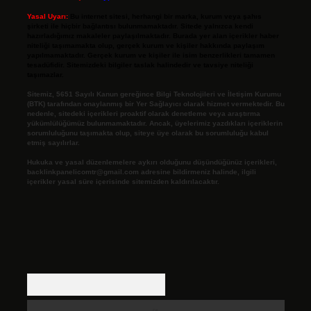
Yasal Uyarı:
Bu internet sitesi, herhangi bir marka, kurum veya şahıs
şirketi ile hiçbir bağlantısı bulunmamaktadır. Sitede yalnızca kendi
hazırladığımız makaleler paylaşılmaktadır. Burada yer alan içerikler haber
niteliği taşımamakta olup, gerçek kurum ve kişiler hakkında paylaşım
yapılmamaktadır. Gerçek kurum ve kişiler ile isim benzerlikleri tamamen
tesadüfidir. Sitemizdeki bilgiler taslak halindedir ve tavsiye niteliği
taşımazlar.
Sitemiz, 5651 Sayılı Kanun gereğince Bilgi Teknolojileri ve İletişim Kurumu
(BTK) tarafından onaylanmış bir Yer Sağlayıcı olarak hizmet vermektedir. Bu
nedenle, sitedeki içerikleri proaktif olarak denetleme veya araştırma
yükümlülüğümüz bulunmamaktadır. Ancak, üyelerimiz yazdıkları içeriklerin
sorumluluğunu taşımakta olup, siteye üye olarak bu sorumluluğu kabul
etmiş sayılırlar.
Hukuka ve yasal düzenlemelere aykırı olduğunu düşündüğünüz içerikleri,
backlinkpanelicomtr@gmail.com
adresine bildirmeniz halinde, ilgili
içerikler yasal süre içerisinde sitemizden kaldırılacaktır.
Arama