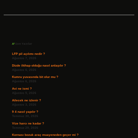
Sidebar
Son Yazılar
LFP pil açılımı nedir ?
Ağustos 7, 2026
Dizde iltihap olduğu nasıl anlaşılır ?
Ağustos 6, 2026
Kumru yuvasında bit olur mu ?
Ağustos 6, 2026
Avi ne ismi ?
Ağustos 5, 2026
Ailecek ne izlenir ?
Ağustos 3, 2026
9 4 nasıl yapılır ?
Temmuz 30, 2026
Vize harcı ne kadar ?
Temmuz 29, 2026
Kornası bozuk araç muayeneden geçer mi ?