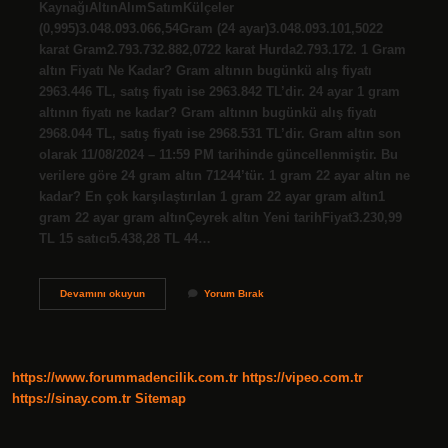
KaynağıAltınAlımSatımKülçeler
(0,995)3.048.093.066,54Gram (24 ayar)3.048.093.101,5022
karat Gram2.793.732.882,0722 karat Hurda2.793.172. 1 Gram
altın Fiyatı Ne Kadar? Gram altının bugünkü alış fiyatı
2963.446 TL, satış fiyatı ise 2963.842 TL’dir. 24 ayar 1 gram
altının fiyatı ne kadar? Gram altının bugünkü alış fiyatı
2968.044 TL, satış fiyatı ise 2968.531 TL’dir. Gram altın son
olarak 11/08/2024 – 11:59 PM tarihinde güncellenmiştir. Bu
verilere göre 24 gram altın 71244’tür. 1 gram 22 ayar altın ne
kadar? En çok karşılaştırılan 1 gram 22 ayar gram altın1
gram 22 ayar gram altınÇeyrek altın Yeni tarihFiyat3.230,99
TL 15 satıcı5.438,28 TL 44…
Gram
Devamını okuyun
Yorum Bırak
Altın
Ne
Kadar
2024
Altınkaynak
https://www.forummadencilik.com.tr
https://vipeo.com.tr
https://sinay.com.tr
Sitemap