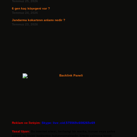
Temmuz 25, 2026
6 gen kaç köşegeni var ?
Temmuz 24, 2026
Jandarma kokartının anlamı nedir ?
Temmuz 23, 2026
Reklam ve İletişim:
Skype: live:.cid.575569c608265c69
Yasal Uyarı:
Bu internet sitesi, herhangi bir marka, kurum veya şahıs
şirketi ile hiçbir bağlantısı bulunmamaktadır. Sitede yalnızca kendi