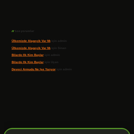
Son yorumlar
Ülkemizde Alageyik Var Mı
için
admin
Ülkemizde Alageyik Var Mı
için
Sinan
Bilardo Ilk Kim Başlar
için
admin
Bilardo Ilk Kim Başlar
için
Uçan
Deveci Armudu Ne Işe Yarıyor
için
admin
ilbet giriş