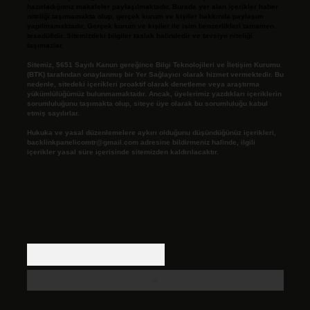
hazırladığımız makaleler paylaşılmaktadır. Burada yer alan içerikler haber
niteliği taşımamakta olup, gerçek kurum ve kişiler hakkında paylaşım
yapılmamaktadır. Gerçek kurum ve kişiler ile isim benzerlikleri tamamen
tesadüfidir. Sitemizdeki bilgiler taslak halindedir ve tavsiye niteliği
taşımazlar.
Sitemiz, 5651 Sayılı Kanun gereğince Bilgi Teknolojileri ve İletişim Kurumu
(BTK) tarafından onaylanmış bir Yer Sağlayıcı olarak hizmet vermektedir. Bu
nedenle, sitedeki içerikleri proaktif olarak denetleme veya araştırma
yükümlülüğümüz bulunmamaktadır. Ancak, üyelerimiz yazdıkları içeriklerin
sorumluluğunu taşımakta olup, siteye üye olarak bu sorumluluğu kabul
etmiş sayılırlar.
Hukuka ve yasal düzenlemelere aykırı olduğunu düşündüğünüz içerikleri,
backlinkpanelicomtr@gmail.com
adresine bildirmeniz halinde, ilgili
içerikler yasal süre içerisinde sitemizden kaldırılacaktır.
Arama