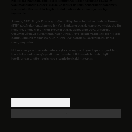
niteliği taşımamakta olup, gerçek kurum ve kişiler hakkında paylaşım
yapılmamaktadır. Gerçek kurum ve kişiler ile isim benzerlikleri tamamen
tesadüfidir. Sitemizdeki bilgiler taslak halindedir ve tavsiye niteliği
taşımazlar.
Sitemiz, 5651 Sayılı Kanun gereğince Bilgi Teknolojileri ve İletişim Kurumu
(BTK) tarafından onaylanmış bir Yer Sağlayıcı olarak hizmet vermektedir. Bu
nedenle, sitedeki içerikleri proaktif olarak denetleme veya araştırma
yükümlülüğümüz bulunmamaktadır. Ancak, üyelerimiz yazdıkları içeriklerin
sorumluluğunu taşımakta olup, siteye üye olarak bu sorumluluğu kabul
etmiş sayılırlar.
Hukuka ve yasal düzenlemelere aykırı olduğunu düşündüğünüz içerikleri,
backlinkpanelicomtr@gmail.com
adresine bildirmeniz halinde, ilgili
içerikler yasal süre içerisinde sitemizden kaldırılacaktır.
Arama