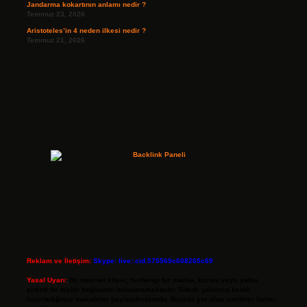
Jandarma kokartının anlamı nedir ?
Temmuz 23, 2026
Aristoteles’in 4 neden ilkesi nedir ?
Temmuz 21, 2026
Reklam ve İletişim:
Skype: live:.cid.575569c608265c69
Yasal Uyarı:
Bu internet sitesi, herhangi bir marka, kurum veya şahıs
şirketi ile hiçbir bağlantısı bulunmamaktadır. Sitede yalnızca kendi
hazırladığımız makaleler paylaşılmaktadır. Burada yer alan içerikler haber