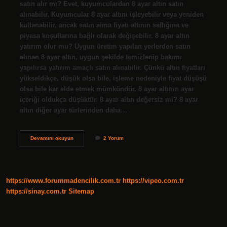
satın alır mı? Evet, kuyumculardan 8 ayar altın satın
alınabilir. Kuyumcular 8 ayar altını işleyebilir veya yeniden
kullanabilir, ancak satın alma fiyatı altının saflığına ve
piyasa koşullarına bağlı olarak değişebilir. 8 ayar altın
yatırım olur mu? Uygun üretim yapılan yerlerden satın
alınan 8 ayar altın, uygun şekilde temizlenip bakımı
yapılırsa yatırım amaçlı satın alınabilir. Çünkü altın fiyatları
yükseldikçe, düşük olsa bile, işleme nedeniyle fiyat düşüşü
olsa bile kar elde etmek mümkündür. 8 ayar altının ayar
içeriği oldukça düşüktür. 8 ayar altın değersiz mi? 8 ayar
altın diğer ayar türlerinden daha…
8
Devamını okuyun
2 Yorum
Ayar
Altın
Nerede
Kullanılır
https://www.forummadencilik.com.tr
https://vipeo.com.tr
https://sinay.com.tr
Sitemap