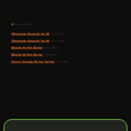
Son yorumlar
Ülkemizde Alageyik Var Mı
için
admin
Ülkemizde Alageyik Var Mı
için
Sinan
Bilardo Ilk Kim Başlar
için
admin
Bilardo Ilk Kim Başlar
için
Uçan
Deveci Armudu Ne Işe Yarıyor
için
admin
ilbet giriş