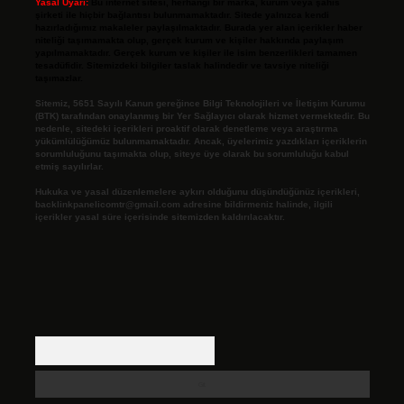
Yasal Uyarı:
Bu internet sitesi, herhangi bir marka, kurum veya şahıs
şirketi ile hiçbir bağlantısı bulunmamaktadır. Sitede yalnızca kendi
hazırladığımız makaleler paylaşılmaktadır. Burada yer alan içerikler haber
niteliği taşımamakta olup, gerçek kurum ve kişiler hakkında paylaşım
yapılmamaktadır. Gerçek kurum ve kişiler ile isim benzerlikleri tamamen
tesadüfidir. Sitemizdeki bilgiler taslak halindedir ve tavsiye niteliği
taşımazlar.
Sitemiz, 5651 Sayılı Kanun gereğince Bilgi Teknolojileri ve İletişim Kurumu
(BTK) tarafından onaylanmış bir Yer Sağlayıcı olarak hizmet vermektedir. Bu
nedenle, sitedeki içerikleri proaktif olarak denetleme veya araştırma
yükümlülüğümüz bulunmamaktadır. Ancak, üyelerimiz yazdıkları içeriklerin
sorumluluğunu taşımakta olup, siteye üye olarak bu sorumluluğu kabul
etmiş sayılırlar.
Hukuka ve yasal düzenlemelere aykırı olduğunu düşündüğünüz içerikleri,
backlinkpanelicomtr@gmail.com
adresine bildirmeniz halinde, ilgili
içerikler yasal süre içerisinde sitemizden kaldırılacaktır.
Arama