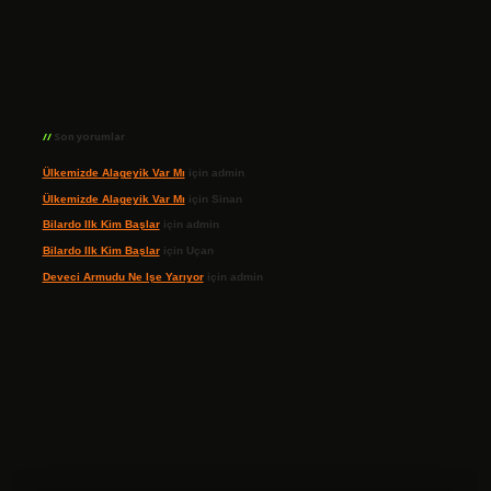
Son yorumlar
Ülkemizde Alageyik Var Mı
için
admin
Ülkemizde Alageyik Var Mı
için
Sinan
Bilardo Ilk Kim Başlar
için
admin
Bilardo Ilk Kim Başlar
için
Uçan
Deveci Armudu Ne Işe Yarıyor
için
admin
ilbet giriş