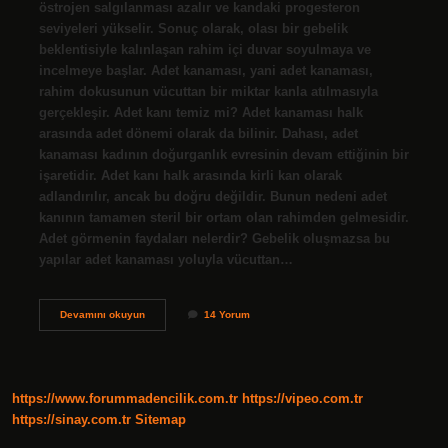
östrojen salgılanması azalır ve kandaki progesteron
seviyeleri yükselir. Sonuç olarak, olası bir gebelik
beklentisiyle kalınlaşan rahim içi duvar soyulmaya ve
incelmeye başlar. Adet kanaması, yani adet kanaması,
rahim dokusunun vücuttan bir miktar kanla atılmasıyla
gerçekleşir. Adet kanı temiz mi? Adet kanaması halk
arasında adet dönemi olarak da bilinir. Dahası, adet
kanaması kadının doğurganlık evresinin devam ettiğinin bir
işaretidir. Adet kanı halk arasında kirli kan olarak
adlandırılır, ancak bu doğru değildir. Bunun nedeni adet
kanının tamamen steril bir ortam olan rahimden gelmesidir.
Adet görmenin faydaları nelerdir? Gebelik oluşmazsa bu
yapılar adet kanaması yoluyla vücuttan…
Adet
Devamını okuyun
14 Yorum
Kanı
Ne
Işe
Yarar
https://www.forummadencilik.com.tr
https://vipeo.com.tr
https://sinay.com.tr
Sitemap