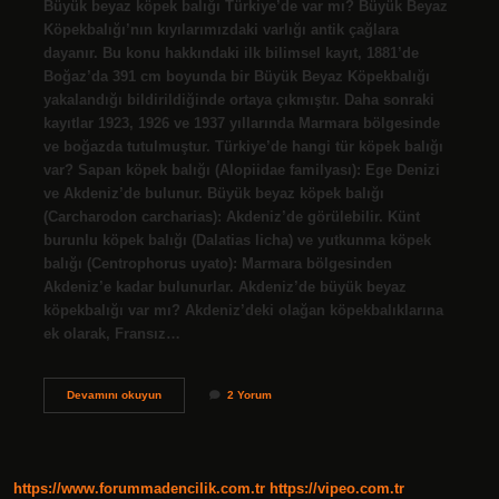
Büyük beyaz köpek balığı Türkiye’de var mı? Büyük Beyaz
Köpekbalığı’nın kıyılarımızdaki varlığı antik çağlara
dayanır. Bu konu hakkındaki ilk bilimsel kayıt, 1881’de
Boğaz’da 391 cm boyunda bir Büyük Beyaz Köpekbalığı
yakalandığı bildirildiğinde ortaya çıkmıştır. Daha sonraki
kayıtlar 1923, 1926 ve 1937 yıllarında Marmara bölgesinde
ve boğazda tutulmuştur. Türkiye’de hangi tür köpek balığı
var? Sapan köpek balığı (Alopiidae familyası): Ege Denizi
ve Akdeniz’de bulunur. Büyük beyaz köpek balığı
(Carcharodon carcharias): Akdeniz’de görülebilir. Künt
burunlu köpek balığı (Dalatias licha) ve yutkunma köpek
balığı (Centrophorus uyato): Marmara bölgesinden
Akdeniz’e kadar bulunurlar. Akdeniz’de büyük beyaz
köpekbalığı var mı? Akdeniz’deki olağan köpekbalıklarına
ek olarak, Fransız…
Türkiyede
Devamını okuyun
2 Yorum
Büyük
Beyaz
Köpekbalığı
Var
Mı
https://www.forummadencilik.com.tr
https://vipeo.com.tr