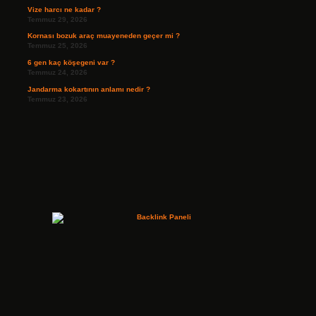
Vize harcı ne kadar ?
Temmuz 29, 2026
Kornası bozuk araç muayeneden geçer mi ?
Temmuz 25, 2026
6 gen kaç köşegeni var ?
Temmuz 24, 2026
Jandarma kokartının anlamı nedir ?
Temmuz 23, 2026