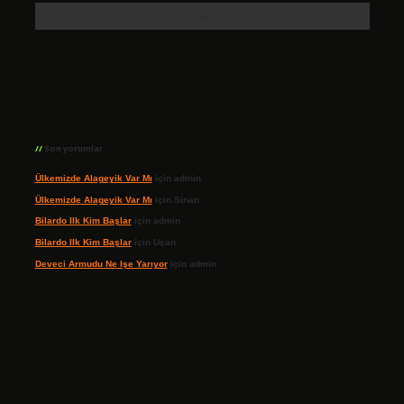
Son yorumlar
Ülkemizde Alageyik Var Mı
için
admin
Ülkemizde Alageyik Var Mı
için
Sinan
Bilardo Ilk Kim Başlar
için
admin
Bilardo Ilk Kim Başlar
için
Uçan
Deveci Armudu Ne Işe Yarıyor
için
admin