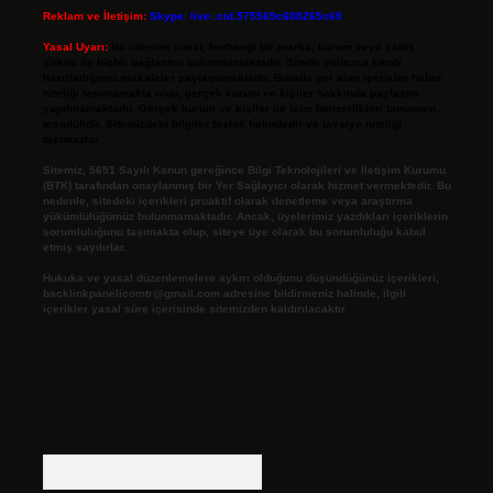
Reklam ve İletişim:
Skype: live:.cid.575569c608265c69
Yasal Uyarı:
Bu internet sitesi, herhangi bir marka, kurum veya şahıs
şirketi ile hiçbir bağlantısı bulunmamaktadır. Sitede yalnızca kendi
hazırladığımız makaleler paylaşılmaktadır. Burada yer alan içerikler haber
niteliği taşımamakta olup, gerçek kurum ve kişiler hakkında paylaşım
yapılmamaktadır. Gerçek kurum ve kişiler ile isim benzerlikleri tamamen
tesadüfidir. Sitemizdeki bilgiler taslak halindedir ve tavsiye niteliği
taşımazlar.
Sitemiz, 5651 Sayılı Kanun gereğince Bilgi Teknolojileri ve İletişim Kurumu
(BTK) tarafından onaylanmış bir Yer Sağlayıcı olarak hizmet vermektedir. Bu
nedenle, sitedeki içerikleri proaktif olarak denetleme veya araştırma
yükümlülüğümüz bulunmamaktadır. Ancak, üyelerimiz yazdıkları içeriklerin
sorumluluğunu taşımakta olup, siteye üye olarak bu sorumluluğu kabul
etmiş sayılırlar.
Hukuka ve yasal düzenlemelere aykırı olduğunu düşündüğünüz içerikleri,
backlinkpanelicomtr@gmail.com
adresine bildirmeniz halinde, ilgili
içerikler yasal süre içerisinde sitemizden kaldırılacaktır.
Arama