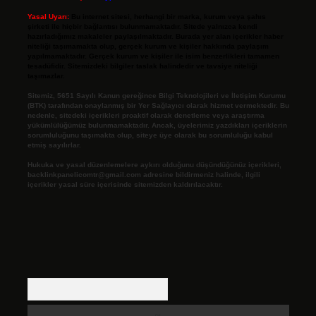
Yasal Uyarı:
Bu internet sitesi, herhangi bir marka, kurum veya şahıs
şirketi ile hiçbir bağlantısı bulunmamaktadır. Sitede yalnızca kendi
hazırladığımız makaleler paylaşılmaktadır. Burada yer alan içerikler haber
niteliği taşımamakta olup, gerçek kurum ve kişiler hakkında paylaşım
yapılmamaktadır. Gerçek kurum ve kişiler ile isim benzerlikleri tamamen
tesadüfidir. Sitemizdeki bilgiler taslak halindedir ve tavsiye niteliği
taşımazlar.
Sitemiz, 5651 Sayılı Kanun gereğince Bilgi Teknolojileri ve İletişim Kurumu
(BTK) tarafından onaylanmış bir Yer Sağlayıcı olarak hizmet vermektedir. Bu
nedenle, sitedeki içerikleri proaktif olarak denetleme veya araştırma
yükümlülüğümüz bulunmamaktadır. Ancak, üyelerimiz yazdıkları içeriklerin
sorumluluğunu taşımakta olup, siteye üye olarak bu sorumluluğu kabul
etmiş sayılırlar.
Hukuka ve yasal düzenlemelere aykırı olduğunu düşündüğünüz içerikleri,
backlinkpanelicomtr@gmail.com
adresine bildirmeniz halinde, ilgili
içerikler yasal süre içerisinde sitemizden kaldırılacaktır.
Arama