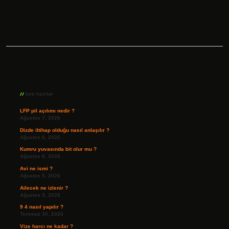
Sidebar
Son Yazılar
LFP pil açılımı nedir ?
Ağustos 7, 2026
Dizde iltihap olduğu nasıl anlaşılır ?
Ağustos 6, 2026
Kumru yuvasında bit olur mu ?
Ağustos 6, 2026
Avi ne ismi ?
Ağustos 5, 2026
Ailecek ne izlenir ?
Ağustos 3, 2026
9 4 nasıl yapılır ?
Temmuz 30, 2026
Vize harcı ne kadar ?