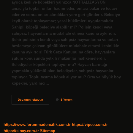
ayrıca kedi ve köpekleri yalnızca NÖTRALİZASYON
amacıyla toplar, onları hadım eder, onlara bakar ve tedavi
eder ve sonra onları alındıkları yere geri gönderir. Belediye
keyfi olarak toplayamaz; yasal hükümleri uygulamalıdır.
Sahipli köpeği belediye alabilir mi? Polisin kendi veya
sahipsiz hayvanlarına müdahale etmesi kanuna aykırıdır.
Şehir polisinin kendi veya sahipsiz hayvanlarına ve onları
beslemeye çalışan gönüllülere müdahale etmesi kesinlikle
kanuna aykırıdır! Türk Ceza Kanunu’na göre, hayvanlara
zulüm konusunda yetkili makamlar mahkemelerdir.
Belediyeler köpekleri topluyor mu? Hayvan barınağı
yapmakla yükümlü olan belediyeler, sahipsiz hayvanları
topluyor. Toplu taşıma köpek alıyor mu? Orta ve büyük boy
köpekler, yardımcı…
Belediye
Devamını okuyun
8 Yorum
Köpek
Alıyor
Mu
https://www.forummadencilik.com.tr
https://vipeo.com.tr
https://sinay.com.tr
Sitemap