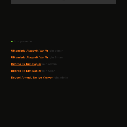
Son yorumlar
Ülkemizde Alageyik Var Mı
için
admin
Ülkemizde Alageyik Var Mı
için
Sinan
Bilardo Ilk Kim Başlar
için
admin
Bilardo Ilk Kim Başlar
için
Uçan
Deveci Armudu Ne Işe Yarıyor
için
admin