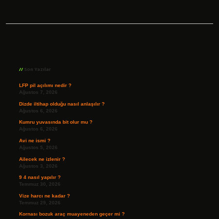
Sidebar
Son Yazılar
LFP pil açılımı nedir ?
Ağustos 7, 2026
Dizde iltihap olduğu nasıl anlaşılır ?
Ağustos 6, 2026
Kumru yuvasında bit olur mu ?
Ağustos 6, 2026
Avi ne ismi ?
Ağustos 5, 2026
Ailecek ne izlenir ?
Ağustos 3, 2026
9 4 nasıl yapılır ?
Temmuz 30, 2026
Vize harcı ne kadar ?
Temmuz 29, 2026
Kornası bozuk araç muayeneden geçer mi ?