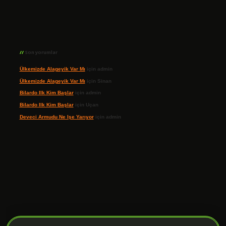
Son yorumlar
Ülkemizde Alageyik Var Mı
için
admin
Ülkemizde Alageyik Var Mı
için
Sinan
Bilardo Ilk Kim Başlar
için
admin
Bilardo Ilk Kim Başlar
için
Uçan
Deveci Armudu Ne Işe Yarıyor
için
admin
ilbet giriş