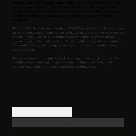
hazırladığımız makaleler paylaşılmaktadır. Burada yer alan içerikler haber
niteliği taşımamakta olup, gerçek kurum ve kişiler hakkında paylaşım
yapılmamaktadır. Gerçek kurum ve kişiler ile isim benzerlikleri tamamen
tesadüfidir. Sitemizdeki bilgiler taslak halindedir ve tavsiye niteliği
taşımazlar.
Sitemiz, 5651 Sayılı Kanun gereğince Bilgi Teknolojileri ve İletişim Kurumu
(BTK) tarafından onaylanmış bir Yer Sağlayıcı olarak hizmet vermektedir. Bu
nedenle, sitedeki içerikleri proaktif olarak denetleme veya araştırma
yükümlülüğümüz bulunmamaktadır. Ancak, üyelerimiz yazdıkları içeriklerin
sorumluluğunu taşımakta olup, siteye üye olarak bu sorumluluğu kabul
etmiş sayılırlar.
Hukuka ve yasal düzenlemelere aykırı olduğunu düşündüğünüz içerikleri,
backlinkpanelicomtr@gmail.com
adresine bildirmeniz halinde, ilgili
içerikler yasal süre içerisinde sitemizden kaldırılacaktır.
Arama