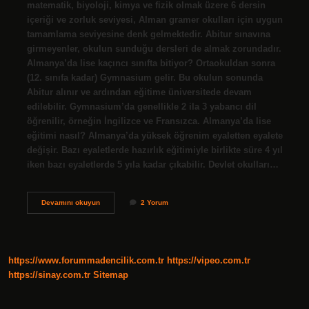
matematik, biyoloji, kimya ve fizik olmak üzere 6 dersin
içeriği ve zorluk seviyesi, Alman gramer okulları için uygun
tamamlama seviyesine denk gelmektedir. Abitur sınavına
girmeyenler, okulun sunduğu dersleri de almak zorundadır.
Almanya’da lise kaçıncı sınıfta bitiyor? Ortaokuldan sonra
(12. sınıfa kadar) Gymnasium gelir. Bu okulun sonunda
Abitur alınır ve ardından eğitime üniversitede devam
edilebilir. Gymnasium’da genellikle 2 ila 3 yabancı dil
öğrenilir, örneğin İngilizce ve Fransızca. Almanya’da lise
eğitimi nasıl? Almanya’da yüksek öğrenim eyaletten eyalete
değişir. Bazı eyaletlerde hazırlık eğitimiyle birlikte süre 4 yıl
iken bazı eyaletlerde 5 yıla kadar çıkabilir. Devlet okulları…
Almanyada
Devamını okuyun
2 Yorum
Lisede
Hangi
Dersler
Var
https://www.forummadencilik.com.tr
https://vipeo.com.tr
https://sinay.com.tr
Sitemap