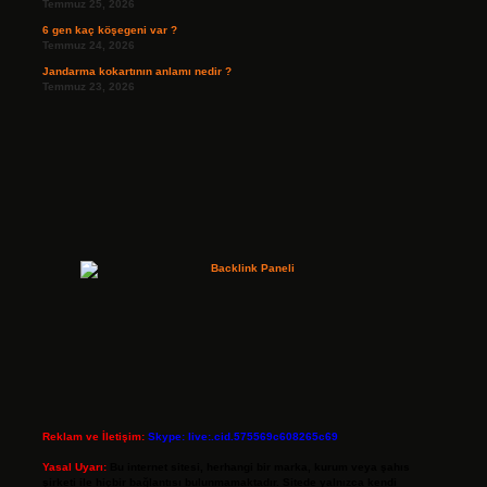
Temmuz 25, 2026
6 gen kaç köşegeni var ?
Temmuz 24, 2026
Jandarma kokartının anlamı nedir ?
Temmuz 23, 2026
Reklam ve İletişim:
Skype: live:.cid.575569c608265c69
Yasal Uyarı:
Bu internet sitesi, herhangi bir marka, kurum veya şahıs
şirketi ile hiçbir bağlantısı bulunmamaktadır. Sitede yalnızca kendi