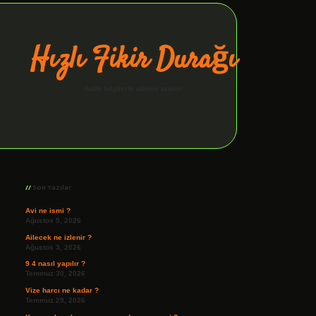
Hızlı Fikir Durağı
Anlık bilgilerle zihnini tazele!
Sidebar
ilbet giriş
Son Yazılar
Avi ne ismi ?
Ağustos 5, 2026
Ailecek ne izlenir ?
Ağustos 3, 2026
9 4 nasıl yapılır ?
Temmuz 30, 2026
Vize harcı ne kadar ?
Temmuz 29, 2026