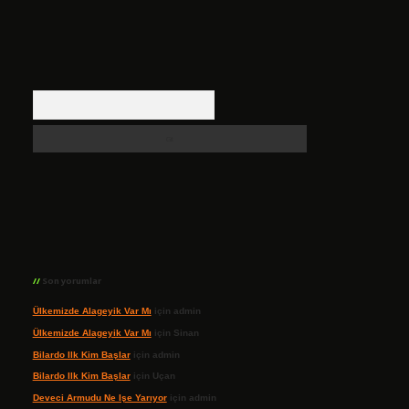
Arama
Son yorumlar
Ülkemizde Alageyik Var Mı
için
admin
Ülkemizde Alageyik Var Mı
için
Sinan
Bilardo Ilk Kim Başlar
için
admin
Bilardo Ilk Kim Başlar
için
Uçan
Deveci Armudu Ne Işe Yarıyor
için
admin