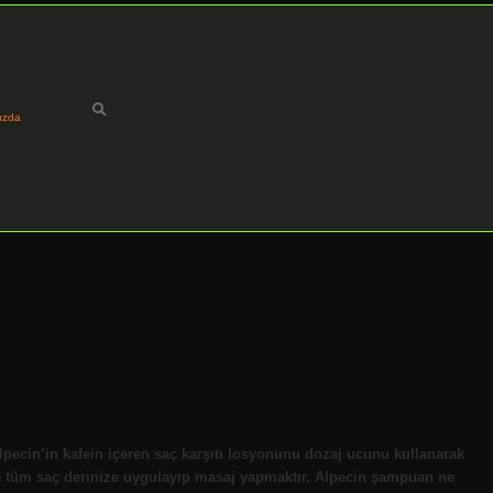
ızda
Alpecin’in kafein içeren saç karşıtı losyonunu dozaj ucunu kullanarak
e tüm saç derinize uygulayıp masaj yapmaktır. Alpecin şampuan ne