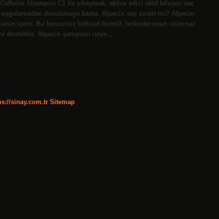
affeine Shampoo C1 ile yıkayarak, aktive edici aktif bileşen saç
 – uygulamadan durulamaya kadar. Alpecin saç uzatır mı? Alpecin
niasin içerir. Bu benzersiz bitkisel formül, testosteronun olumsuz
ini destekler. Alpecin şampuan neye…
ps://sinay.com.tr
Sitemap