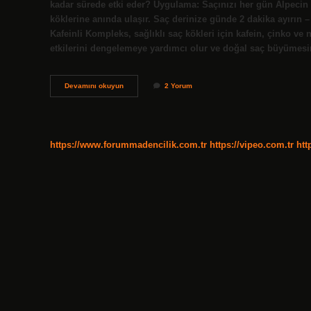
kadar sürede etki eder? Uygulama: Saçınızı her gün Alpecin C
köklerine anında ulaşır. Saç derinize günde 2 dakika ayırın
Kafeinli Kompleks, sağlıklı saç kökleri için kafein, çinko ve 
etkilerini dengelemeye yardımcı olur ve doğal saç büyümes
Alpecin
Devamını okuyun
2 Yorum
Nasil
Kullanilir
https://www.forummadencilik.com.tr
https://vipeo.com.tr
htt