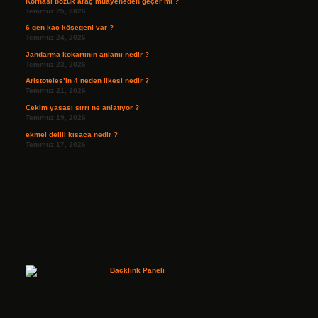
Kornası bozuk araç muayeneden geçer mi ?
Temmuz 25, 2026
6 gen kaç köşegeni var ?
Temmuz 24, 2026
Jandarma kokartının anlamı nedir ?
Temmuz 23, 2026
Aristoteles’in 4 neden ilkesi nedir ?
Temmuz 21, 2026
Çekim yasası sırrı ne anlatıyor ?
Temmuz 19, 2026
ekmel delili kısaca nedir ?
Temmuz 17, 2026