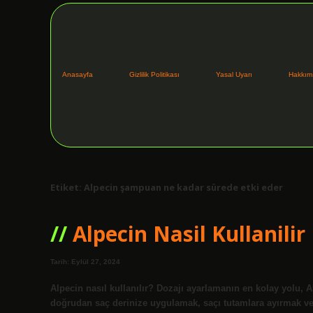
Anasayfa
Gizlilik Politikası
Yasal Uyarı
Hakkım
Etiket:
Alpecin şampuan ne kadar sürede etki eder
Alpecin Nasil Kullanilir
Tarih: Eylül 27, 2024
Alpecin nasıl kullanılır? Dozajı ayarlamanın en kolay yolu, 
doğrudan saç derinize uygulamak, saçı tutamlara ayırmak v