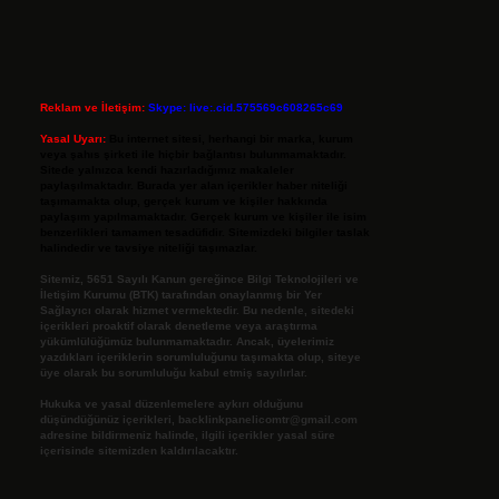
Reklam ve İletişim:
Skype: live:.cid.575569c608265c69
Yasal Uyarı:
Bu internet sitesi, herhangi bir marka, kurum
veya şahıs şirketi ile hiçbir bağlantısı bulunmamaktadır.
Sitede yalnızca kendi hazırladığımız makaleler
paylaşılmaktadır. Burada yer alan içerikler haber niteliği
taşımamakta olup, gerçek kurum ve kişiler hakkında
paylaşım yapılmamaktadır. Gerçek kurum ve kişiler ile isim
benzerlikleri tamamen tesadüfidir. Sitemizdeki bilgiler taslak
halindedir ve tavsiye niteliği taşımazlar.
Sitemiz, 5651 Sayılı Kanun gereğince Bilgi Teknolojileri ve
İletişim Kurumu (BTK) tarafından onaylanmış bir Yer
Sağlayıcı olarak hizmet vermektedir. Bu nedenle, sitedeki
içerikleri proaktif olarak denetleme veya araştırma
yükümlülüğümüz bulunmamaktadır. Ancak, üyelerimiz
yazdıkları içeriklerin sorumluluğunu taşımakta olup, siteye
üye olarak bu sorumluluğu kabul etmiş sayılırlar.
Hukuka ve yasal düzenlemelere aykırı olduğunu
düşündüğünüz içerikleri,
backlinkpanelicomtr@gmail.com
adresine bildirmeniz halinde, ilgili içerikler yasal süre
içerisinde sitemizden kaldırılacaktır.