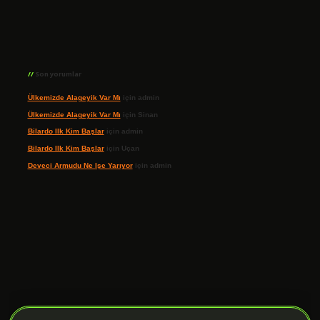
Son yorumlar
Ülkemizde Alageyik Var Mı
için
admin
Ülkemizde Alageyik Var Mı
için
Sinan
Bilardo Ilk Kim Başlar
için
admin
Bilardo Ilk Kim Başlar
için
Uçan
Deveci Armudu Ne Işe Yarıyor
için
admin
ilbet giriş