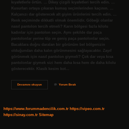
kıyafetlerle örtün. … Dikey çizgili kıyafetleri tercih edin. …
Kusurları ortaya çıkaran kumaş seçimlerinden kaçının. …
Kalçanızı dar gösterecek alt giyim ürünlerini tercih edin. …
Renk seçiminde dikkatli olmak önemlidir. Göbeği olanlar
nasıl pantolon tercih etmeli? Karın bölgesi fazla kilolu
kadınlar için pantolon seçin. Aynı şekilde dar paça
pantolonlar yerine tüp ve geniş paça pantolonlar seçin.
Bacaklara doğru daralan bir görünüm bel bölgenizin
olduğundan daha kalın görünmesini sağlayacaktır. Zayıf
görünmek için nasıl pantolon giymeli? Çok dar veya kısa
pantolonlar giymek sizi hem daha kısa hem de daha kilolu
gösterecektir. Klasik kesim kot…
Alt
Devamını okuyun
Yorum Bırak
Göbeği
Olanlar
Nasıl
Pantolon
Giymeli
https://www.forummadencilik.com.tr
https://vipeo.com.tr
https://sinay.com.tr
Sitemap