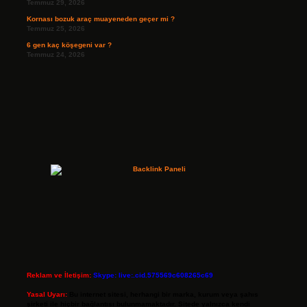
Temmuz 29, 2026
Kornası bozuk araç muayeneden geçer mi ?
Temmuz 25, 2026
6 gen kaç köşegeni var ?
Temmuz 24, 2026
Reklam ve İletişim:
Skype: live:.cid.575569c608265c69
Yasal Uyarı:
Bu internet sitesi, herhangi bir marka, kurum veya şahıs
şirketi ile hiçbir bağlantısı bulunmamaktadır. Sitede yalnızca kendi