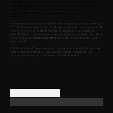
hazırladığımız makaleler paylaşılmaktadır. Burada yer alan içerikler haber
niteliği taşımamakta olup, gerçek kurum ve kişiler hakkında paylaşım
yapılmamaktadır. Gerçek kurum ve kişiler ile isim benzerlikleri tamamen
tesadüfidir. Sitemizdeki bilgiler taslak halindedir ve tavsiye niteliği
taşımazlar.
Sitemiz, 5651 Sayılı Kanun gereğince Bilgi Teknolojileri ve İletişim Kurumu
(BTK) tarafından onaylanmış bir Yer Sağlayıcı olarak hizmet vermektedir. Bu
nedenle, sitedeki içerikleri proaktif olarak denetleme veya araştırma
yükümlülüğümüz bulunmamaktadır. Ancak, üyelerimiz yazdıkları içeriklerin
sorumluluğunu taşımakta olup, siteye üye olarak bu sorumluluğu kabul
etmiş sayılırlar.
Hukuka ve yasal düzenlemelere aykırı olduğunu düşündüğünüz içerikleri,
backlinkpanelicomtr@gmail.com
adresine bildirmeniz halinde, ilgili
içerikler yasal süre içerisinde sitemizden kaldırılacaktır.
Arama