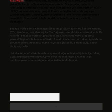
Yasal Uyarı:
Bu internet sitesi, herhangi bir marka, kurum veya şahıs
şirketi ile hiçbir bağlantısı bulunmamaktadır. Sitede yalnızca kendi
hazırladığımız makaleler paylaşılmaktadır. Burada yer alan içerikler haber
niteliği taşımamakta olup, gerçek kurum ve kişiler hakkında paylaşım
yapılmamaktadır. Gerçek kurum ve kişiler ile isim benzerlikleri tamamen
tesadüfidir. Sitemizdeki bilgiler taslak halindedir ve tavsiye niteliği
taşımazlar.
Sitemiz, 5651 Sayılı Kanun gereğince Bilgi Teknolojileri ve İletişim Kurumu
(BTK) tarafından onaylanmış bir Yer Sağlayıcı olarak hizmet vermektedir. Bu
nedenle, sitedeki içerikleri proaktif olarak denetleme veya araştırma
yükümlülüğümüz bulunmamaktadır. Ancak, üyelerimiz yazdıkları içeriklerin
sorumluluğunu taşımakta olup, siteye üye olarak bu sorumluluğu kabul
etmiş sayılırlar.
Hukuka ve yasal düzenlemelere aykırı olduğunu düşündüğünüz içerikleri,
backlinkpanelicomtr@gmail.com
adresine bildirmeniz halinde, ilgili
içerikler yasal süre içerisinde sitemizden kaldırılacaktır.
Arama