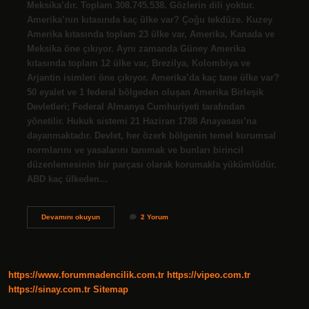
Meksika’dır. Toplam 308.745.538. Gözlerin dili yoktur.
Amerika’nın kıtasında kaç ülke var? Çoğu tekdüze. Kuzey
Amerika kıtasında toplam 23 ülke var, Amerika, Kanada ve
Meksika öne çıkıyor. Aynı zamanda Güney Amerika
kıtasında toplam 12 ülke var, Brezilya, Kolombiya ve
Arjantin isimleri öne çıkıyor. Amerika’da kaç tane ülke var?
50 eyalet ve 1 federal bölgeden oluşan Amerika Birleşik
Devletleri; Federal Almanya Cumhuriyeti tarafından
yönetilir. Hukuk sistemi 21 Haziran 1788 Anayasası’na
dayanmaktadır. Devlet, her özerk bölgenin temel kurumsal
normlarını ve yasalarını tanımak ve bunları birincil
düzenlemesinin bir parçası olarak korumakla yükümlüdür.
ABD kaç ülkeden…
Amerika
Devamını okuyun
2 Yorum
Komşu
Ülkeleri
Nelerdir
https://www.forummadencilik.com.tr
https://vipeo.com.tr
https://sinay.com.tr
Sitemap