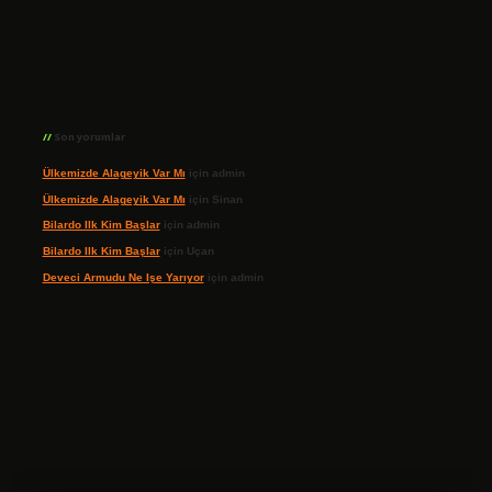
Son yorumlar
Ülkemizde Alageyik Var Mı
için
admin
Ülkemizde Alageyik Var Mı
için
Sinan
Bilardo Ilk Kim Başlar
için
admin
Bilardo Ilk Kim Başlar
için
Uçan
Deveci Armudu Ne Işe Yarıyor
için
admin
ilbet giriş