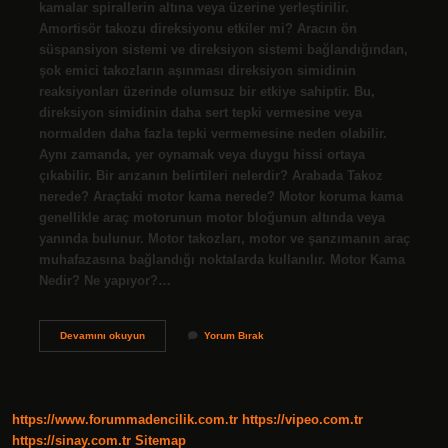
kamalar spirallerin altına veya üzerine yerleştirilir.
Amortisör takozu direksiyonu etkiler mi? Aracın ön
süspansiyon sistemi ve direksiyon sistemi bağlandığından,
şok emici takozların aşınması direksiyon simidinin
reaksiyonları üzerinde olumsuz bir etkiye sahiptir. Bu,
direksiyon simidinin daha sert tepki vermesine veya
normalden daha fazla tepki vermemesine neden olabilir.
Aynı zamanda, yer oynamak veya duygu hissi ortaya
çıkabilir. Bir arızanın belirtileri nelerdir? Arabada Takoz
nerede? Araçtaki motor kama nerede? Motor koruma kama
genellikle araç motorunun motor bloğunun altında veya
yanında bulunur. Motor takozları, motor ve şanzımanın araç
muhafazasına bağlandığı noktalarda kullanılır. Motor Kama
Nedir? Ne yapıyor?…
Takoz
Devamını okuyun
Yorum Bırak
Nereye
Konur
https://www.forummadencilik.com.tr
https://vipeo.com.tr
https://sinay.com.tr
Sitemap