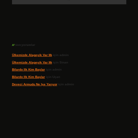
Son yorumlar
Ülkemizde Alageyik Var Mı
için
admin
Ülkemizde Alageyik Var Mı
için
Sinan
Bilardo Ilk Kim Başlar
için
admin
Bilardo Ilk Kim Başlar
için
Uçan
Deveci Armudu Ne Işe Yarıyor
için
admin