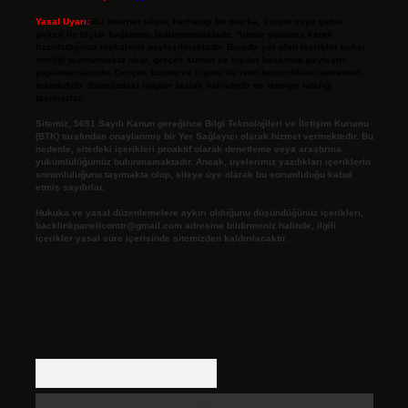
Yasal Uyarı:
Bu internet sitesi, herhangi bir marka, kurum veya şahıs
şirketi ile hiçbir bağlantısı bulunmamaktadır. Sitede yalnızca kendi
hazırladığımız makaleler paylaşılmaktadır. Burada yer alan içerikler haber
niteliği taşımamakta olup, gerçek kurum ve kişiler hakkında paylaşım
yapılmamaktadır. Gerçek kurum ve kişiler ile isim benzerlikleri tamamen
tesadüfidir. Sitemizdeki bilgiler taslak halindedir ve tavsiye niteliği
taşımazlar.
Sitemiz, 5651 Sayılı Kanun gereğince Bilgi Teknolojileri ve İletişim Kurumu
(BTK) tarafından onaylanmış bir Yer Sağlayıcı olarak hizmet vermektedir. Bu
nedenle, sitedeki içerikleri proaktif olarak denetleme veya araştırma
yükümlülüğümüz bulunmamaktadır. Ancak, üyelerimiz yazdıkları içeriklerin
sorumluluğunu taşımakta olup, siteye üye olarak bu sorumluluğu kabul
etmiş sayılırlar.
Hukuka ve yasal düzenlemelere aykırı olduğunu düşündüğünüz içerikleri,
backlinkpanelicomtr@gmail.com
adresine bildirmeniz halinde, ilgili
içerikler yasal süre içerisinde sitemizden kaldırılacaktır.
Arama