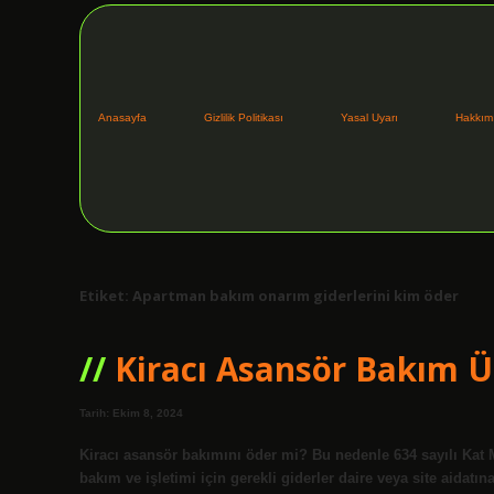
Anasayfa
Gizlilik Politikası
Yasal Uyarı
Hakkım
Etiket:
Apartman bakım onarım giderlerini kim öder
Kiracı Asansör Bakım Ü
Tarih: Ekim 8, 2024
Kiracı asansör bakımını öder mi? Bu nedenle 634 sayılı Kat
bakım ve işletimi için gerekli giderler daire veya site aidatı