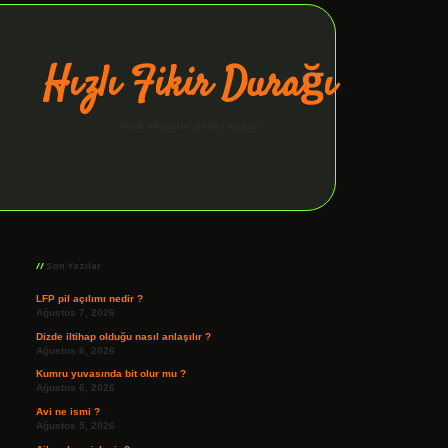
Hızlı Fikir Durağı
Anlık bilgilerle zihnini tazele!
Sidebar
ilbet giriş
Son Yazılar
LFP pil açılımı nedir ?
Ağustos 7, 2026
Dizde iltihap olduğu nasıl anlaşılır ?
Ağustos 6, 2026
Kumru yuvasında bit olur mu ?
Ağustos 6, 2026
Avi ne ismi ?
Ağustos 5, 2026