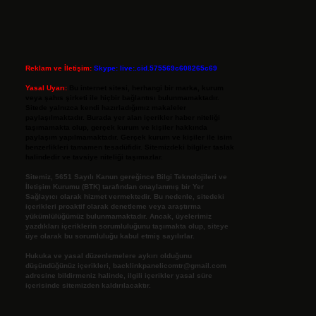
Reklam ve İletişim:
Skype: live:.cid.575569c608265c69
Yasal Uyarı:
Bu internet sitesi, herhangi bir marka, kurum
veya şahıs şirketi ile hiçbir bağlantısı bulunmamaktadır.
Sitede yalnızca kendi hazırladığımız makaleler
paylaşılmaktadır. Burada yer alan içerikler haber niteliği
taşımamakta olup, gerçek kurum ve kişiler hakkında
paylaşım yapılmamaktadır. Gerçek kurum ve kişiler ile isim
benzerlikleri tamamen tesadüfidir. Sitemizdeki bilgiler taslak
halindedir ve tavsiye niteliği taşımazlar.
Sitemiz, 5651 Sayılı Kanun gereğince Bilgi Teknolojileri ve
İletişim Kurumu (BTK) tarafından onaylanmış bir Yer
Sağlayıcı olarak hizmet vermektedir. Bu nedenle, sitedeki
içerikleri proaktif olarak denetleme veya araştırma
yükümlülüğümüz bulunmamaktadır. Ancak, üyelerimiz
yazdıkları içeriklerin sorumluluğunu taşımakta olup, siteye
üye olarak bu sorumluluğu kabul etmiş sayılırlar.
Hukuka ve yasal düzenlemelere aykırı olduğunu
düşündüğünüz içerikleri,
backlinkpanelicomtr@gmail.com
adresine bildirmeniz halinde, ilgili içerikler yasal süre
içerisinde sitemizden kaldırılacaktır.