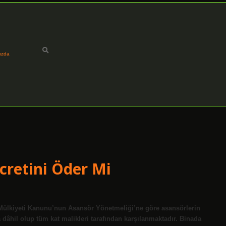
ızda
cretini Öder Mi
 Mülkiyeti Kanunu’nun Asansör Yönetmeliği’ne göre asansörlerin
na dâhil olup tüm kat malikleri tarafından karşılanmaktadır. Binada