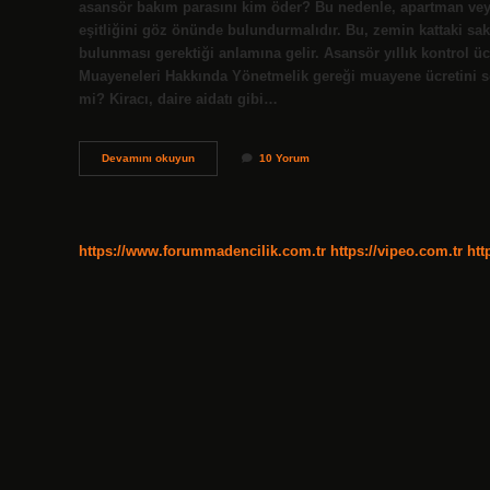
asansör bakım parasını kim öder? Bu nedenle, apartman veya 
eşitliğini göz önünde bulundurmalıdır. Bu, zemin kattaki sa
bulunması gerektiği anlamına gelir. Asansör yıllık kontrol ü
Muayeneleri Hakkında Yönetmelik gereği muayene ücretini s
mi? Kiracı, daire aidatı gibi…
Kiracı
Devamını okuyun
10 Yorum
Asansör
Bakım
Ücretini
Öder
Mi
https://www.forummadencilik.com.tr
https://vipeo.com.tr
htt