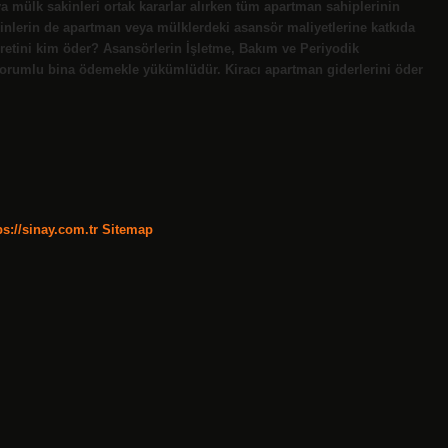
mülk sakinleri ortak kararlar alırken tüm apartman sahiplerinin
kinlerin de apartman veya mülklerdeki asansör maliyetlerine katkıda
cretini kim öder? Asansörlerin İşletme, Bakım ve Periyodik
orumlu bina ödemekle yükümlüdür. Kiracı apartman giderlerini öder
ps://sinay.com.tr
Sitemap