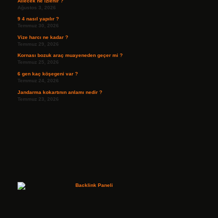
Ailecek ne izlenir ?
Ağustos 3, 2026
9 4 nasıl yapılır ?
Temmuz 30, 2026
Vize harcı ne kadar ?
Temmuz 29, 2026
Kornası bozuk araç muayeneden geçer mi ?
Temmuz 25, 2026
6 gen kaç köşegeni var ?
Temmuz 24, 2026
Jandarma kokartının anlamı nedir ?
Temmuz 23, 2026