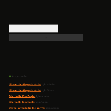
Arama
Son yorumlar
Ülkemizde Alageyik Var Mı
için
admin
Ülkemizde Alageyik Var Mı
için
Sinan
Bilardo Ilk Kim Başlar
için
admin
Bilardo Ilk Kim Başlar
için
Uçan
Deveci Armudu Ne Işe Yarıyor
için
admin