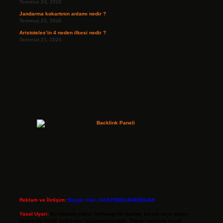
Temmuz 24, 2026
Jandarma kokartının anlamı nedir ?
Temmuz 23, 2026
Aristoteles’in 4 neden ilkesi nedir ?
Temmuz 21, 2026
Reklam ve İletişim:
Skype: live:.cid.575569c608265c69
Yasal Uyarı:
Bu internet sitesi, herhangi bir marka, kurum veya şahıs
şirketi ile hiçbir bağlantısı bulunmamaktadır. Sitede yalnızca kendi