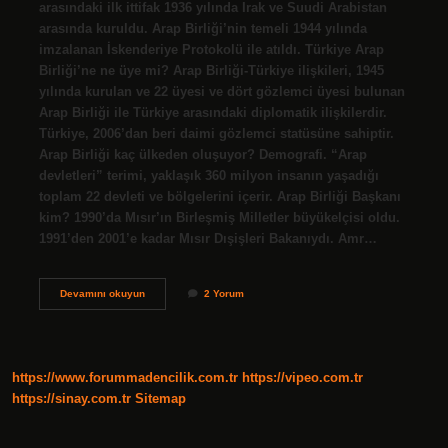
arasındaki ilk ittifak 1936 yılında Irak ve Suudi Arabistan
arasında kuruldu. Arap Birliği’nin temeli 1944 yılında
imzalanan İskenderiye Protokolü ile atıldı. Türkiye Arap
Birliği’ne ne üye mi? Arap Birliği-Türkiye ilişkileri, 1945
yılında kurulan ve 22 üyesi ve dört gözlemci üyesi bulunan
Arap Birliği ile Türkiye arasındaki diplomatik ilişkilerdir.
Türkiye, 2006’dan beri daimi gözlemci statüsüne sahiptir.
Arap Birliği kaç ülkeden oluşuyor? Demografi. “Arap
devletleri” terimi, yaklaşık 360 milyon insanın yaşadığı
toplam 22 devleti ve bölgelerini içerir. Arap Birliği Başkanı
kim? 1990’da Mısır’ın Birleşmiş Milletler büyükelçisi oldu.
1991’den 2001’e kadar Mısır Dışişleri Bakanıydı. Amr…
Arap
Devamını okuyun
2 Yorum
Birliği
Hareketi
Nedir
https://www.forummadencilik.com.tr
https://vipeo.com.tr
https://sinay.com.tr
Sitemap