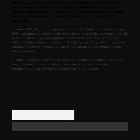
hazırladığımız makaleler paylaşılmaktadır. Burada yer alan içerikler haber
niteliği taşımamakta olup, gerçek kurum ve kişiler hakkında paylaşım
yapılmamaktadır. Gerçek kurum ve kişiler ile isim benzerlikleri tamamen
tesadüfidir. Sitemizdeki bilgiler taslak halindedir ve tavsiye niteliği
taşımazlar.
Sitemiz, 5651 Sayılı Kanun gereğince Bilgi Teknolojileri ve İletişim Kurumu
(BTK) tarafından onaylanmış bir Yer Sağlayıcı olarak hizmet vermektedir. Bu
nedenle, sitedeki içerikleri proaktif olarak denetleme veya araştırma
yükümlülüğümüz bulunmamaktadır. Ancak, üyelerimiz yazdıkları içeriklerin
sorumluluğunu taşımakta olup, siteye üye olarak bu sorumluluğu kabul
etmiş sayılırlar.
Hukuka ve yasal düzenlemelere aykırı olduğunu düşündüğünüz içerikleri,
backlinkpanelicomtr@gmail.com
adresine bildirmeniz halinde, ilgili
içerikler yasal süre içerisinde sitemizden kaldırılacaktır.
Arama