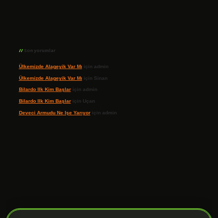
Son yorumlar
Ülkemizde Alageyik Var Mı
için
admin
Ülkemizde Alageyik Var Mı
için
Sinan
Bilardo Ilk Kim Başlar
için
admin
Bilardo Ilk Kim Başlar
için
Uçan
Deveci Armudu Ne Işe Yarıyor
için
admin
ilbet giriş