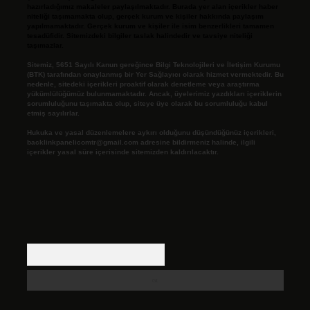
hazırladığımız makaleler paylaşılmaktadır. Burada yer alan içerikler haber
niteliği taşımamakta olup, gerçek kurum ve kişiler hakkında paylaşım
yapılmamaktadır. Gerçek kurum ve kişiler ile isim benzerlikleri tamamen
tesadüfidir. Sitemizdeki bilgiler taslak halindedir ve tavsiye niteliği
taşımazlar.
Sitemiz, 5651 Sayılı Kanun gereğince Bilgi Teknolojileri ve İletişim Kurumu
(BTK) tarafından onaylanmış bir Yer Sağlayıcı olarak hizmet vermektedir. Bu
nedenle, sitedeki içerikleri proaktif olarak denetleme veya araştırma
yükümlülüğümüz bulunmamaktadır. Ancak, üyelerimiz yazdıkları içeriklerin
sorumluluğunu taşımakta olup, siteye üye olarak bu sorumluluğu kabul
etmiş sayılırlar.
Hukuka ve yasal düzenlemelere aykırı olduğunu düşündüğünüz içerikleri,
backlinkpanelicomtr@gmail.com
adresine bildirmeniz halinde, ilgili
içerikler yasal süre içerisinde sitemizden kaldırılacaktır.
Arama