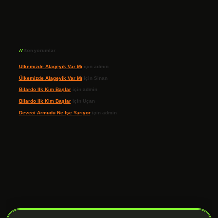
Son yorumlar
Ülkemizde Alageyik Var Mı
için
admin
Ülkemizde Alageyik Var Mı
için
Sinan
Bilardo Ilk Kim Başlar
için
admin
Bilardo Ilk Kim Başlar
için
Uçan
Deveci Armudu Ne Işe Yarıyor
için
admin
ilbet giriş