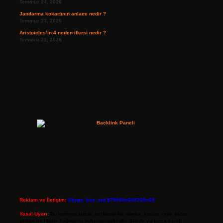
Temmuz 24, 2026
Jandarma kokartının anlamı nedir ?
Temmuz 23, 2026
Aristoteles’in 4 neden ilkesi nedir ?
Temmuz 21, 2026
Reklam ve İletişim:
Skype: live:.cid.575569c608265c69
Yasal Uyarı:
Bu internet sitesi, herhangi bir marka, kurum veya şahıs
şirketi ile hiçbir bağlantısı bulunmamaktadır. Sitede yalnızca kendi