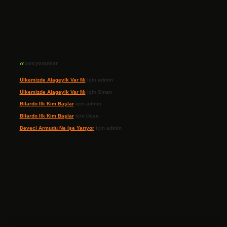
Son yorumlar
Ülkemizde Alageyik Var Mı
için
admin
Ülkemizde Alageyik Var Mı
için
Sinan
Bilardo Ilk Kim Başlar
için
admin
Bilardo Ilk Kim Başlar
için
Uçan
Deveci Armudu Ne Işe Yarıyor
için
admin
ilbet giriş