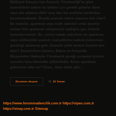
Mülkiyeti Kanunu’nun Asansör Yönetmeliği’ne göre
asansörlerin bakım ve işletimi için gerekli giderler daire
veya site aidatına dâhil olup tüm kat malikleri tarafından
karşılanmaktadır. Binada asansör bakım parasını kim öder?
Bu nedenle, apartman veya mülk sakinleri ortak kararlar
alırken tüm apartman sahiplerinin eşitliğini göz önünde
bulundurmalıdır. Bu, zemin kattaki sakinlerin de apartman
veya mülklerdeki asansör maliyetlerine katkıda bulunması
gerektiği anlamına gelir. Asansör yıllık kontrol ücretini kim
öder? Asansörlerin İşletme, Bakım ve Periyodik
Muayeneleri Hakkında Yönetmelik gereği muayene ücretini
sorumlu bina ödemekle yükümlüdür. Kiracı apartman
giderlerini öder mi? Kiracı, daire aidatı gibi…
Kiracı
Devamını okuyun
10 Yorum
Asansör
Bakım
Ücretini
Öder
Mi
https://www.forummadencilik.com.tr
https://vipeo.com.tr
https://sinay.com.tr
Sitemap