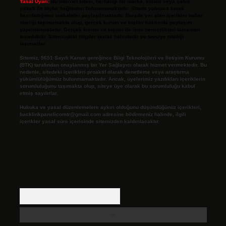
Yasal Uyarı:
Bu internet sitesi, herhangi bir marka, kurum veya şahıs
şirketi ile hiçbir bağlantısı bulunmamaktadır. Sitede yalnızca kendi
hazırladığımız makaleler paylaşılmaktadır. Burada yer alan içerikler haber
niteliği taşımamakta olup, gerçek kurum ve kişiler hakkında paylaşım
yapılmamaktadır. Gerçek kurum ve kişiler ile isim benzerlikleri tamamen
tesadüfidir. Sitemizdeki bilgiler taslak halindedir ve tavsiye niteliği
taşımazlar.
Sitemiz, 5651 Sayılı Kanun gereğince Bilgi Teknolojileri ve İletişim Kurumu
(BTK) tarafından onaylanmış bir Yer Sağlayıcı olarak hizmet vermektedir. Bu
nedenle, sitedeki içerikleri proaktif olarak denetleme veya araştırma
yükümlülüğümüz bulunmamaktadır. Ancak, üyelerimiz yazdıkları içeriklerin
sorumluluğunu taşımakta olup, siteye üye olarak bu sorumluluğu kabul
etmiş sayılırlar.
Hukuka ve yasal düzenlemelere aykırı olduğunu düşündüğünüz içerikleri,
backlinkpanelicomtr@gmail.com
adresine bildirmeniz halinde, ilgili
içerikler yasal süre içerisinde sitemizden kaldırılacaktır.
Arama