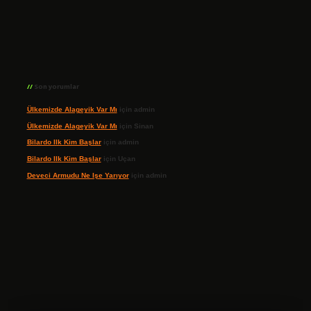
Son yorumlar
Ülkemizde Alageyik Var Mı
için
admin
Ülkemizde Alageyik Var Mı
için
Sinan
Bilardo Ilk Kim Başlar
için
admin
Bilardo Ilk Kim Başlar
için
Uçan
Deveci Armudu Ne Işe Yarıyor
için
admin
ilbet giriş