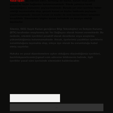
Yasal Uyarı:
Bu internet sitesi, herhangi bir marka, kurum veya şahıs
şirketi ile hiçbir bağlantısı bulunmamaktadır. Sitede yalnızca kendi
hazırladığımız makaleler paylaşılmaktadır. Burada yer alan içerikler haber
niteliği taşımamakta olup, gerçek kurum ve kişiler hakkında paylaşım
yapılmamaktadır. Gerçek kurum ve kişiler ile isim benzerlikleri tamamen
tesadüfidir. Sitemizdeki bilgiler taslak halindedir ve tavsiye niteliği
taşımazlar.
Sitemiz, 5651 Sayılı Kanun gereğince Bilgi Teknolojileri ve İletişim Kurumu
(BTK) tarafından onaylanmış bir Yer Sağlayıcı olarak hizmet vermektedir. Bu
nedenle, sitedeki içerikleri proaktif olarak denetleme veya araştırma
yükümlülüğümüz bulunmamaktadır. Ancak, üyelerimiz yazdıkları içeriklerin
sorumluluğunu taşımakta olup, siteye üye olarak bu sorumluluğu kabul
etmiş sayılırlar.
Hukuka ve yasal düzenlemelere aykırı olduğunu düşündüğünüz içerikleri,
backlinkpanelicomtr@gmail.com
adresine bildirmeniz halinde, ilgili
içerikler yasal süre içerisinde sitemizden kaldırılacaktır.
Arama