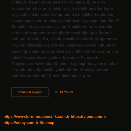
Mülkiyeti Kanunu’nun Asansör Yönetmeliği’ne göre
asansörlerin bakım ve işletimi için gerekli giderler daire
veya site aidatına dâhil olup tüm kat malikleri tarafından
karşılanmaktadır. Binada asansör bakım parasını kim öder?
Bu nedenle, apartman veya mülk sakinleri ortak kararlar
alırken tüm apartman sahiplerinin eşitliğini göz önünde
bulundurmalıdır. Bu, zemin kattaki sakinlerin de apartman
veya mülklerdeki asansör maliyetlerine katkıda bulunması
gerektiği anlamına gelir. Asansör yıllık kontrol ücretini kim
öder? Asansörlerin İşletme, Bakım ve Periyodik
Muayeneleri Hakkında Yönetmelik gereği muayene ücretini
sorumlu bina ödemekle yükümlüdür. Kiracı apartman
giderlerini öder mi? Kiracı, daire aidatı gibi…
Kiracı
Devamını okuyun
10 Yorum
Asansör
Bakım
Ücretini
Öder
Mi
https://www.forummadencilik.com.tr
https://vipeo.com.tr
https://sinay.com.tr
Sitemap