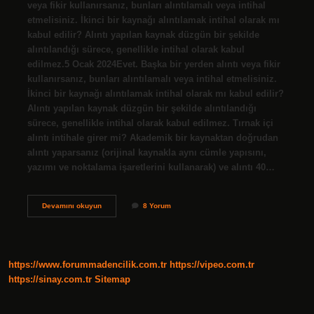
veya fikir kullanırsanız, bunları alıntılamalı veya intihal
etmelisiniz. İkinci bir kaynağı alıntılamak intihal olarak mı
kabul edilir? Alıntı yapılan kaynak düzgün bir şekilde
alıntılandığı sürece, genellikle intihal olarak kabul
edilmez.5 Ocak 2024Evet. Başka bir yerden alıntı veya fikir
kullanırsanız, bunları alıntılamalı veya intihal etmelisiniz.
İkinci bir kaynağı alıntılamak intihal olarak mı kabul edilir?
Alıntı yapılan kaynak düzgün bir şekilde alıntılandığı
sürece, genellikle intihal olarak kabul edilmez. Tırnak içi
alıntı intihale girer mi? Akademik bir kaynaktan doğrudan
alıntı yaparsanız (orijinal kaynakla aynı cümle yapısını,
yazımı ve noktalama işaretlerini kullanarak) ve alıntı 40…
Doğrudan
Devamını okuyun
8 Yorum
Alıntı
Intihale
Girer
Mi
https://www.forummadencilik.com.tr
https://vipeo.com.tr
https://sinay.com.tr
Sitemap