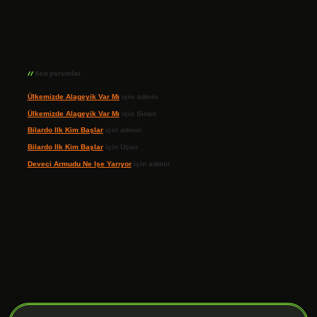
Son yorumlar
Ülkemizde Alageyik Var Mı
için
admin
Ülkemizde Alageyik Var Mı
için
Sinan
Bilardo Ilk Kim Başlar
için
admin
Bilardo Ilk Kim Başlar
için
Uçan
Deveci Armudu Ne Işe Yarıyor
için
admin
ilbet giriş