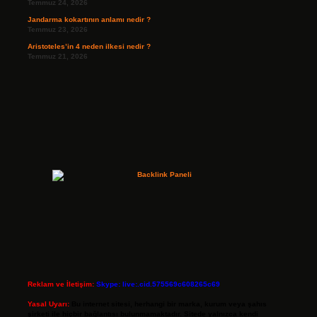
Temmuz 24, 2026
Jandarma kokartının anlamı nedir ?
Temmuz 23, 2026
Aristoteles’in 4 neden ilkesi nedir ?
Temmuz 21, 2026
Reklam ve İletişim:
Skype: live:.cid.575569c608265c69
Yasal Uyarı:
Bu internet sitesi, herhangi bir marka, kurum veya şahıs
şirketi ile hiçbir bağlantısı bulunmamaktadır. Sitede yalnızca kendi