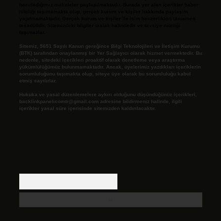
hazırladığımız makaleler paylaşılmaktadır. Burada yer alan içerikler haber
niteliği taşımamakta olup, gerçek kurum ve kişiler hakkında paylaşım
yapılmamaktadır. Gerçek kurum ve kişiler ile isim benzerlikleri tamamen
tesadüfidir. Sitemizdeki bilgiler taslak halindedir ve tavsiye niteliği
taşımazlar.
Sitemiz, 5651 Sayılı Kanun gereğince Bilgi Teknolojileri ve İletişim Kurumu
(BTK) tarafından onaylanmış bir Yer Sağlayıcı olarak hizmet vermektedir. Bu
nedenle, sitedeki içerikleri proaktif olarak denetleme veya araştırma
yükümlülüğümüz bulunmamaktadır. Ancak, üyelerimiz yazdıkları içeriklerin
sorumluluğunu taşımakta olup, siteye üye olarak bu sorumluluğu kabul
etmiş sayılırlar.
Hukuka ve yasal düzenlemelere aykırı olduğunu düşündüğünüz içerikleri,
backlinkpanelicomtr@gmail.com
adresine bildirmeniz halinde, ilgili
içerikler yasal süre içerisinde sitemizden kaldırılacaktır.
Arama