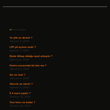
Sidebar
Son Yazılar
Ya şifa ne demek ?
Ağustos 9, 2026
LFP pil açılımı nedir ?
Ağustos 7, 2026
Dizde iltihap olduğu nasıl anlaşılır ?
Ağustos 6, 2026
Kumru yuvasında bit olur mu ?
Ağustos 6, 2026
Avi ne ismi ?
Ağustos 5, 2026
Ailecek ne izlenir ?
Ağustos 3, 2026
9 4 nasıl yapılır ?
Temmuz 30, 2026
Vize harcı ne kadar ?
Temmuz 29, 2026