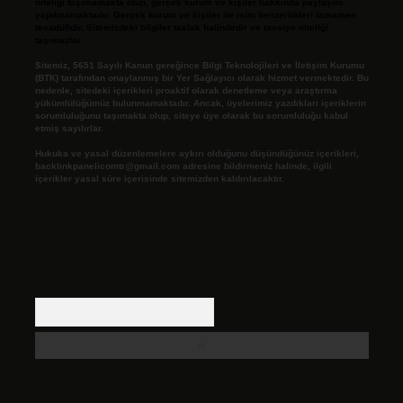
niteliği taşımamakta olup, gerçek kurum ve kişiler hakkında paylaşım
yapılmamaktadır. Gerçek kurum ve kişiler ile isim benzerlikleri tamamen
tesadüfidir. Sitemizdeki bilgiler taslak halindedir ve tavsiye niteliği
taşımazlar.
Sitemiz, 5651 Sayılı Kanun gereğince Bilgi Teknolojileri ve İletişim Kurumu
(BTK) tarafından onaylanmış bir Yer Sağlayıcı olarak hizmet vermektedir. Bu
nedenle, sitedeki içerikleri proaktif olarak denetleme veya araştırma
yükümlülüğümüz bulunmamaktadır. Ancak, üyelerimiz yazdıkları içeriklerin
sorumluluğunu taşımakta olup, siteye üye olarak bu sorumluluğu kabul
etmiş sayılırlar.
Hukuka ve yasal düzenlemelere aykırı olduğunu düşündüğünüz içerikleri,
backlinkpanelicomtr@gmail.com
adresine bildirmeniz halinde, ilgili
içerikler yasal süre içerisinde sitemizden kaldırılacaktır.
Arama