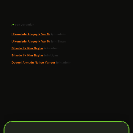
Son yorumlar
Ülkemizde Alageyik Var Mı
için
admin
Ülkemizde Alageyik Var Mı
için
Sinan
Bilardo Ilk Kim Başlar
için
admin
Bilardo Ilk Kim Başlar
için
Uçan
Deveci Armudu Ne Işe Yarıyor
için
admin
ilbet giriş