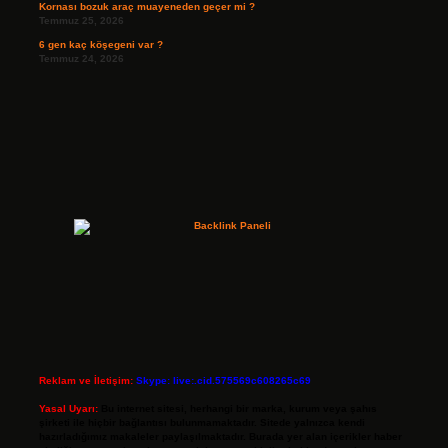
Kornası bozuk araç muayeneden geçer mi ?
Temmuz 25, 2026
6 gen kaç köşegeni var ?
Temmuz 24, 2026
Reklam ve İletişim:
Skype: live:.cid.575569c608265c69
Yasal Uyarı:
Bu internet sitesi, herhangi bir marka, kurum veya şahıs
şirketi ile hiçbir bağlantısı bulunmamaktadır. Sitede yalnızca kendi
hazırladığımız makaleler paylaşılmaktadır. Burada yer alan içerikler haber