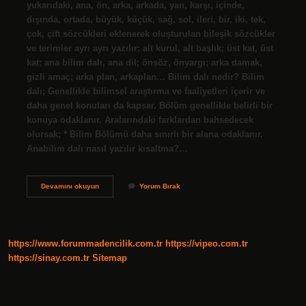
yukarıdaki, ana, ön, arka, arkada, yan, karşı, içinde,
dışında, ortada, büyük, küçük, sağ, sol, ileri, bir, iki, tek,
çok, çift sözcükleri eklenerek oluşturulan bileşik sözcükler
ve terimler ayrı ayrı yazılır: alt kurul, alt başlık; üst kat, üst
kat; ana bilim dalı, ana dil; önsöz, önyargı; arka damak,
gizli amaç; arka plan, arkaplan… Bilim dalı nedir? Bilim
dalı; Genellikle bilimsel araştırma ve faaliyetleri içerir ve
daha genel konuları da kapsar. Bölüm genellikle belirli bir
konuya odaklanır. Aralarındaki farklardan bahsedecek
olursak; * Bilim Bölümü daha sınırlı bir alana odaklanır.
Anabilim dalı nasıl yazılır kısaltma?…
Bilim
Devamını okuyun
Yorum Bırak
Dalı
Nasıl
Yazılır
https://www.forummadencilik.com.tr
https://vipeo.com.tr
https://sinay.com.tr
Sitemap