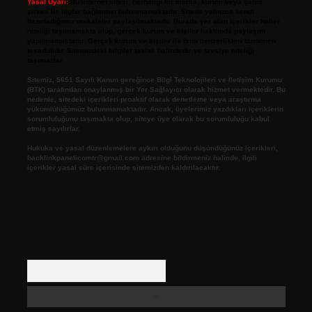
Yasal Uyarı:
Bu internet sitesi, herhangi bir marka, kurum veya şahıs
şirketi ile hiçbir bağlantısı bulunmamaktadır. Sitede yalnızca kendi
hazırladığımız makaleler paylaşılmaktadır. Burada yer alan içerikler haber
niteliği taşımamakta olup, gerçek kurum ve kişiler hakkında paylaşım
yapılmamaktadır. Gerçek kurum ve kişiler ile isim benzerlikleri tamamen
tesadüfidir. Sitemizdeki bilgiler taslak halindedir ve tavsiye niteliği
taşımazlar.
Sitemiz, 5651 Sayılı Kanun gereğince Bilgi Teknolojileri ve İletişim Kurumu
(BTK) tarafından onaylanmış bir Yer Sağlayıcı olarak hizmet vermektedir. Bu
nedenle, sitedeki içerikleri proaktif olarak denetleme veya araştırma
yükümlülüğümüz bulunmamaktadır. Ancak, üyelerimiz yazdıkları içeriklerin
sorumluluğunu taşımakta olup, siteye üye olarak bu sorumluluğu kabul
etmiş sayılırlar.
Hukuka ve yasal düzenlemelere aykırı olduğunu düşündüğünüz içerikleri,
backlinkpanelicomtr@gmail.com
adresine bildirmeniz halinde, ilgili
içerikler yasal süre içerisinde sitemizden kaldırılacaktır.
Arama