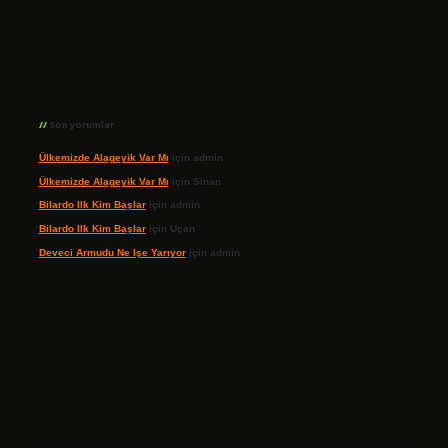
Son yorumlar
Ülkemizde Alageyik Var Mı
için
admin
Ülkemizde Alageyik Var Mı
için
Sinan
Bilardo Ilk Kim Başlar
için
admin
Bilardo Ilk Kim Başlar
için
Uçan
Deveci Armudu Ne Işe Yarıyor
için
admin
ilbet giriş