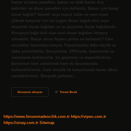
banyo sıçrama panelleri, banyo ve ıslak hacim duş
kabinleri ve duvar panelleri için kullanılır. Banyo için hangi
duvar kağıdı? Sürekli suya maruz kalan ve nem oranı
yüksek banyolar için en uygun duvar kağıdı türü suya
dayanıklı duvar kağıtları ve su geçirmez duvar kağıtlarıdır.
Kompozit kağıt türü olan vinil duvar kağıtları kolayca
silinebilir. Banyo duvar fayans yerine ne kullanılır? Cam
mozaikler fayanslara benzer. Fayanslardan daha küçük ve
daha sevimlidirler. ️Banyolarda, SPA’larda, havuzlarda ve
saunalarda kullanılırlar. Su geçirmez ve dayanıklıdırlar.
Banyonun hem zemininde hem de duvarlarında
kullanabilirsiniz. Cam mozaik ile banyonuzda havuz etkisi
yaratabilirsiniz. Banyoda yerleşim…
Banyo
Devamını okuyun
Yorum Bırak
Duvarları
Nasıl
Olmalı
https://www.forummadencilik.com.tr
https://vipeo.com.tr
https://sinay.com.tr
Sitemap