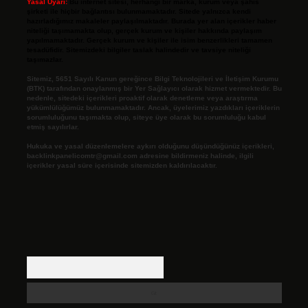
Yasal Uyarı:
Bu internet sitesi, herhangi bir marka, kurum veya şahıs
şirketi ile hiçbir bağlantısı bulunmamaktadır. Sitede yalnızca kendi
hazırladığımız makaleler paylaşılmaktadır. Burada yer alan içerikler haber
niteliği taşımamakta olup, gerçek kurum ve kişiler hakkında paylaşım
yapılmamaktadır. Gerçek kurum ve kişiler ile isim benzerlikleri tamamen
tesadüfidir. Sitemizdeki bilgiler taslak halindedir ve tavsiye niteliği
taşımazlar.
Sitemiz, 5651 Sayılı Kanun gereğince Bilgi Teknolojileri ve İletişim Kurumu
(BTK) tarafından onaylanmış bir Yer Sağlayıcı olarak hizmet vermektedir. Bu
nedenle, sitedeki içerikleri proaktif olarak denetleme veya araştırma
yükümlülüğümüz bulunmamaktadır. Ancak, üyelerimiz yazdıkları içeriklerin
sorumluluğunu taşımakta olup, siteye üye olarak bu sorumluluğu kabul
etmiş sayılırlar.
Hukuka ve yasal düzenlemelere aykırı olduğunu düşündüğünüz içerikleri,
backlinkpanelicomtr@gmail.com
adresine bildirmeniz halinde, ilgili
içerikler yasal süre içerisinde sitemizden kaldırılacaktır.
Arama