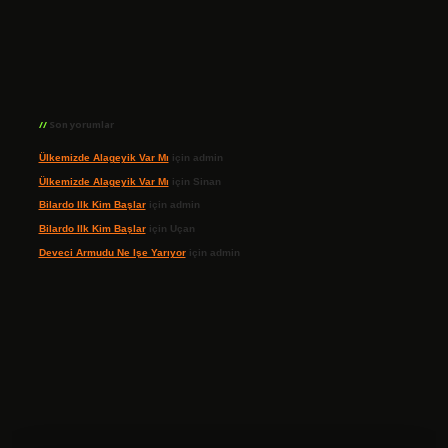
Son yorumlar
Ülkemizde Alageyik Var Mı
için
admin
Ülkemizde Alageyik Var Mı
için
Sinan
Bilardo Ilk Kim Başlar
için
admin
Bilardo Ilk Kim Başlar
için
Uçan
Deveci Armudu Ne Işe Yarıyor
için
admin
ilbet giriş