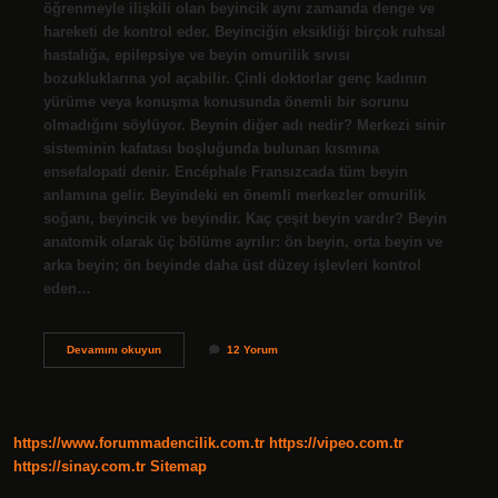
öğrenmeyle ilişkili olan beyincik aynı zamanda denge ve
hareketi de kontrol eder. Beyinciğin eksikliği birçok ruhsal
hastalığa, epilepsiye ve beyin omurilik sıvısı
bozukluklarına yol açabilir. Çinli doktorlar genç kadının
yürüme veya konuşma konusunda önemli bir sorunu
olmadığını söylüyor. Beynin diğer adı nedir? Merkezi sinir
sisteminin kafatası boşluğunda bulunan kısmına
ensefalopati denir. Encéphale Fransızcada tüm beyin
anlamına gelir. Beyindeki en önemli merkezler omurilik
soğanı, beyincik ve beyindir. Kaç çeşit beyin vardır? Beyin
anatomik olarak üç bölüme ayrılır: ön beyin, orta beyin ve
arka beyin; ön beyinde daha üst düzey işlevleri kontrol
eden…
Beyin
Devamını okuyun
12 Yorum
Ve
Beyincik
Arasındaki
Fark
Nedir
https://www.forummadencilik.com.tr
https://vipeo.com.tr
https://sinay.com.tr
Sitemap