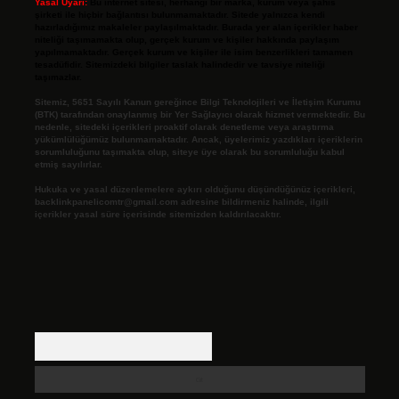
Yasal Uyarı:
Bu internet sitesi, herhangi bir marka, kurum veya şahıs
şirketi ile hiçbir bağlantısı bulunmamaktadır. Sitede yalnızca kendi
hazırladığımız makaleler paylaşılmaktadır. Burada yer alan içerikler haber
niteliği taşımamakta olup, gerçek kurum ve kişiler hakkında paylaşım
yapılmamaktadır. Gerçek kurum ve kişiler ile isim benzerlikleri tamamen
tesadüfidir. Sitemizdeki bilgiler taslak halindedir ve tavsiye niteliği
taşımazlar.
Sitemiz, 5651 Sayılı Kanun gereğince Bilgi Teknolojileri ve İletişim Kurumu
(BTK) tarafından onaylanmış bir Yer Sağlayıcı olarak hizmet vermektedir. Bu
nedenle, sitedeki içerikleri proaktif olarak denetleme veya araştırma
yükümlülüğümüz bulunmamaktadır. Ancak, üyelerimiz yazdıkları içeriklerin
sorumluluğunu taşımakta olup, siteye üye olarak bu sorumluluğu kabul
etmiş sayılırlar.
Hukuka ve yasal düzenlemelere aykırı olduğunu düşündüğünüz içerikleri,
backlinkpanelicomtr@gmail.com
adresine bildirmeniz halinde, ilgili
içerikler yasal süre içerisinde sitemizden kaldırılacaktır.
Arama