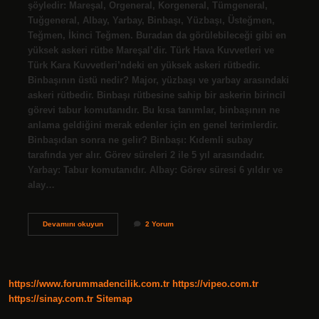
şöyledir: Mareşal, Orgeneral, Korgeneral, Tümgeneral,
Tuğgeneral, Albay, Yarbay, Binbaşı, Yüzbaşı, Üsteğmen,
Teğmen, İkinci Teğmen. Buradan da görülebileceği gibi en
yüksek askeri rütbe Mareşal’dir. Türk Hava Kuvvetleri ve
Türk Kara Kuvvetleri’ndeki en yüksek askeri rütbedir.
Binbaşının üstü nedir? Major, yüzbaşı ve yarbay arasındaki
askeri rütbedir. Binbaşı rütbesine sahip bir askerin birincil
görevi tabur komutanıdır. Bu kısa tanımlar, binbaşının ne
anlama geldiğini merak edenler için en genel terimlerdir.
Binbaşıdan sonra ne gelir? Binbaşı: Kıdemli subay
tarafında yer alır. Görev süreleri 2 ile 5 yıl arasındadır.
Yarbay: Tabur komutanıdır. Albay: Görev süresi 6 yıldır ve
alay…
Albay
Devamını okuyun
2 Yorum
Mı
Üst
Binbaşı
Mı
https://www.forummadencilik.com.tr
https://vipeo.com.tr
https://sinay.com.tr
Sitemap