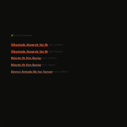
Son yorumlar
Ülkemizde Alageyik Var Mı
için
admin
Ülkemizde Alageyik Var Mı
için
Sinan
Bilardo Ilk Kim Başlar
için
admin
Bilardo Ilk Kim Başlar
için
Uçan
Deveci Armudu Ne Işe Yarıyor
için
admin
ilbet giriş