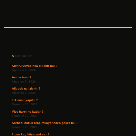
Sidebar
Son Yazılar
Kumru yuvasında bit olur mu ?
Ağustos 6, 2026
Avi ne ismi ?
Ağustos 5, 2026
Ailecek ne izlenir ?
Ağustos 3, 2026
9 4 nasıl yapılır ?
Temmuz 30, 2026
Vize harcı ne kadar ?
Temmuz 29, 2026
Kornası bozuk araç muayeneden geçer mi ?
Temmuz 25, 2026
6 gen kaç köşegeni var ?