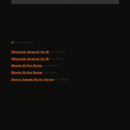
Son yorumlar
Ülkemizde Alageyik Var Mı
için
admin
Ülkemizde Alageyik Var Mı
için
Sinan
Bilardo Ilk Kim Başlar
için
admin
Bilardo Ilk Kim Başlar
için
Uçan
Deveci Armudu Ne Işe Yarıyor
için
admin