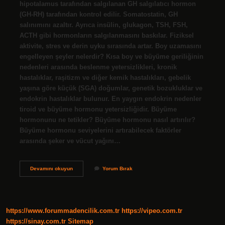
hipotalamus tarafından salgılanan GH salgılatıcı hormon
(GH-RH) tarafından kontrol edilir. Somatostatin, GH
salınımını azaltır. Ayrıca insülin, glukagon, TSH, FSH,
ACTH gibi hormonların salgılanmasını baskılar. Fiziksel
aktivite, stres ve derin uyku sırasında artar. Boy uzamasını
engelleyen şeyler nelerdir? Kısa boy ve büyüme geriliğinin
nedenleri arasında beslenme yetersizlikleri, kronik
hastalıklar, raşitizm ve diğer kemik hastalıkları, gebelik
yaşına göre küçük (SGA) doğumlar, genetik bozukluklar ve
endokrin hastalıklar bulunur. En yaygın endokrin nedenler
tiroid ve büyüme hormonu yetersizliğidir. Büyüme
hormonunu ne tetikler? Büyüme hormonu nasıl artırılır?
Büyüme hormonu seviyelerini artırabilecek faktörler
arasında şeker ve vücut yağını…
Büyüme
Devamını okuyun
Yorum Bırak
Hormonunu
Ne
Engeller
https://www.forummadencilik.com.tr
https://vipeo.com.tr
https://sinay.com.tr
Sitemap