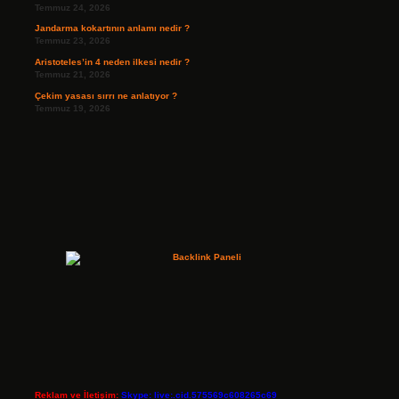
Temmuz 24, 2026
Jandarma kokartının anlamı nedir ?
Temmuz 23, 2026
Aristoteles’in 4 neden ilkesi nedir ?
Temmuz 21, 2026
Çekim yasası sırrı ne anlatıyor ?
Temmuz 19, 2026
Reklam ve İletişim:
Skype: live:.cid.575569c608265c69