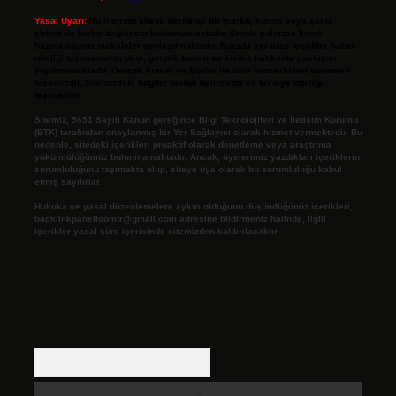
Yasal Uyarı:
Bu internet sitesi, herhangi bir marka, kurum veya şahıs
şirketi ile hiçbir bağlantısı bulunmamaktadır. Sitede yalnızca kendi
hazırladığımız makaleler paylaşılmaktadır. Burada yer alan içerikler haber
niteliği taşımamakta olup, gerçek kurum ve kişiler hakkında paylaşım
yapılmamaktadır. Gerçek kurum ve kişiler ile isim benzerlikleri tamamen
tesadüfidir. Sitemizdeki bilgiler taslak halindedir ve tavsiye niteliği
taşımazlar.
Sitemiz, 5651 Sayılı Kanun gereğince Bilgi Teknolojileri ve İletişim Kurumu
(BTK) tarafından onaylanmış bir Yer Sağlayıcı olarak hizmet vermektedir. Bu
nedenle, sitedeki içerikleri proaktif olarak denetleme veya araştırma
yükümlülüğümüz bulunmamaktadır. Ancak, üyelerimiz yazdıkları içeriklerin
sorumluluğunu taşımakta olup, siteye üye olarak bu sorumluluğu kabul
etmiş sayılırlar.
Hukuka ve yasal düzenlemelere aykırı olduğunu düşündüğünüz içerikleri,
backlinkpanelicomtr@gmail.com
adresine bildirmeniz halinde, ilgili
içerikler yasal süre içerisinde sitemizden kaldırılacaktır.
Arama