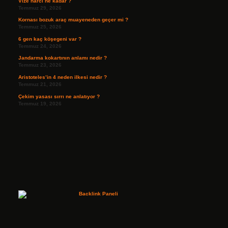
Vize harcı ne kadar ?
Temmuz 29, 2026
Kornası bozuk araç muayeneden geçer mi ?
Temmuz 25, 2026
6 gen kaç köşegeni var ?
Temmuz 24, 2026
Jandarma kokartının anlamı nedir ?
Temmuz 23, 2026
Aristoteles’in 4 neden ilkesi nedir ?
Temmuz 21, 2026
Çekim yasası sırrı ne anlatıyor ?
Temmuz 19, 2026