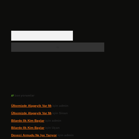
Arama
Son yorumlar
Ülkemizde Alageyik Var Mı
için
admin
Ülkemizde Alageyik Var Mı
için
Sinan
Bilardo Ilk Kim Başlar
için
admin
Bilardo Ilk Kim Başlar
için
Uçan
Deveci Armudu Ne Işe Yarıyor
için
admin