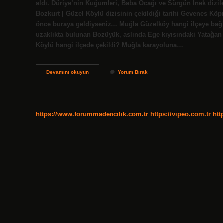
aldı. Düriye’nin Kuğumleri, Baba Ocağı ve Sürgün İnek dizil
Bozkurt | Güzel Köylü dizisinin çekildiği tarihi Gevenes Köp
önce buraya geldiyseniz… Muğla Güzelköy hangi ilçeye bağl
uzaklıkta bulunan Bozüyük, aslında Ege kıyısındaki Yatağan i
Köylü hangi ilçede çekildi? Muğla karayoluna…
Güzel
Devamını okuyun
Yorum Bırak
Köy
Dizisi
Hangi
Köyde
Çekildi
https://www.forummadencilik.com.tr
https://vipeo.com.tr
htt