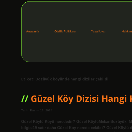
Anasayfa
Gizlilik Politikası
Yasal Uyarı
Hakkım
Etiket:
Bozüyük köyünde hangi diziler çekildi
Güzel Köy Dizisi Hangi 
Tarih: Kasım 13, 2024
Güzel Köylü Köyü nerededir? Güzel KöylüMekanBozüyük, Muğ
bilgisi19 satır daha Güzel Koy nerede çekildi? Güzel Köylü