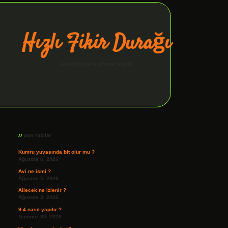
Hızlı Fikir Durağı
Anlık bilgilerle zihnini tazele!
Sidebar
ilbet giriş
Son Yazılar
Kumru yuvasında bit olur mu ?
Ağustos 6, 2026
Avi ne ismi ?
Ağustos 5, 2026
Ailecek ne izlenir ?
Ağustos 3, 2026
9 4 nasıl yapılır ?
Temmuz 30, 2026