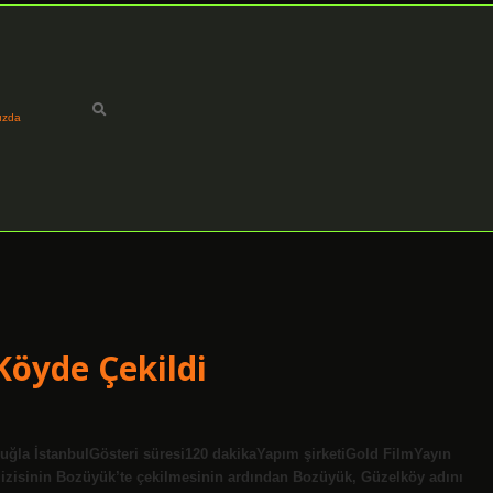
ızda
Köyde Çekildi
la İstanbulGösteri süresi120 dakikaYapım şirketiGold FilmYayın
 dizisinin Bozüyük’te çekilmesinin ardından Bozüyük, Güzelköy adını