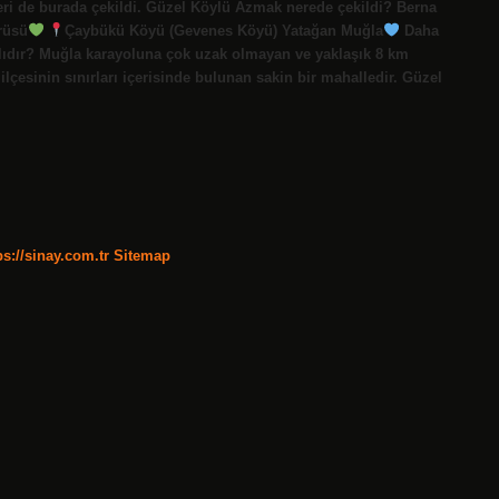
eri de burada çekildi. Güzel Köylü Azmak nerede çekildi? Berna
rüsü
Çaybükü Köyü (Gevenes Köyü) Yatağan Muğla
Daha
ıdır? Muğla karayoluna çok uzak olmayan ve yaklaşık 8 km
lçesinin sınırları içerisinde bulunan sakin bir mahalledir. Güzel
ps://sinay.com.tr
Sitemap