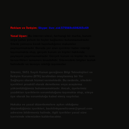
Reklam ve İletişim:
Skype: live:.cid.575569c608265c69
Yasal Uyarı:
Bu internet sitesi, herhangi bir marka, kurum
veya şahıs şirketi ile hiçbir bağlantısı bulunmamaktadır.
Sitede yalnızca kendi hazırladığımız makaleler
paylaşılmaktadır. Burada yer alan içerikler haber niteliği
taşımamakta olup, gerçek kurum ve kişiler hakkında
paylaşım yapılmamaktadır. Gerçek kurum ve kişiler ile isim
benzerlikleri tamamen tesadüfidir. Sitemizdeki bilgiler taslak
halindedir ve tavsiye niteliği taşımazlar.
Sitemiz, 5651 Sayılı Kanun gereğince Bilgi Teknolojileri ve
İletişim Kurumu (BTK) tarafından onaylanmış bir Yer
Sağlayıcı olarak hizmet vermektedir. Bu nedenle, sitedeki
içerikleri proaktif olarak denetleme veya araştırma
yükümlülüğümüz bulunmamaktadır. Ancak, üyelerimiz
yazdıkları içeriklerin sorumluluğunu taşımakta olup, siteye
üye olarak bu sorumluluğu kabul etmiş sayılırlar.
Hukuka ve yasal düzenlemelere aykırı olduğunu
düşündüğünüz içerikleri,
backlinkpanelicomtr@gmail.com
adresine bildirmeniz halinde, ilgili içerikler yasal süre
içerisinde sitemizden kaldırılacaktır.