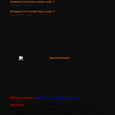
Jandarma kokartının anlamı nedir ?
Temmuz 23, 2026
Aristoteles’in 4 neden ilkesi nedir ?
Temmuz 21, 2026
Reklam ve İletişim:
Skype: live:.cid.575569c608265c69
Yasal Uyarı:
Bu internet sitesi, herhangi bir marka, kurum veya şahıs
şirketi ile hiçbir bağlantısı bulunmamaktadır. Sitede yalnızca kendi
hazırladığımız makaleler paylaşılmaktadır. Burada yer alan içerikler haber