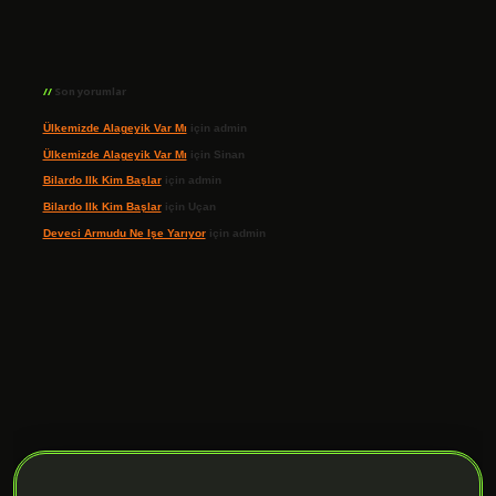
Son yorumlar
Ülkemizde Alageyik Var Mı
için
admin
Ülkemizde Alageyik Var Mı
için
Sinan
Bilardo Ilk Kim Başlar
için
admin
Bilardo Ilk Kim Başlar
için
Uçan
Deveci Armudu Ne Işe Yarıyor
için
admin
ilbet giriş