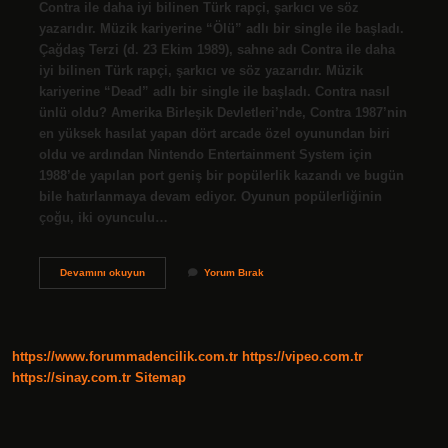
Contra ile daha iyi bilinen Türk rapçi, şarkıcı ve söz
yazarıdır. Müzik kariyerine “Ölü” adlı bir single ile başladı.
Çağdaş Terzi (d. 23 Ekim 1989), sahne adı Contra ile daha
iyi bilinen Türk rapçi, şarkıcı ve söz yazarıdır. Müzik
kariyerine “Dead” adlı bir single ile başladı. Contra nasıl
ünlü oldu? Amerika Birleşik Devletleri’nde, Contra 1987’nin
en yüksek hasılat yapan dört arcade özel oyunundan biri
oldu ve ardından Nintendo Entertainment System için
1988’de yapılan port geniş bir popülerlik kazandı ve bugün
bile hatırlanmaya devam ediyor. Oyunun popülerliğinin
çoğu, iki oyunculu…
Contra
Devamını okuyun
Yorum Bırak
Rapçi
Mi
https://www.forummadencilik.com.tr
https://vipeo.com.tr
https://sinay.com.tr
Sitemap