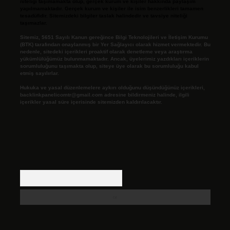
niteliği taşımamakta olup, gerçek kurum ve kişiler hakkında paylaşım
yapılmamaktadır. Gerçek kurum ve kişiler ile isim benzerlikleri tamamen
tesadüfidir. Sitemizdeki bilgiler taslak halindedir ve tavsiye niteliği
taşımazlar.
Sitemiz, 5651 Sayılı Kanun gereğince Bilgi Teknolojileri ve İletişim Kurumu
(BTK) tarafından onaylanmış bir Yer Sağlayıcı olarak hizmet vermektedir. Bu
nedenle, sitedeki içerikleri proaktif olarak denetleme veya araştırma
yükümlülüğümüz bulunmamaktadır. Ancak, üyelerimiz yazdıkları içeriklerin
sorumluluğunu taşımakta olup, siteye üye olarak bu sorumluluğu kabul
etmiş sayılırlar.
Hukuka ve yasal düzenlemelere aykırı olduğunu düşündüğünüz içerikleri,
backlinkpanelicomtr@gmail.com
adresine bildirmeniz halinde, ilgili
içerikler yasal süre içerisinde sitemizden kaldırılacaktır.
Arama