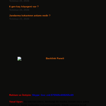
Temmuz 25, 2026
6 gen kaç köşegeni var ?
Temmuz 24, 2026
Jandarma kokartının anlamı nedir ?
Temmuz 23, 2026
Reklam ve İletişim:
Skype: live:.cid.575569c608265c69
Yasal Uyarı:
Bu internet sitesi, herhangi bir marka, kurum veya şahıs
şirketi ile hiçbir bağlantısı bulunmamaktadır. Sitede yalnızca kendi