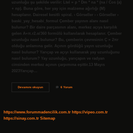
uzunluğu şu şekilde verilir: Ltel = p * Dm * na * (na / Cos (a)
+ np). Buna göre, her yay için malzeme ağırlığı (M)
hesaplanır. Dairesel kesitli spiral. › Görseller › › Görseller ›
baski_yay_hesabi_formul Çember yayının alanı nasıl
bulunur? Bir daire parçasının alanı, merkez açıya karşılık
gelen A=π.r2.α/360 formülü kullanılarak hesaplanır. Çember
uzunluğu nasıl bulunur? Bu, çemberin çevresinin Ç = 2πr
olduğu anlamına gelir. Açının gördüğü yayın uzunluğu
nasıl bulunur? Yarıçap ve açıyı kullanarak yay uzunluğunu
nasıl bulurum? Yay uzunluğu, yarıçapın ve radyan
cinsinden merkez açının çarpımına eşittir.13 Mayıs
2023Yarıçap…
Çemberin
Devamını okuyun
6 Yorum
Yayının
Uzunluğu
Nasıl
Bulunur
https://www.forummadencilik.com.tr
https://vipeo.com.tr
https://sinay.com.tr
Sitemap