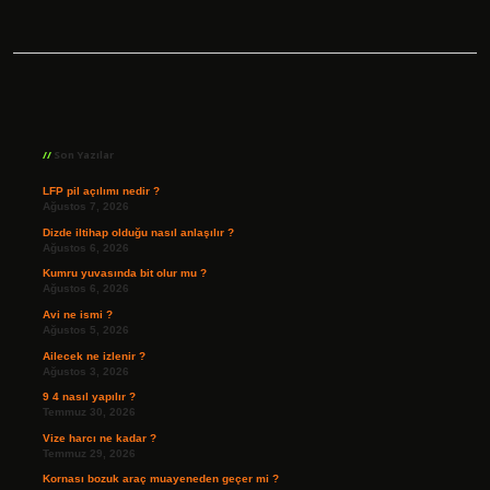
Sidebar
Son Yazılar
LFP pil açılımı nedir ?
Ağustos 7, 2026
Dizde iltihap olduğu nasıl anlaşılır ?
Ağustos 6, 2026
Kumru yuvasında bit olur mu ?
Ağustos 6, 2026
Avi ne ismi ?
Ağustos 5, 2026
Ailecek ne izlenir ?
Ağustos 3, 2026
9 4 nasıl yapılır ?
Temmuz 30, 2026
Vize harcı ne kadar ?
Temmuz 29, 2026
Kornası bozuk araç muayeneden geçer mi ?