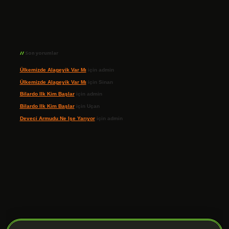
Son yorumlar
Ülkemizde Alageyik Var Mı
için
admin
Ülkemizde Alageyik Var Mı
için
Sinan
Bilardo Ilk Kim Başlar
için
admin
Bilardo Ilk Kim Başlar
için
Uçan
Deveci Armudu Ne Işe Yarıyor
için
admin
t giriş