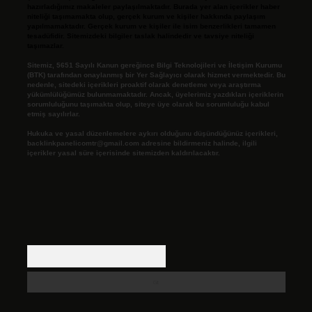
hazırladığımız makaleler paylaşılmaktadır. Burada yer alan içerikler haber
niteliği taşımamakta olup, gerçek kurum ve kişiler hakkında paylaşım
yapılmamaktadır. Gerçek kurum ve kişiler ile isim benzerlikleri tamamen
tesadüfidir. Sitemizdeki bilgiler taslak halindedir ve tavsiye niteliği
taşımazlar.
Sitemiz, 5651 Sayılı Kanun gereğince Bilgi Teknolojileri ve İletişim Kurumu
(BTK) tarafından onaylanmış bir Yer Sağlayıcı olarak hizmet vermektedir. Bu
nedenle, sitedeki içerikleri proaktif olarak denetleme veya araştırma
yükümlülüğümüz bulunmamaktadır. Ancak, üyelerimiz yazdıkları içeriklerin
sorumluluğunu taşımakta olup, siteye üye olarak bu sorumluluğu kabul
etmiş sayılırlar.
Hukuka ve yasal düzenlemelere aykırı olduğunu düşündüğünüz içerikleri,
backlinkpanelicomtr@gmail.com
adresine bildirmeniz halinde, ilgili
içerikler yasal süre içerisinde sitemizden kaldırılacaktır.
Arama