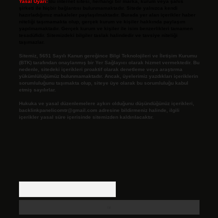
Yasal Uyarı:
Bu internet sitesi, herhangi bir marka, kurum veya şahıs
şirketi ile hiçbir bağlantısı bulunmamaktadır. Sitede yalnızca kendi
hazırladığımız makaleler paylaşılmaktadır. Burada yer alan içerikler haber
niteliği taşımamakta olup, gerçek kurum ve kişiler hakkında paylaşım
yapılmamaktadır. Gerçek kurum ve kişiler ile isim benzerlikleri tamamen
tesadüfidir. Sitemizdeki bilgiler taslak halindedir ve tavsiye niteliği
taşımazlar.
Sitemiz, 5651 Sayılı Kanun gereğince Bilgi Teknolojileri ve İletişim Kurumu
(BTK) tarafından onaylanmış bir Yer Sağlayıcı olarak hizmet vermektedir. Bu
nedenle, sitedeki içerikleri proaktif olarak denetleme veya araştırma
yükümlülüğümüz bulunmamaktadır. Ancak, üyelerimiz yazdıkları içeriklerin
sorumluluğunu taşımakta olup, siteye üye olarak bu sorumluluğu kabul
etmiş sayılırlar.
Hukuka ve yasal düzenlemelere aykırı olduğunu düşündüğünüz içerikleri,
backlinkpanelicomtr@gmail.com
adresine bildirmeniz halinde, ilgili
içerikler yasal süre içerisinde sitemizden kaldırılacaktır.
Arama