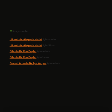
Son yorumlar
Ülkemizde Alageyik Var Mı
için
admin
Ülkemizde Alageyik Var Mı
için
Sinan
Bilardo Ilk Kim Başlar
için
admin
Bilardo Ilk Kim Başlar
için
Uçan
Deveci Armudu Ne Işe Yarıyor
için
admin
ilbet giriş