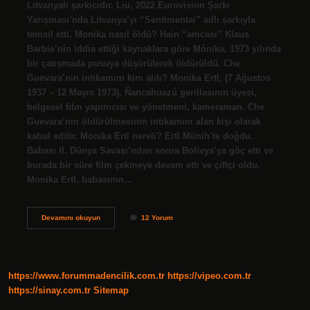
Litvanyalı şarkıcıdır. Liu, 2022 Eurovision Şarkı
Yarışması’nda Litvanya’yı “Sentimentai” adlı şarkıyla
temsil etti. Monika nasıl öldü? Hain “amcası” Klaus
Barbie’nin iddia ettiği kaynaklara göre Mónika, 1973 yılında
bir çatışmada pusuya düşürülerek öldürüldü. Che
Guevara’nın intikamını kim aldı? Monika Ertl, (7 Ağustos
1937 – 12 Mayıs 1973), Ñancahuazú gerillasının üyesi,
belgesel film yapımcısı ve yönetmeni, kameraman. Che
Guevara’nın öldürülmesinin intikamını alan kişi olarak
kabul edilir. Monika Ertl nereli? Ertl Münih’te doğdu.
Babası II. Dünya Savaşı’ndan sonra Bolivya’ya göç etti ve
burada bir süre film çekmeye devam etti ve çiftçi oldu.
Monika Ertl, babasının…
Monika
Devamını okuyun
12 Yorum
Kimdir
https://www.forummadencilik.com.tr
https://vipeo.com.tr
https://sinay.com.tr
Sitemap