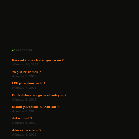
Sidebar
Son Yazılar
Paraşüt kumaş bot su geçirir mi ?
Ağustos 10, 2026
Ya şifa ne demek ?
Ağustos 9, 2026
LFP pil açılımı nedir ?
Ağustos 7, 2026
Dizde iltihap olduğu nasıl anlaşılır ?
Ağustos 6, 2026
Kumru yuvasında bit olur mu ?
Ağustos 6, 2026
Avi ne ismi ?
Ağustos 5, 2026
Ailecek ne izlenir ?
Ağustos 3, 2026