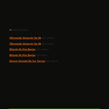
Son yorumlar
Ülkemizde Alageyik Var Mı
için
admin
Ülkemizde Alageyik Var Mı
için
Sinan
Bilardo Ilk Kim Başlar
için
admin
Bilardo Ilk Kim Başlar
için
Uçan
Deveci Armudu Ne Işe Yarıyor
için
admin
ilbet giriş