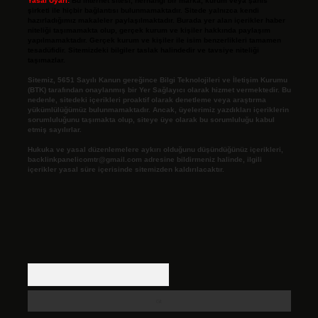
Yasal Uyarı:
Bu internet sitesi, herhangi bir marka, kurum veya şahıs
şirketi ile hiçbir bağlantısı bulunmamaktadır. Sitede yalnızca kendi
hazırladığımız makaleler paylaşılmaktadır. Burada yer alan içerikler haber
niteliği taşımamakta olup, gerçek kurum ve kişiler hakkında paylaşım
yapılmamaktadır. Gerçek kurum ve kişiler ile isim benzerlikleri tamamen
tesadüfidir. Sitemizdeki bilgiler taslak halindedir ve tavsiye niteliği
taşımazlar.
Sitemiz, 5651 Sayılı Kanun gereğince Bilgi Teknolojileri ve İletişim Kurumu
(BTK) tarafından onaylanmış bir Yer Sağlayıcı olarak hizmet vermektedir. Bu
nedenle, sitedeki içerikleri proaktif olarak denetleme veya araştırma
yükümlülüğümüz bulunmamaktadır. Ancak, üyelerimiz yazdıkları içeriklerin
sorumluluğunu taşımakta olup, siteye üye olarak bu sorumluluğu kabul
etmiş sayılırlar.
Hukuka ve yasal düzenlemelere aykırı olduğunu düşündüğünüz içerikleri,
backlinkpanelicomtr@gmail.com
adresine bildirmeniz halinde, ilgili
içerikler yasal süre içerisinde sitemizden kaldırılacaktır.
Arama