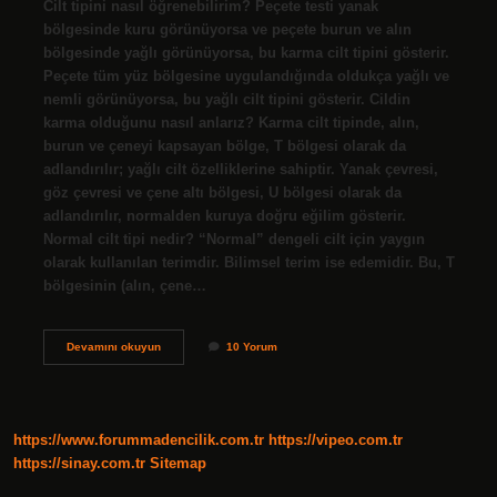
Cilt tipini nasıl öğrenebilirim? Peçete testi yanak
bölgesinde kuru görünüyorsa ve peçete burun ve alın
bölgesinde yağlı görünüyorsa, bu karma cilt tipini gösterir.
Peçete tüm yüz bölgesine uygulandığında oldukça yağlı ve
nemli görünüyorsa, bu yağlı cilt tipini gösterir. Cildin
karma olduğunu nasıl anlarız? Karma cilt tipinde, alın,
burun ve çeneyi kapsayan bölge, T bölgesi olarak da
adlandırılır; yağlı cilt özelliklerine sahiptir. Yanak çevresi,
göz çevresi ve çene altı bölgesi, U bölgesi olarak da
adlandırılır, normalden kuruya doğru eğilim gösterir.
Normal cilt tipi nedir? “Normal” dengeli cilt için yaygın
olarak kullanılan terimdir. Bilimsel terim ise edemidir. Bu, T
bölgesinin (alın, çene…
Hangi
Devamını okuyun
10 Yorum
Cilt
Tipine
Sahip
Olduğumuzu
Nasıl
https://www.forummadencilik.com.tr
https://vipeo.com.tr
Anlarız
https://sinay.com.tr
Sitemap