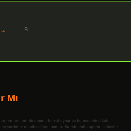
ızda
ır Mı
larının üretiminde önemli bir rol oynar ve bu nedenle erkek
na yardımcı olabileceğine inanılır. Bu mineralin sperm kalitesini