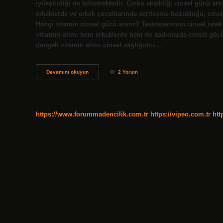
iyileştirdiği de bilinmektedir. Çinko eksikliği cinsel gücü art
erkeklerde ve erkek çocuklarında sertleşme bozukluğu, cinsi
Hangi vitamin cinsel gücü artırır? Testosteronun cinsel istek 
vitamini alımı hem erkeklerde hem de kadınlarda cinsel gücü 
dengeli vitamin alımı cinsel sağlığımız…
Çinko
Devamını okuyun
2 Yorum
Cinsel
Gücü
Artırır
Mı
https://www.forummadencilik.com.tr
https://vipeo.com.tr
htt