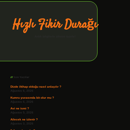
Hızlı Fikir Durağı
Anlık bilgilerle zihnini tazele!
Sidebar
ilbet giriş
Son Yazılar
Dizde iltihap olduğu nasıl anlaşılır ?
Ağustos 6, 2026
Kumru yuvasında bit olur mu ?
Ağustos 6, 2026
Avi ne ismi ?
Ağustos 5, 2026
Ailecek ne izlenir ?
Ağustos 3, 2026