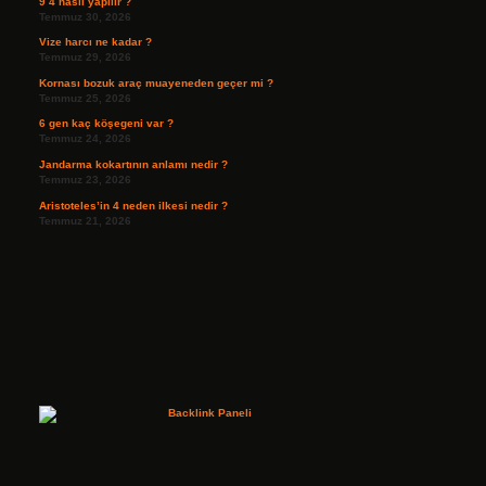
9 4 nasıl yapılır ?
Temmuz 30, 2026
Vize harcı ne kadar ?
Temmuz 29, 2026
Kornası bozuk araç muayeneden geçer mi ?
Temmuz 25, 2026
6 gen kaç köşegeni var ?
Temmuz 24, 2026
Jandarma kokartının anlamı nedir ?
Temmuz 23, 2026
Aristoteles’in 4 neden ilkesi nedir ?
Temmuz 21, 2026