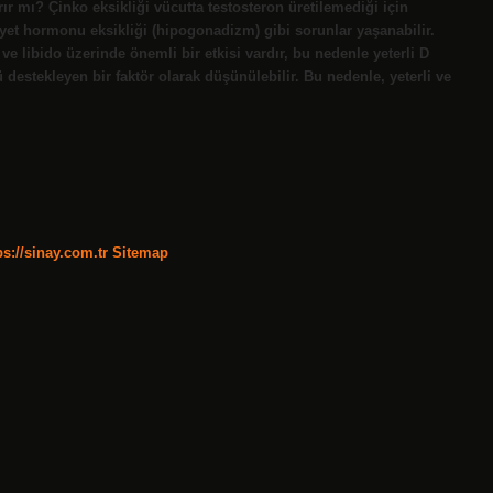
ırır mı? Çinko eksikliği vücutta testosteron üretilemediği için
yet hormonu eksikliği (hipogonadizm) gibi sorunlar yaşanabilir.
ve libido üzerinde önemli bir etkisi vardır, bu nedenle yeterli D
destekleyen bir faktör olarak düşünülebilir. Bu nedenle, yeterli ve
ps://sinay.com.tr
Sitemap