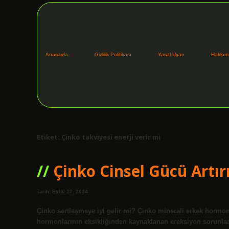
Anasayfa
Gizlilik Politikası
Yasal Uyarı
Hakkım
Etiket:
Çinko takviyesi enerji verir mi
Çinko Cinsel Gücü Artır
Tarih: Eylül 22, 2024
Çinko sertleşmeye iyi gelir mi? Çinko minerali erkek hormon
hormonlarının eksikliğinden kaynaklanan ereksiyon sorunları