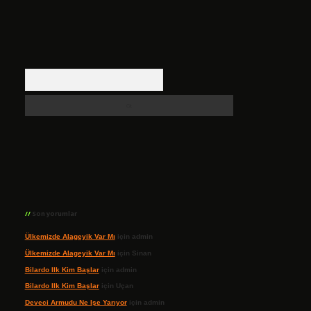
Arama
Son yorumlar
Ülkemizde Alageyik Var Mı
için
admin
Ülkemizde Alageyik Var Mı
için
Sinan
Bilardo Ilk Kim Başlar
için
admin
Bilardo Ilk Kim Başlar
için
Uçan
Deveci Armudu Ne Işe Yarıyor
için
admin