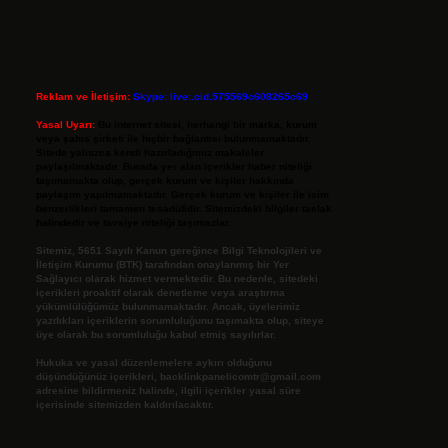
Reklam ve İletişim:
Skype: live:.cid.575569c608265c69
Yasal Uyarı:
Bu internet sitesi, herhangi bir marka, kurum
veya şahıs şirketi ile hiçbir bağlantısı bulunmamaktadır.
Sitede yalnızca kendi hazırladığımız makaleler
paylaşılmaktadır. Burada yer alan içerikler haber niteliği
taşımamakta olup, gerçek kurum ve kişiler hakkında
paylaşım yapılmamaktadır. Gerçek kurum ve kişiler ile isim
benzerlikleri tamamen tesadüfidir. Sitemizdeki bilgiler taslak
halindedir ve tavsiye niteliği taşımazlar.
Sitemiz, 5651 Sayılı Kanun gereğince Bilgi Teknolojileri ve
İletişim Kurumu (BTK) tarafından onaylanmış bir Yer
Sağlayıcı olarak hizmet vermektedir. Bu nedenle, sitedeki
içerikleri proaktif olarak denetleme veya araştırma
yükümlülüğümüz bulunmamaktadır. Ancak, üyelerimiz
yazdıkları içeriklerin sorumluluğunu taşımakta olup, siteye
üye olarak bu sorumluluğu kabul etmiş sayılırlar.
Hukuka ve yasal düzenlemelere aykırı olduğunu
düşündüğünüz içerikleri,
backlinkpanelicomtr@gmail.com
adresine bildirmeniz halinde, ilgili içerikler yasal süre
içerisinde sitemizden kaldırılacaktır.