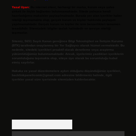
Yasal Uyarı:
Bu internet sitesi, herhangi bir marka, kurum veya şahıs
şirketi ile hiçbir bağlantısı bulunmamaktadır. Sitede yalnızca kendi
hazırladığımız makaleler paylaşılmaktadır. Burada yer alan içerikler haber
niteliği taşımamakta olup, gerçek kurum ve kişiler hakkında paylaşım
yapılmamaktadır. Gerçek kurum ve kişiler ile isim benzerlikleri tamamen
tesadüfidir. Sitemizdeki bilgiler taslak halindedir ve tavsiye niteliği
taşımazlar.
Sitemiz, 5651 Sayılı Kanun gereğince Bilgi Teknolojileri ve İletişim Kurumu
(BTK) tarafından onaylanmış bir Yer Sağlayıcı olarak hizmet vermektedir. Bu
nedenle, sitedeki içerikleri proaktif olarak denetleme veya araştırma
yükümlülüğümüz bulunmamaktadır. Ancak, üyelerimiz yazdıkları içeriklerin
sorumluluğunu taşımakta olup, siteye üye olarak bu sorumluluğu kabul
etmiş sayılırlar.
Hukuka ve yasal düzenlemelere aykırı olduğunu düşündüğünüz içerikleri,
backlinkpanelicomtr@gmail.com
adresine bildirmeniz halinde, ilgili
içerikler yasal süre içerisinde sitemizden kaldırılacaktır.
Arama