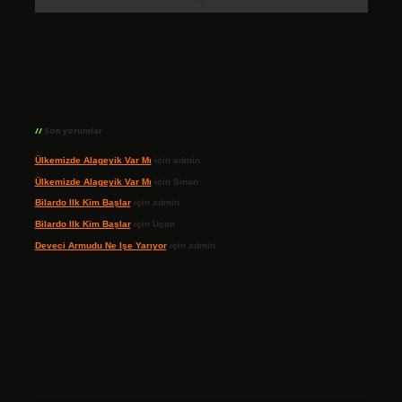
Son yorumlar
Ülkemizde Alageyik Var Mı
için
admin
Ülkemizde Alageyik Var Mı
için
Sinan
Bilardo Ilk Kim Başlar
için
admin
Bilardo Ilk Kim Başlar
için
Uçan
Deveci Armudu Ne Işe Yarıyor
için
admin