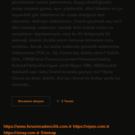
görevlerinizi yerine getirememe, duygu eksikliğinden
dolayı bulanık görme, aşırı şüphecilik, alkol tüketimi ve içe
kapanıklık gibi faktörlerin bir arada olduğunu fark
ederseniz, deliriyor olabilirsiniz. Cinnet geçirmek suç mu?
Akıl hastalığı nedeniyle, işlediği fiilin hukuki anlam ve
sonuçlarını algılayamayan veya bu fiil dolayısıyla fiil
yeteneği önemli ölçüde sınırlı bulunan kimselere ceza
verilmez. Ancak, bu kişiler hakkında güvenlik tedbirlerine
hükmolunur (TCK m. 11). Cinnet kaç dakika sürer? Delilik
(film, 1980)Filmin Fransızca posteriYönetmenStanley
KubrickTürGerilimYapım yılı23 Mayıs 1980, ABDSüre119
dakika10 satır daha Cinnet kuranda geçiyor mu? Buna
Cünun da denir. Delilik, Kur’an-ı Kerim’de birkaç yerde bu
anlamda…
Cinnet
Devamını okuyun
2 Yorum
Geçirmek
Doğru
Mu
https://www.forummadencilik.com.tr
https://vipeo.com.tr
https://sinay.com.tr
Sitemap