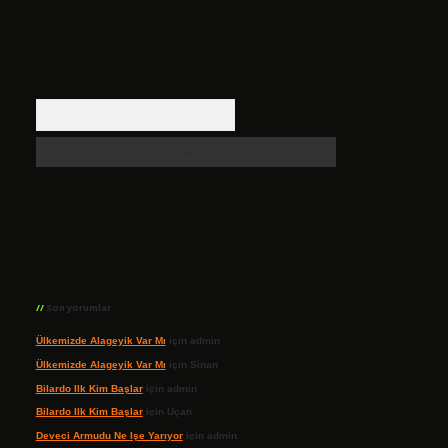
Arama
Son yorumlar
Ülkemizde Alageyik Var Mı
için
admin
Ülkemizde Alageyik Var Mı
için
Sinan
Bilardo Ilk Kim Başlar
için
admin
Bilardo Ilk Kim Başlar
için
Uçan
Deveci Armudu Ne Işe Yarıyor
için
admin