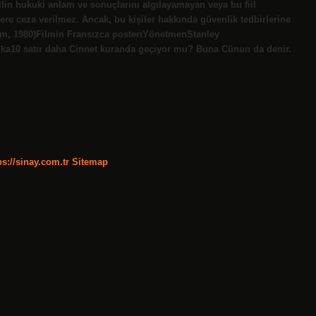
ilin hukuki anlam ve sonuçlarını algılayamayan veya bu fiil
lere ceza verilmez. Ancak, bu kişiler hakkında güvenlik tedbirlerine
ilm, 1980)Filmin Fransızca posteriYönetmenStanley
ka10 satır daha Cinnet kuranda geçiyor mu? Buna Cünun da denir.
ps://sinay.com.tr
Sitemap