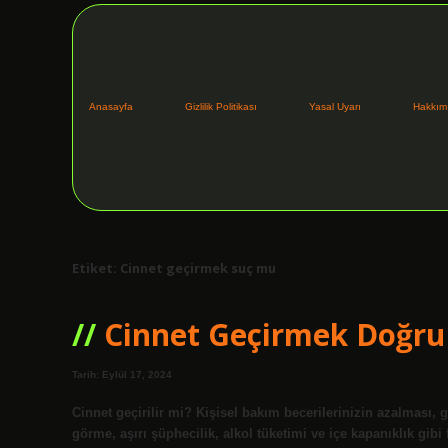
Anasayfa
Gizlilik Politikası
Yasal Uyarı
Hakkım
Etiket:
Cinnet geçirmek suç mu
Cinnet Geçirmek Doğr
Tarih: Eylül 17, 2024
Cinnet geçirilir mi? Kişisel bakım becerilerinizin azalması,
görme, aşırı şüphecilik, alkol tüketimi ve içe kapanıklık gibi 