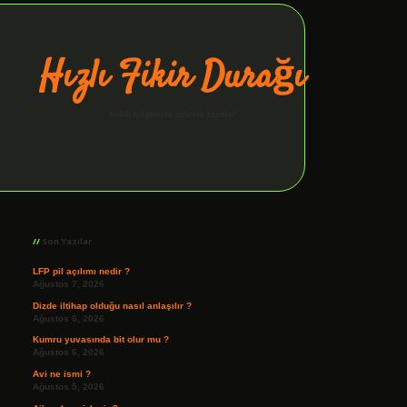
Hızlı Fikir Durağı
Anlık bilgilerle zihnini tazele!
Sidebar
ilbet giriş
Son Yazılar
LFP pil açılımı nedir ?
Ağustos 7, 2026
Dizde iltihap olduğu nasıl anlaşılır ?
Ağustos 6, 2026
Kumru yuvasında bit olur mu ?
Ağustos 6, 2026
Avi ne ismi ?
Ağustos 5, 2026