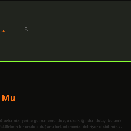
ızda
u Mu
 görevlerinizi yerine getirememe, duygu eksikliğinden dolayı bulanık
faktörlerin bir arada olduğunu fark ederseniz, deliriyor olabilirsiniz.