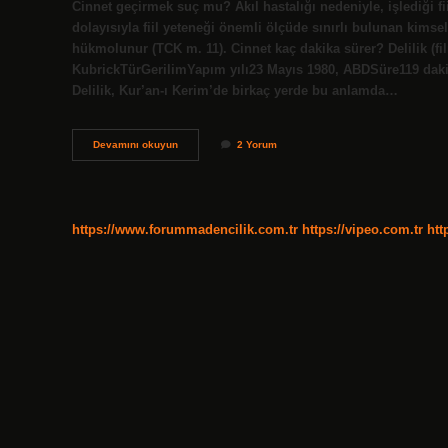
Cinnet geçirmek suç mu? Akıl hastalığı nedeniyle, işlediği fi
dolayısıyla fiil yeteneği önemli ölçüde sınırlı bulunan kimse
hükmolunur (TCK m. 11). Cinnet kaç dakika sürer? Delilik (f
KubrickTürGerilimYapım yılı23 Mayıs 1980, ABDSüre119 daki
Delilik, Kur’an-ı Kerim’de birkaç yerde bu anlamda…
Cinnet
Devamını okuyun
2 Yorum
Geçirmek
Doğru
Mu
https://www.forummadencilik.com.tr
https://vipeo.com.tr
htt