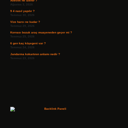
Ailecek ne izlenir ?
Ağustos 3, 2026
9 4 nasıl yapılır ?
Temmuz 30, 2026
Vize harcı ne kadar ?
Temmuz 29, 2026
Kornası bozuk araç muayeneden geçer mi ?
Temmuz 25, 2026
6 gen kaç köşegeni var ?
Temmuz 24, 2026
Jandarma kokartının anlamı nedir ?
Temmuz 23, 2026