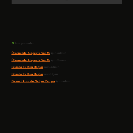
Son yorumlar
Ülkemizde Alageyik Var Mı
için
admin
Ülkemizde Alageyik Var Mı
için
Sinan
Bilardo Ilk Kim Başlar
için
admin
Bilardo Ilk Kim Başlar
için
Uçan
Deveci Armudu Ne Işe Yarıyor
için
admin