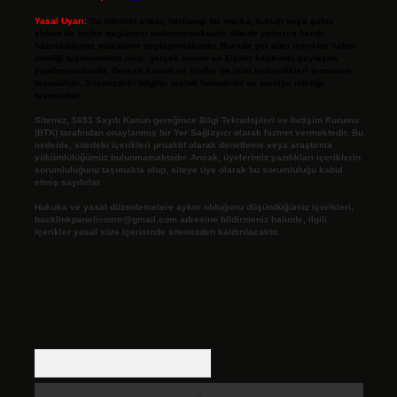
Yasal Uyarı:
Bu internet sitesi, herhangi bir marka, kurum veya şahıs
şirketi ile hiçbir bağlantısı bulunmamaktadır. Sitede yalnızca kendi
hazırladığımız makaleler paylaşılmaktadır. Burada yer alan içerikler haber
niteliği taşımamakta olup, gerçek kurum ve kişiler hakkında paylaşım
yapılmamaktadır. Gerçek kurum ve kişiler ile isim benzerlikleri tamamen
tesadüfidir. Sitemizdeki bilgiler taslak halindedir ve tavsiye niteliği
taşımazlar.
Sitemiz, 5651 Sayılı Kanun gereğince Bilgi Teknolojileri ve İletişim Kurumu
(BTK) tarafından onaylanmış bir Yer Sağlayıcı olarak hizmet vermektedir. Bu
nedenle, sitedeki içerikleri proaktif olarak denetleme veya araştırma
yükümlülüğümüz bulunmamaktadır. Ancak, üyelerimiz yazdıkları içeriklerin
sorumluluğunu taşımakta olup, siteye üye olarak bu sorumluluğu kabul
etmiş sayılırlar.
Hukuka ve yasal düzenlemelere aykırı olduğunu düşündüğünüz içerikleri,
backlinkpanelicomtr@gmail.com
adresine bildirmeniz halinde, ilgili
içerikler yasal süre içerisinde sitemizden kaldırılacaktır.
Arama