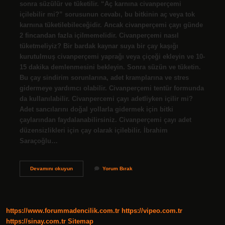
sonra süzülür ve tüketilir. “Aç karnına civanperçemi
içilebilir mi?” sorusunun cevabı, bu bitkinin aç veya tok
karnına tüketilebileceğidir. Ancak civanperçemi çayı günde
2 fincandan fazla içilmemelidir. Civanperçemi nasıl
tüketmeliyiz? Bir bardak kaynar suya bir çay kaşığı
kurutulmuş civanperçemi yaprağı veya çiçeği ekleyin ve 10-
15 dakika demlenmesini bekleyin. Sonra süzün ve tüketin.
Bu çay sindirim sorunlarına, adet kramplarına ve stres
gidermeye yardımcı olabilir. Civanperçemi tentür formunda
da kullanılabilir. Civanpercemi çayı adetliyken içilir mi?
Adet sancılarını doğal yollarla gidermek için bitki
çaylarından faydalanabilirsiniz. Civanperçemi çayı adet
düzensizlikleri için çay olarak içilebilir. İbrahim
Saraçoğlu…
Civanperçemi
Devamını okuyun
Yorum Bırak
Hangi
Saatlerde
Içilmeli
https://www.forummadencilik.com.tr
https://vipeo.com.tr
https://sinay.com.tr
Sitemap