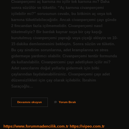
Civanperçemi aç karnına mı içilir tok karnına mı? Daha
sonra süzülür ve tüketilir. “Aç karnına civanperçemi
içilebilir mi?” sorusunun cevabı, bu bitkinin aç veya tok
karnına tüketilebileceğidir. Ancak civanperçemi çayı günde
2 fincandan fazla içilmemelidir. Civanperçemi nasıl
tüketmeliyiz? Bir bardak kaynar suya bir çay kaşığı
kurutulmuş civanperçemi yaprağı veya çiçeği ekleyin ve 10-
15 dakika demlenmesini bekleyin. Sonra süzün ve tüketin.
Bu çay sindirim sorunlarına, adet kramplarına ve stres
gidermeye yardımcı olabilir. Civanperçemi tentür formunda
da kullanılabilir. Civanpercemi çayı adetliyken içilir mi?
Adet sancılarını doğal yollarla gidermek için bitki
çaylarından faydalanabilirsiniz. Civanperçemi çayı adet
düzensizlikleri için çay olarak içilebilir. İbrahim
Saraçoğlu…
Civanperçemi
Devamını okuyun
Yorum Bırak
Hangi
Saatlerde
Içilmeli
https://www.forummadencilik.com.tr
https://vipeo.com.tr