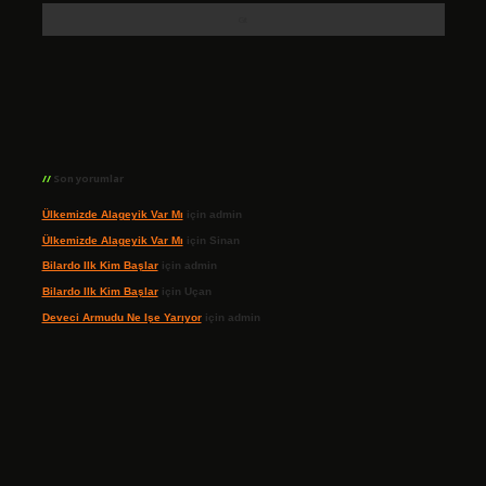
Son yorumlar
Ülkemizde Alageyik Var Mı
için
admin
Ülkemizde Alageyik Var Mı
için
Sinan
Bilardo Ilk Kim Başlar
için
admin
Bilardo Ilk Kim Başlar
için
Uçan
Deveci Armudu Ne Işe Yarıyor
için
admin