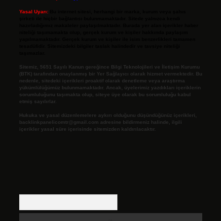
Yasal Uyarı:
Bu internet sitesi, herhangi bir marka, kurum veya şahıs
şirketi ile hiçbir bağlantısı bulunmamaktadır. Sitede yalnızca kendi
hazırladığımız makaleler paylaşılmaktadır. Burada yer alan içerikler haber
niteliği taşımamakta olup, gerçek kurum ve kişiler hakkında paylaşım
yapılmamaktadır. Gerçek kurum ve kişiler ile isim benzerlikleri tamamen
tesadüfidir. Sitemizdeki bilgiler taslak halindedir ve tavsiye niteliği
taşımazlar.
Sitemiz, 5651 Sayılı Kanun gereğince Bilgi Teknolojileri ve İletişim Kurumu
(BTK) tarafından onaylanmış bir Yer Sağlayıcı olarak hizmet vermektedir. Bu
nedenle, sitedeki içerikleri proaktif olarak denetleme veya araştırma
yükümlülüğümüz bulunmamaktadır. Ancak, üyelerimiz yazdıkları içeriklerin
sorumluluğunu taşımakta olup, siteye üye olarak bu sorumluluğu kabul
etmiş sayılırlar.
Hukuka ve yasal düzenlemelere aykırı olduğunu düşündüğünüz içerikleri,
backlinkpanelicomtr@gmail.com
adresine bildirmeniz halinde, ilgili
içerikler yasal süre içerisinde sitemizden kaldırılacaktır.
Arama