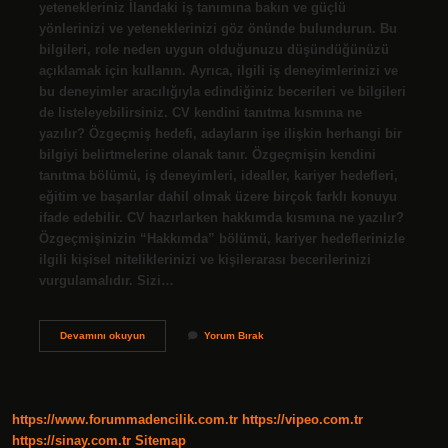
yetenekleriniz İlandaki iş tanımına bakın ve güçlü
yönlerinizi ve yeteneklerinizi göz önünde bulundurun. Bu
bilgileri, role neden uygun olduğunuzu düşündüğünüzü
açıklamak için kullanın. Ayrıca, ilgili iş deneyimlerinizi ve
bu deneyimler aracılığıyla edindiğiniz becerileri ve bilgileri
de listeleyebilirsiniz. CV kendini tanıtma kısmına ne
yazılır? Özgeçmiş hedefi, adayların işe ilişkin herhangi bir
bilgiyi belirtmelerine olanak tanır. Özgeçmişin kendini
tanıtma bölümü, iş deneyimleri, idealler, kariyer hedefleri,
eğitim ve başarılar dahil olmak üzere birçok farklı konuyu
ifade edebilir. CV hazırlarken hakkımda kısmına ne yazılır?
Özgeçmişinizin “Hakkımda” bölümü, kariyer hedeflerinizle
ilgili kişisel niteliklerinizi ve kişilerarası becerilerinizi
vurgulamalıdır. Sizi…
Cv
Devamını okuyun
Yorum Bırak
De
Açıklama
Kısmına
Ne
Yazılmalı
https://www.forummadencilik.com.tr
https://vipeo.com.tr
https://sinay.com.tr
Sitemap