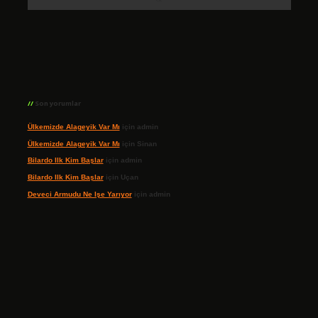
Son yorumlar
Ülkemizde Alageyik Var Mı
için
admin
Ülkemizde Alageyik Var Mı
için
Sinan
Bilardo Ilk Kim Başlar
için
admin
Bilardo Ilk Kim Başlar
için
Uçan
Deveci Armudu Ne Işe Yarıyor
için
admin