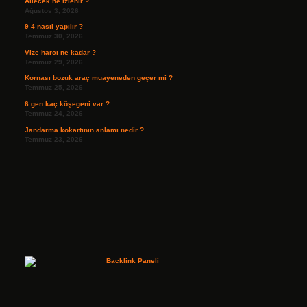
Ailecek ne izlenir ?
Ağustos 3, 2026
9 4 nasıl yapılır ?
Temmuz 30, 2026
Vize harcı ne kadar ?
Temmuz 29, 2026
Kornası bozuk araç muayeneden geçer mi ?
Temmuz 25, 2026
6 gen kaç köşegeni var ?
Temmuz 24, 2026
Jandarma kokartının anlamı nedir ?
Temmuz 23, 2026