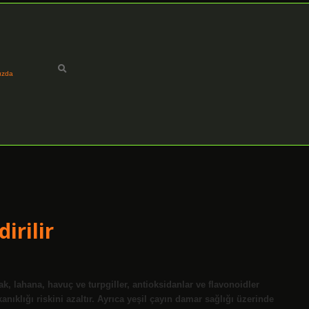
ızda
irilir
ak, lahana, havuç ve turpgiller, antioksidanlar ve flavonoidler
nıklığı riskini azaltır. Ayrıca yeşil çayın damar sağlığı üzerinde