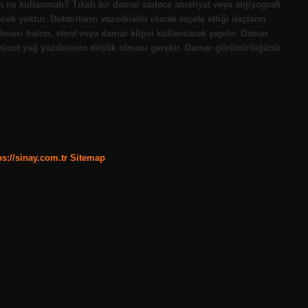
n ne kullanmalı? Tıkalı bir damar sadece ameliyat veya anjiyografi
ecek yoktur. Doktorların vazodilatör olarak reçete ettiği ilaçların
ılması balon, stent veya damar klipsi kullanılarak yapılır. Damar
vücut yağ yüzdesinin düşük olması gerekir. Damar görünürlüğünü
ps://sinay.com.tr
Sitemap