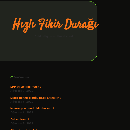
Hızlı Fikir Durağı
Anlık bilgilerle zihnini tazele!
Sidebar
ilbet giriş
Son Yazılar
LFP pil açılımı nedir ?
Ağustos 7, 2026
Dizde iltihap olduğu nasıl anlaşılır ?
Ağustos 6, 2026
Kumru yuvasında bit olur mu ?
Ağustos 6, 2026
Avi ne ismi ?
Ağustos 5, 2026