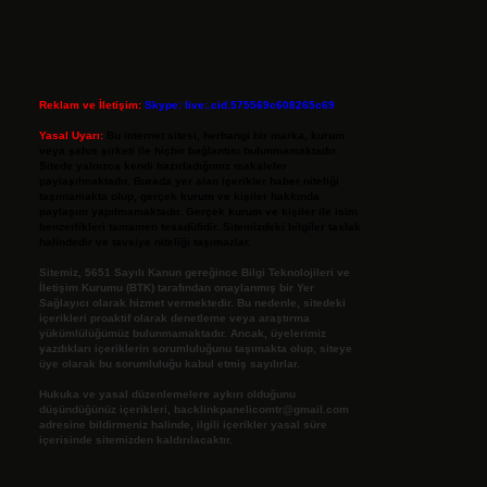
Reklam ve İletişim:
Skype: live:.cid.575569c608265c69
Yasal Uyarı:
Bu internet sitesi, herhangi bir marka, kurum
veya şahıs şirketi ile hiçbir bağlantısı bulunmamaktadır.
Sitede yalnızca kendi hazırladığımız makaleler
paylaşılmaktadır. Burada yer alan içerikler haber niteliği
taşımamakta olup, gerçek kurum ve kişiler hakkında
paylaşım yapılmamaktadır. Gerçek kurum ve kişiler ile isim
benzerlikleri tamamen tesadüfidir. Sitemizdeki bilgiler taslak
halindedir ve tavsiye niteliği taşımazlar.
Sitemiz, 5651 Sayılı Kanun gereğince Bilgi Teknolojileri ve
İletişim Kurumu (BTK) tarafından onaylanmış bir Yer
Sağlayıcı olarak hizmet vermektedir. Bu nedenle, sitedeki
içerikleri proaktif olarak denetleme veya araştırma
yükümlülüğümüz bulunmamaktadır. Ancak, üyelerimiz
yazdıkları içeriklerin sorumluluğunu taşımakta olup, siteye
üye olarak bu sorumluluğu kabul etmiş sayılırlar.
Hukuka ve yasal düzenlemelere aykırı olduğunu
düşündüğünüz içerikleri,
backlinkpanelicomtr@gmail.com
adresine bildirmeniz halinde, ilgili içerikler yasal süre
içerisinde sitemizden kaldırılacaktır.