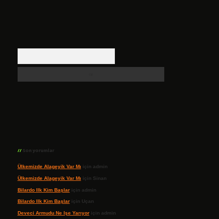
Arama
Son yorumlar
Ülkemizde Alageyik Var Mı
için
admin
Ülkemizde Alageyik Var Mı
için
Sinan
Bilardo Ilk Kim Başlar
için
admin
Bilardo Ilk Kim Başlar
için
Uçan
Deveci Armudu Ne Işe Yarıyor
için
admin