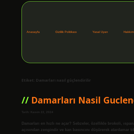
Anasayfa
Gizlilik Politikası
Yasal Uyarı
Hakkım
Etiket:
Damarları nasıl güçlendirilir
Damarları Nasil Guclend
Tarih: Kasım 22, 2024
Damarları en hızlı ne açar? Sebzeler, özellikle brokoli, ıspan
açısından zengindir ve kan basıncını düşürerek atardamar tıka