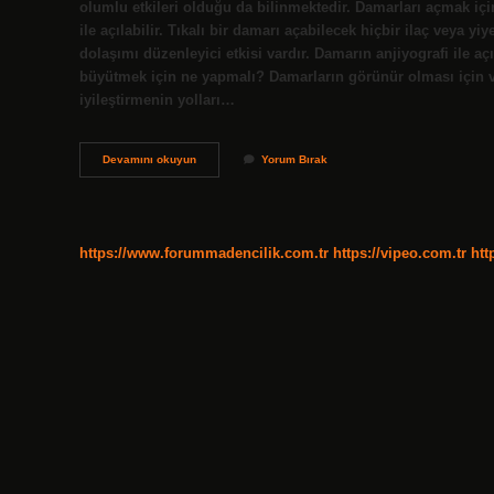
olumlu etkileri olduğu da bilinmektedir. Damarları açmak içi
ile açılabilir. Tıkalı bir damarı açabilecek hiçbir ilaç veya yiy
dolaşımı düzenleyici etkisi vardır. Damarın anjiyografi ile aç
büyütmek için ne yapmalı? Damarların görünür olması için 
iyileştirmenin yolları…
Damarları
Devamını okuyun
Yorum Bırak
Nasil
Guclendirilir
https://www.forummadencilik.com.tr
https://vipeo.com.tr
htt