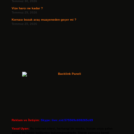
Temmuz 30, 2026
Vize harcı ne kadar ?
Temmuz 29, 2026
Kornası bozuk araç muayeneden geçer mi ?
Temmuz 25, 2026
Reklam ve İletişim:
Skype: live:.cid.575569c608265c69
Yasal Uyarı:
Bu internet sitesi, herhangi bir marka, kurum veya şahıs
şirketi ile hiçbir bağlantısı bulunmamaktadır. Sitede yalnızca kendi