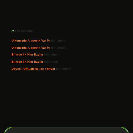
Son yorumlar
Ülkemizde Alageyik Var Mı
için
admin
Ülkemizde Alageyik Var Mı
için
Sinan
Bilardo Ilk Kim Başlar
için
admin
Bilardo Ilk Kim Başlar
için
Uçan
Deveci Armudu Ne Işe Yarıyor
için
admin
ilbet giriş