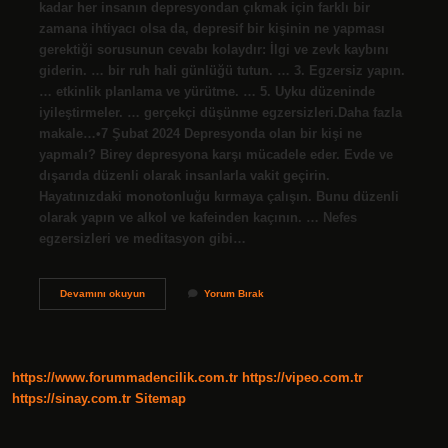
kadar her insanın depresyondan çıkmak için farklı bir
zamana ihtiyacı olsa da, depresif bir kişinin ne yapması
gerektiği sorusunun cevabı kolaydır: İlgi ve zevk kaybını
giderin. … bir ruh hali günlüğü tutun. … 3. Egzersiz yapın.
… etkinlik planlama ve yürütme. … 5. Uyku düzeninde
iyileştirmeler. … gerçekçi düşünme egzersizleri.Daha fazla
makale…•7 Şubat 2024 Depresyonda olan bir kişi ne
yapmalı? Birey depresyona karşı mücadele eder. Evde ve
dışarıda düzenli olarak insanlarla vakit geçirin.
Hayatınızdaki monotonluğu kırmaya çalışın. Bunu düzenli
olarak yapın ve alkol ve kafeinden kaçının. … Nefes
egzersizleri ve meditasyon gibi…
Depresyondan
Devamını okuyun
Yorum Bırak
Çıkmak
Için
Ne
Yapmalı
https://www.forummadencilik.com.tr
https://vipeo.com.tr
https://sinay.com.tr
Sitemap