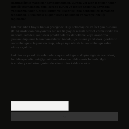
hazırladığımız makaleler paylaşılmaktadır. Burada yer alan içerikler haber
niteliği taşımamakta olup, gerçek kurum ve kişiler hakkında paylaşım
yapılmamaktadır. Gerçek kurum ve kişiler ile isim benzerlikleri tamamen
tesadüfidir. Sitemizdeki bilgiler taslak halindedir ve tavsiye niteliği
taşımazlar.
Sitemiz, 5651 Sayılı Kanun gereğince Bilgi Teknolojileri ve İletişim Kurumu
(BTK) tarafından onaylanmış bir Yer Sağlayıcı olarak hizmet vermektedir. Bu
nedenle, sitedeki içerikleri proaktif olarak denetleme veya araştırma
yükümlülüğümüz bulunmamaktadır. Ancak, üyelerimiz yazdıkları içeriklerin
sorumluluğunu taşımakta olup, siteye üye olarak bu sorumluluğu kabul
etmiş sayılırlar.
Hukuka ve yasal düzenlemelere aykırı olduğunu düşündüğünüz içerikleri,
backlinkpanelicomtr@gmail.com
adresine bildirmeniz halinde, ilgili
içerikler yasal süre içerisinde sitemizden kaldırılacaktır.
Arama