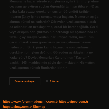
Memura ne kadar sürede soruşturma açılır? Sınır dışı etme
cezasını gerektiren suçları öğrendiği tarihten itibaren (6) ay,
daha fazla cezayı gerektiren suçları öğrendiği tarihten
itibaren (1) ay içinde soruşturmayı başlatır. Memurun açığa
alınma süresi ne kadardır? Görevden uzaklaştırma olarak
da adlandırılan uzaklaştırma, cezai bir karar değildir. Cezai
veya disiplin soruşturmasının herhangi bir aşamasında en
fazla üç ay süreyle verilen idari ihtiyati tedbir, memurun
geçici olarak kamu görevlerini yerine getirememesine
neden olur. Bir kişinin kamu hizmetine son verilmesini
gerektiren bir işlem değildir. Görevden uzaklaştırma ne
kadar süre? Devlet Memurları Kanunu’nun “Kavram”
başlıklı 145. maddesinde şöyle denilmektedir: Hizmetten
uzaklaştırma süresi; Bunlardan birinin…
Görevden
Devamını okuyun
8 Yorum
Uzaklaştırılan
Memur
Kaç
Gün
Içinde
https://www.forummadencilik.com.tr
https://vipeo.com.tr
Soruşturma
Açılır
https://sinay.com.tr
Sitemap