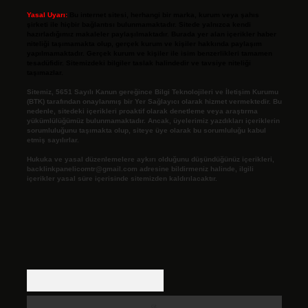
Yasal Uyarı:
Bu internet sitesi, herhangi bir marka, kurum veya şahıs
şirketi ile hiçbir bağlantısı bulunmamaktadır. Sitede yalnızca kendi
hazırladığımız makaleler paylaşılmaktadır. Burada yer alan içerikler haber
niteliği taşımamakta olup, gerçek kurum ve kişiler hakkında paylaşım
yapılmamaktadır. Gerçek kurum ve kişiler ile isim benzerlikleri tamamen
tesadüfidir. Sitemizdeki bilgiler taslak halindedir ve tavsiye niteliği
taşımazlar.
Sitemiz, 5651 Sayılı Kanun gereğince Bilgi Teknolojileri ve İletişim Kurumu
(BTK) tarafından onaylanmış bir Yer Sağlayıcı olarak hizmet vermektedir. Bu
nedenle, sitedeki içerikleri proaktif olarak denetleme veya araştırma
yükümlülüğümüz bulunmamaktadır. Ancak, üyelerimiz yazdıkları içeriklerin
sorumluluğunu taşımakta olup, siteye üye olarak bu sorumluluğu kabul
etmiş sayılırlar.
Hukuka ve yasal düzenlemelere aykırı olduğunu düşündüğünüz içerikleri,
backlinkpanelicomtr@gmail.com
adresine bildirmeniz halinde, ilgili
içerikler yasal süre içerisinde sitemizden kaldırılacaktır.
Arama