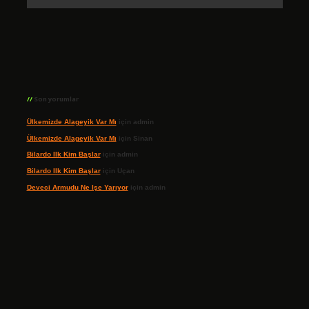
Son yorumlar
Ülkemizde Alageyik Var Mı
için
admin
Ülkemizde Alageyik Var Mı
için
Sinan
Bilardo Ilk Kim Başlar
için
admin
Bilardo Ilk Kim Başlar
için
Uçan
Deveci Armudu Ne Işe Yarıyor
için
admin