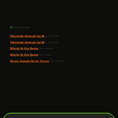
Son yorumlar
Ülkemizde Alageyik Var Mı
için
admin
Ülkemizde Alageyik Var Mı
için
Sinan
Bilardo Ilk Kim Başlar
için
admin
Bilardo Ilk Kim Başlar
için
Uçan
Deveci Armudu Ne Işe Yarıyor
için
admin
ilbet giriş