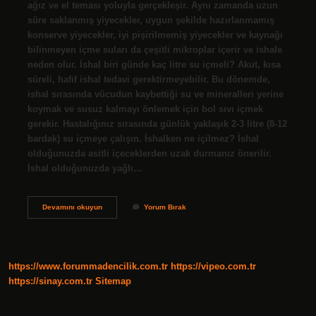
ağız ve el teması yoluyla gerçekleşir. Aynı zamanda uzun
süre saklanmış yiyecekler, uygun şekilde hazırlanmamış
konserve yiyecekler, iyi pişirilmemiş yiyecekler ve kaynağı
bilinmeyen içme suları da çeşitli mikroplar içerir ve ishale
neden olur. İshal biri günde kaç litre su içmeli? Akut, kısa
süreli, hafif ishal tedavi gerektirmeyebilir. Bu dönemde,
ishal sırasında vücudun kaybettiği su ve mineralleri yerine
koymak ve susuz kalmayı önlemek için bol sıvı içmek
gerekir. Hastalığınız sırasında günlük yaklaşık 2-3 litre (8-12
bardak) su içmeye çalışın. İshalken ne içilmez? İshal
olduğunuzda asitli içeceklerden uzak durmanız önerilir.
İshal olduğunuzda yağlı…
Su
Devamını okuyun
Yorum Bırak
Ishali
Artırır
Mı
https://www.forummadencilik.com.tr
https://vipeo.com.tr
https://sinay.com.tr
Sitemap