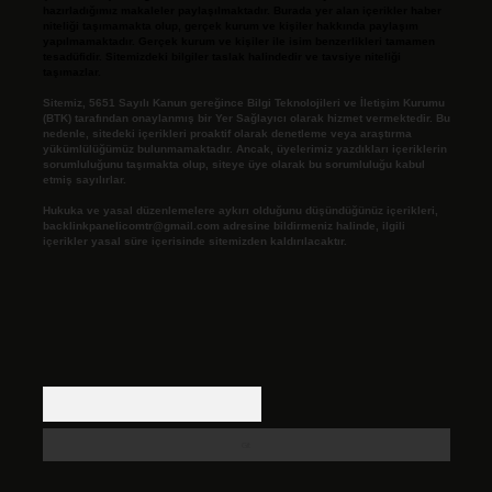
hazırladığımız makaleler paylaşılmaktadır. Burada yer alan içerikler haber
niteliği taşımamakta olup, gerçek kurum ve kişiler hakkında paylaşım
yapılmamaktadır. Gerçek kurum ve kişiler ile isim benzerlikleri tamamen
tesadüfidir. Sitemizdeki bilgiler taslak halindedir ve tavsiye niteliği
taşımazlar.
Sitemiz, 5651 Sayılı Kanun gereğince Bilgi Teknolojileri ve İletişim Kurumu
(BTK) tarafından onaylanmış bir Yer Sağlayıcı olarak hizmet vermektedir. Bu
nedenle, sitedeki içerikleri proaktif olarak denetleme veya araştırma
yükümlülüğümüz bulunmamaktadır. Ancak, üyelerimiz yazdıkları içeriklerin
sorumluluğunu taşımakta olup, siteye üye olarak bu sorumluluğu kabul
etmiş sayılırlar.
Hukuka ve yasal düzenlemelere aykırı olduğunu düşündüğünüz içerikleri,
backlinkpanelicomtr@gmail.com
adresine bildirmeniz halinde, ilgili
içerikler yasal süre içerisinde sitemizden kaldırılacaktır.
Arama