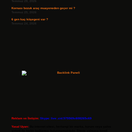
Temmuz 29, 2026
Kornası bozuk araç muayeneden geçer mi ?
Temmuz 25, 2026
6 gen kaç köşegeni var ?
Temmuz 24, 2026
Reklam ve İletişim:
Skype: live:.cid.575569c608265c69
Yasal Uyarı:
Bu internet sitesi, herhangi bir marka, kurum veya şahıs
şirketi ile hiçbir bağlantısı bulunmamaktadır. Sitede yalnızca kendi