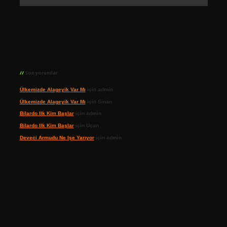
Son yorumlar
Ülkemizde Alageyik Var Mı
için
admin
Ülkemizde Alageyik Var Mı
için
Sinan
Bilardo Ilk Kim Başlar
için
admin
Bilardo Ilk Kim Başlar
için
Uçan
Deveci Armudu Ne Işe Yarıyor
için
admin