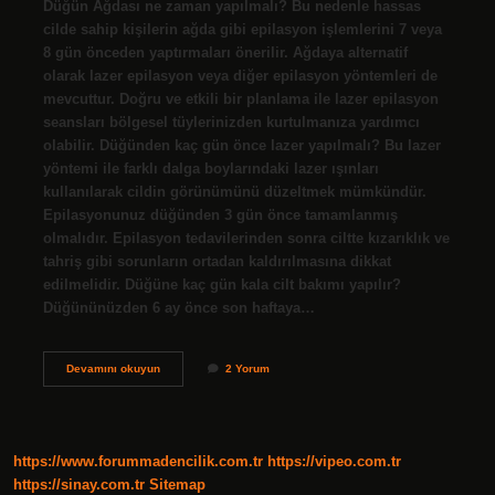
Düğün Ağdası ne zaman yapılmalı? Bu nedenle hassas
cilde sahip kişilerin ağda gibi epilasyon işlemlerini 7 veya
8 gün önceden yaptırmaları önerilir. Ağdaya alternatif
olarak lazer epilasyon veya diğer epilasyon yöntemleri de
mevcuttur. Doğru ve etkili bir planlama ile lazer epilasyon
seansları bölgesel tüylerinizden kurtulmanıza yardımcı
olabilir. Düğünden kaç gün önce lazer yapılmalı? Bu lazer
yöntemi ile farklı dalga boylarındaki lazer ışınları
kullanılarak cildin görünümünü düzeltmek mümkündür.
Epilasyonunuz düğünden 3 gün önce tamamlanmış
olmalıdır. Epilasyon tedavilerinden sonra ciltte kızarıklık ve
tahriş gibi sorunların ortadan kaldırılmasına dikkat
edilmelidir. Düğüne kaç gün kala cilt bakımı yapılır?
Düğününüzden 6 ay önce son haftaya…
Düğün
Devamını okuyun
2 Yorum
Için
Ne
Kadar
Süre
Önce
https://www.forummadencilik.com.tr
https://vipeo.com.tr
Ağda
Yapılmalı
https://sinay.com.tr
Sitemap