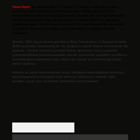
Yasal Uyarı:
Bu internet sitesi, herhangi bir marka, kurum veya şahıs
şirketi ile hiçbir bağlantısı bulunmamaktadır. Sitede yalnızca kendi
hazırladığımız makaleler paylaşılmaktadır. Burada yer alan içerikler haber
niteliği taşımamakta olup, gerçek kurum ve kişiler hakkında paylaşım
yapılmamaktadır. Gerçek kurum ve kişiler ile isim benzerlikleri tamamen
tesadüfidir. Sitemizdeki bilgiler taslak halindedir ve tavsiye niteliği
taşımazlar.
Sitemiz, 5651 Sayılı Kanun gereğince Bilgi Teknolojileri ve İletişim Kurumu
(BTK) tarafından onaylanmış bir Yer Sağlayıcı olarak hizmet vermektedir. Bu
nedenle, sitedeki içerikleri proaktif olarak denetleme veya araştırma
yükümlülüğümüz bulunmamaktadır. Ancak, üyelerimiz yazdıkları içeriklerin
sorumluluğunu taşımakta olup, siteye üye olarak bu sorumluluğu kabul
etmiş sayılırlar.
Hukuka ve yasal düzenlemelere aykırı olduğunu düşündüğünüz içerikleri,
backlinkpanelicomtr@gmail.com
adresine bildirmeniz halinde, ilgili
içerikler yasal süre içerisinde sitemizden kaldırılacaktır.
Arama