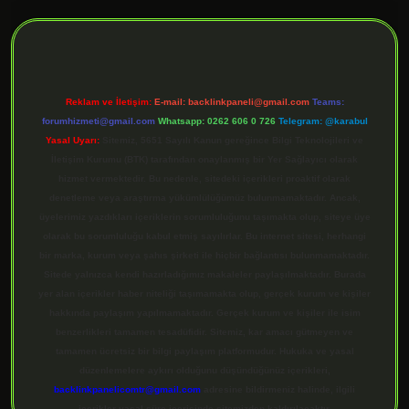
ilbet giriş
Reklam ve İletişim:
E-mail:
backlinkpaneli@gmail.com
Teams:
forumhizmeti@gmail.com
Whatsapp: 0262 606 0 726
Telegram: @karabul
Yasal Uyarı:
Sitemiz, 5651 Sayılı Kanun gereğince Bilgi Teknolojileri ve
İletişim Kurumu (BTK) tarafından onaylanmış bir Yer Sağlayıcı olarak
hizmet vermektedir. Bu nedenle, sitedeki içerikleri proaktif olarak
denetleme veya araştırma yükümlülüğümüz bulunmamaktadır. Ancak,
üyelerimiz yazdıkları içeriklerin sorumluluğunu taşımakta olup, siteye üye
olarak bu sorumluluğu kabul etmiş sayılırlar. Bu internet sitesi, herhangi
bir marka, kurum veya şahıs şirketi ile hiçbir bağlantısı bulunmamaktadır.
Sitede yalnızca kendi hazırladığımız makaleler paylaşılmaktadır. Burada
yer alan içerikler haber niteliği taşımamakta olup, gerçek kurum ve kişiler
hakkında paylaşım yapılmamaktadır. Gerçek kurum ve kişiler ile isim
benzerlikleri tamamen tesadüfidir. Sitemiz, kar amacı gütmeyen ve
tamamen ücretsiz bir bilgi paylaşım platformudur. Hukuka ve yasal
düzenlemelere aykırı olduğunu düşündüğünüz içerikleri,
backlinkpanelicomtr@gmail.com
adresine bildirmeniz halinde, ilgili
içerikler yasal süre içerisinde sitemizden kaldırılacaktır.