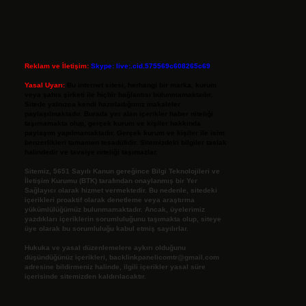
Reklam ve İletişim:
Skype: live:.cid.575569c608265c69
Yasal Uyarı:
Bu internet sitesi, herhangi bir marka, kurum
veya şahıs şirketi ile hiçbir bağlantısı bulunmamaktadır.
Sitede yalnızca kendi hazırladığımız makaleler
paylaşılmaktadır. Burada yer alan içerikler haber niteliği
taşımamakta olup, gerçek kurum ve kişiler hakkında
paylaşım yapılmamaktadır. Gerçek kurum ve kişiler ile isim
benzerlikleri tamamen tesadüfidir. Sitemizdeki bilgiler taslak
halindedir ve tavsiye niteliği taşımazlar.
Sitemiz, 5651 Sayılı Kanun gereğince Bilgi Teknolojileri ve
İletişim Kurumu (BTK) tarafından onaylanmış bir Yer
Sağlayıcı olarak hizmet vermektedir. Bu nedenle, sitedeki
içerikleri proaktif olarak denetleme veya araştırma
yükümlülüğümüz bulunmamaktadır. Ancak, üyelerimiz
yazdıkları içeriklerin sorumluluğunu taşımakta olup, siteye
üye olarak bu sorumluluğu kabul etmiş sayılırlar.
Hukuka ve yasal düzenlemelere aykırı olduğunu
düşündüğünüz içerikleri,
backlinkpanelicomtr@gmail.com
adresine bildirmeniz halinde, ilgili içerikler yasal süre
içerisinde sitemizden kaldırılacaktır.