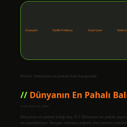
Anasayfa
Gizlilik Politikası
Yasal Uyarı
Hakkım
Etiket:
Dünyanın en pahalı balı hangisidir
Dünyanın En Pahalı Balı
Tarih: Eylül 22, 2024
Dünyanın en pahalı balığı kaç TL? Dünyanın en pahalı yiyeceğ
da yapılabiliyor. Havyarı oldukça değerli olan mersin balıklar