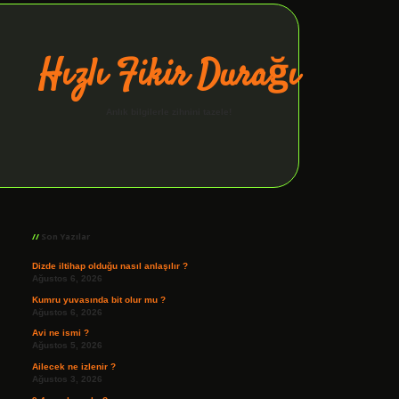
Hızlı Fikir Durağı
Anlık bilgilerle zihnini tazele!
Sidebar
ilbet giriş
Son Yazılar
Dizde iltihap olduğu nasıl anlaşılır ?
Ağustos 6, 2026
Kumru yuvasında bit olur mu ?
Ağustos 6, 2026
Avi ne ismi ?
Ağustos 5, 2026
Ailecek ne izlenir ?
Ağustos 3, 2026