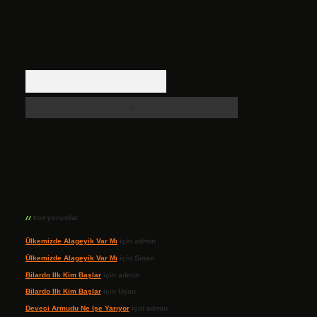
Arama
Son yorumlar
Ülkemizde Alageyik Var Mı
için
admin
Ülkemizde Alageyik Var Mı
için
Sinan
Bilardo Ilk Kim Başlar
için
admin
Bilardo Ilk Kim Başlar
için
Uçan
Deveci Armudu Ne Işe Yarıyor
için
admin