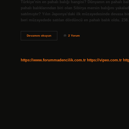
Türkiye’nin en pahalı balığı hangisi? Dünyanın en pahalı bal
pahalı balıklarından biri olan Sibirya mersin balığını yakal
satılmıştır? Yılın Japonya’daki ilk müzayedesinde devasa bir 
beri müzayedede satılan dördüncü en pahalı balık oldu. 23
Dünyanın
Devamını okuyun
2 Yorum
En
Pahalı
Balığı
Kaç
Lira
https://www.forummadencilik.com.tr
https://vipeo.com.tr
htt