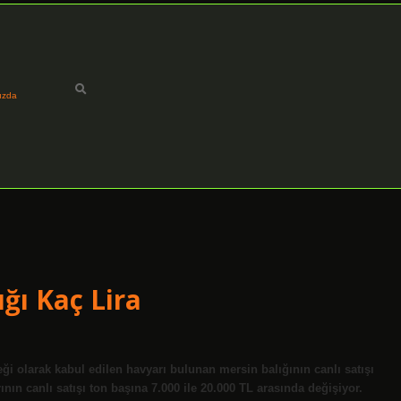
ızda
ğı Kaç Lira
i olarak kabul edilen havyarı bulunan mersin balığının canlı satışı
ının canlı satışı ton başına 7.000 ile 20.000 TL arasında değişiyor.