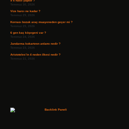
9 4 nasıl yapılır ?
Temmuz 30, 2026
Vize harcı ne kadar ?
Temmuz 29, 2026
Kornası bozuk araç muayeneden geçer mi ?
Temmuz 25, 2026
6 gen kaç köşegeni var ?
Temmuz 24, 2026
Jandarma kokartının anlamı nedir ?
Temmuz 23, 2026
Aristoteles’in 4 neden ilkesi nedir ?
Temmuz 21, 2026