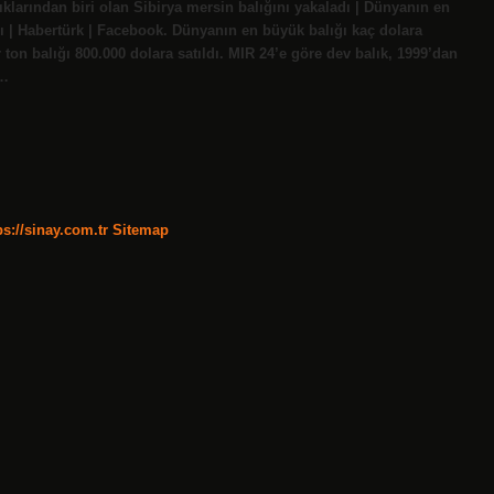
ıklarından biri olan Sibirya mersin balığını yakaladı | Dünyanın en
adı | Habertürk | Facebook. Dünyanın en büyük balığı kaç dolara
ton balığı 800.000 dolara satıldı. MIR 24’e göre dev balık, 1999’dan
8…
ps://sinay.com.tr
Sitemap