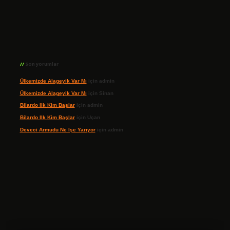
Son yorumlar
Ülkemizde Alageyik Var Mı
için
admin
Ülkemizde Alageyik Var Mı
için
Sinan
Bilardo Ilk Kim Başlar
için
admin
Bilardo Ilk Kim Başlar
için
Uçan
Deveci Armudu Ne Işe Yarıyor
için
admin
ilbet giriş