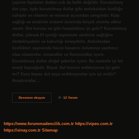
çayının faydaları duttan çok da farklı değildir. Kurutulmuş
dut çayı, tıpkı kurutulmuş dutlar gibi antioksidan özelliğe
sahiptir ve vitamin ve mineral açısından zengindir. Kalp
sağlığı ve sindirim sistemi üzerinde birçok olumlu etkisi
vardır. Dut kurusu ne gibi hastalıklara iyi gelir? Kurutulmuş
dutlar, yüksek lif içeriği sayesinde sindirim sağlığını
destekleyebilir ve kabızlığı önleyebilir. Antioksidan
özellikleri sayesinde hücre hasarını önlemeye yardımcı
olan vitaminler, mineraller ve flavonoidler içerir.
Kurutulmuş dutlar doğal şekerler içerir. Bu nedenle iyi bir
enerji kaynağıdır. Beyaz dut kurusu enfeksiyona iyi gelir
mi? Kuru beyaz dut suyu enfeksiyonlar için iyi midir?
Araştırmalar,…
Kuru
Devamını okuyun
12 Yorum
Dut
Hangi
Hastalıklara
Iyi
Gelir
https://www.forummadencilik.com.tr
https://vipeo.com.tr
https://sinay.com.tr
Sitemap