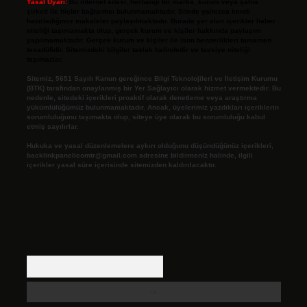
Yasal Uyarı:
Bu internet sitesi, herhangi bir marka, kurum veya şahıs
şirketi ile hiçbir bağlantısı bulunmamaktadır. Sitede yalnızca kendi
hazırladığımız makaleler paylaşılmaktadır. Burada yer alan içerikler haber
niteliği taşımamakta olup, gerçek kurum ve kişiler hakkında paylaşım
yapılmamaktadır. Gerçek kurum ve kişiler ile isim benzerlikleri tamamen
tesadüfidir. Sitemizdeki bilgiler taslak halindedir ve tavsiye niteliği
taşımazlar.
Sitemiz, 5651 Sayılı Kanun gereğince Bilgi Teknolojileri ve İletişim Kurumu
(BTK) tarafından onaylanmış bir Yer Sağlayıcı olarak hizmet vermektedir. Bu
nedenle, sitedeki içerikleri proaktif olarak denetleme veya araştırma
yükümlülüğümüz bulunmamaktadır. Ancak, üyelerimiz yazdıkları içeriklerin
sorumluluğunu taşımakta olup, siteye üye olarak bu sorumluluğu kabul
etmiş sayılırlar.
Hukuka ve yasal düzenlemelere aykırı olduğunu düşündüğünüz içerikleri,
backlinkpanelicomtr@gmail.com
adresine bildirmeniz halinde, ilgili
içerikler yasal süre içerisinde sitemizden kaldırılacaktır.
Arama