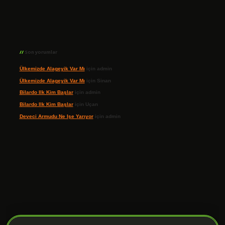
Son yorumlar
Ülkemizde Alageyik Var Mı
için
admin
Ülkemizde Alageyik Var Mı
için
Sinan
Bilardo Ilk Kim Başlar
için
admin
Bilardo Ilk Kim Başlar
için
Uçan
Deveci Armudu Ne Işe Yarıyor
için
admin
ilbet giriş