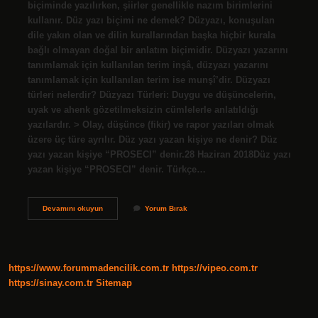
biçiminde yazılırken, şiirler genellikle nazım birimlerini
kullanır. Düz yazı biçimi ne demek? Düzyazı, konuşulan
dile yakın olan ve dilin kurallarından başka hiçbir kurala
bağlı olmayan doğal bir anlatım biçimidir. Düzyazı yazarını
tanımlamak için kullanılan terim inşâ, düzyazı yazarını
tanımlamak için kullanılan terim ise munşî’dir. Düzyazı
türleri nelerdir? Düzyazı Türleri: Duygu ve düşüncelerin,
uyak ve ahenk gözetilmeksizin cümlelerle anlatıldığı
yazılardır. > Olay, düşünce (fikir) ve rapor yazıları olmak
üzere üç türe ayrılır. Düz yazı yazan kişiye ne denir? Düz
yazı yazan kişiye “PROSECI” denir.28 Haziran 2018Düz yazı
yazan kişiye “PROSECI” denir. Türkçe…
Türkçede
Devamını okuyun
Yorum Bırak
Düz
Yazı
Ne
Demek
https://www.forummadencilik.com.tr
https://vipeo.com.tr
https://sinay.com.tr
Sitemap