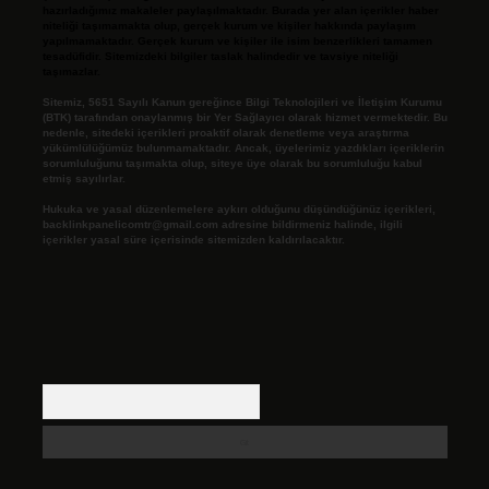
hazırladığımız makaleler paylaşılmaktadır. Burada yer alan içerikler haber
niteliği taşımamakta olup, gerçek kurum ve kişiler hakkında paylaşım
yapılmamaktadır. Gerçek kurum ve kişiler ile isim benzerlikleri tamamen
tesadüfidir. Sitemizdeki bilgiler taslak halindedir ve tavsiye niteliği
taşımazlar.
Sitemiz, 5651 Sayılı Kanun gereğince Bilgi Teknolojileri ve İletişim Kurumu
(BTK) tarafından onaylanmış bir Yer Sağlayıcı olarak hizmet vermektedir. Bu
nedenle, sitedeki içerikleri proaktif olarak denetleme veya araştırma
yükümlülüğümüz bulunmamaktadır. Ancak, üyelerimiz yazdıkları içeriklerin
sorumluluğunu taşımakta olup, siteye üye olarak bu sorumluluğu kabul
etmiş sayılırlar.
Hukuka ve yasal düzenlemelere aykırı olduğunu düşündüğünüz içerikleri,
backlinkpanelicomtr@gmail.com
adresine bildirmeniz halinde, ilgili
içerikler yasal süre içerisinde sitemizden kaldırılacaktır.
Arama