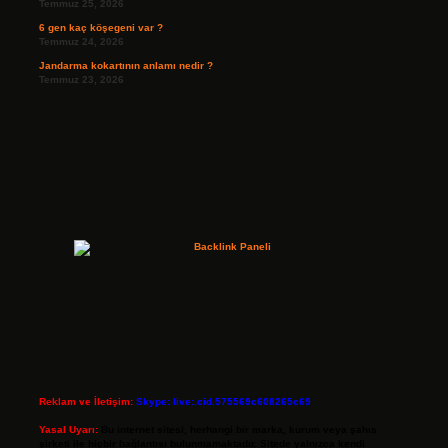
Temmuz 25, 2026
6 gen kaç köşegeni var ?
Temmuz 24, 2026
Jandarma kokartının anlamı nedir ?
Temmuz 23, 2026
Reklam ve İletişim:
Skype: live:.cid.575569c608265c69
Yasal Uyarı:
Bu internet sitesi, herhangi bir marka, kurum veya şahıs
şirketi ile hiçbir bağlantısı bulunmamaktadır. Sitede yalnızca kendi