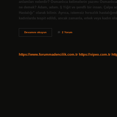
anlamları nelerdir? Osmanlıca kelimelerin yazımı Osmanlıc
ne demek? Adam, adam. § Yiğit ve şerefli bir insan. Çalpa 
Hastalığı” olarak bilinir. Ayrıca, istemsiz hırsızlık hastalığ
kadınlarda tespit edildi, ancak zamanla, erkek veya kadın 
Osmanlıca
Devamını okuyun
2 Yorum
Yakışıklı
Adam
Ne
Demek
https://www.forummadencilik.com.tr
https://vipeo.com.tr
htt