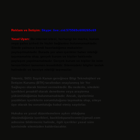
Reklam ve İletişim:
Skype: live:.cid.575569c608265c69
Yasal Uyarı:
Bu internet sitesi, herhangi bir marka, kurum
veya şahıs şirketi ile hiçbir bağlantısı bulunmamaktadır.
Sitede yalnızca kendi hazırladığımız makaleler
paylaşılmaktadır. Burada yer alan içerikler haber niteliği
taşımamakta olup, gerçek kurum ve kişiler hakkında
paylaşım yapılmamaktadır. Gerçek kurum ve kişiler ile isim
benzerlikleri tamamen tesadüfidir. Sitemizdeki bilgiler taslak
halindedir ve tavsiye niteliği taşımazlar.
Sitemiz, 5651 Sayılı Kanun gereğince Bilgi Teknolojileri ve
İletişim Kurumu (BTK) tarafından onaylanmış bir Yer
Sağlayıcı olarak hizmet vermektedir. Bu nedenle, sitedeki
içerikleri proaktif olarak denetleme veya araştırma
yükümlülüğümüz bulunmamaktadır. Ancak, üyelerimiz
yazdıkları içeriklerin sorumluluğunu taşımakta olup, siteye
üye olarak bu sorumluluğu kabul etmiş sayılırlar.
Hukuka ve yasal düzenlemelere aykırı olduğunu
düşündüğünüz içerikleri,
backlinkpanelicomtr@gmail.com
adresine bildirmeniz halinde, ilgili içerikler yasal süre
içerisinde sitemizden kaldırılacaktır.