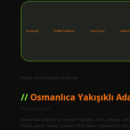
Anasayfa
Gizlilik Politikası
Yasal Uyarı
Hakkım
Etiket:
Efendi adam ne demek
Osmanlıca Yakışıklı 
Tarih: Eylül 27, 2024
Osmanlıda yakışıklı ne demek? Yakışıklı: Zarif, zibende, zi
Küçük, güçlü, tıknaz, şişman. Tıbbi tabirle Tegashi (LO, 81