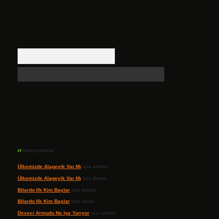
Arama
Son yorumlar
Ülkemizde Alageyik Var Mı
için
admin
Ülkemizde Alageyik Var Mı
için
Sinan
Bilardo Ilk Kim Başlar
için
admin
Bilardo Ilk Kim Başlar
için
Uçan
Deveci Armudu Ne Işe Yarıyor
için
admin