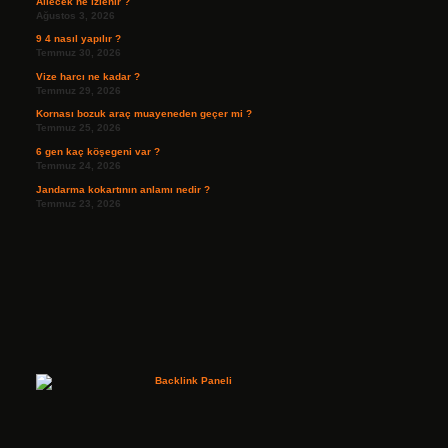
Ailecek ne izlenir ?
Ağustos 3, 2026
9 4 nasıl yapılır ?
Temmuz 30, 2026
Vize harcı ne kadar ?
Temmuz 29, 2026
Kornası bozuk araç muayeneden geçer mi ?
Temmuz 25, 2026
6 gen kaç köşegeni var ?
Temmuz 24, 2026
Jandarma kokartının anlamı nedir ?
Temmuz 23, 2026