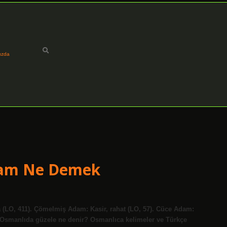
ızda
Adam Ne Demek
ba (LO, 411). Çömelmiş Adam: Kasir, rahat (LO, 57). Cüce Adam:
). Osmanlıda güzele ne denir? Osmanlıca kelimeler ve Türkçe