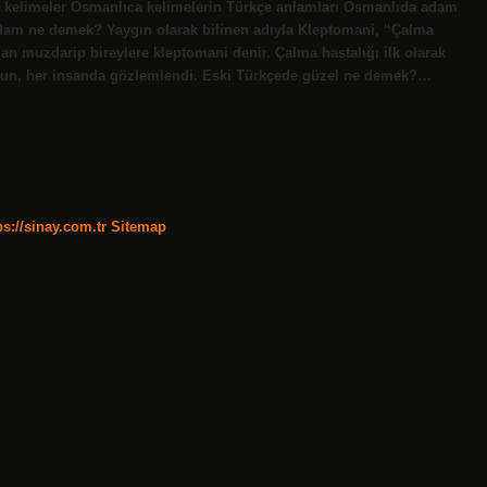
a kelimeler Osmanlıca kelimelerin Türkçe anlamları Osmanlıda adam
adam ne demek? Yaygın olarak bilinen adıyla Kleptomani, “Çalma
ından muzdarip bireylere kleptomani denir. Çalma hastalığı ilk olarak
olsun, her insanda gözlemlendi. Eski Türkçede güzel ne demek?…
ps://sinay.com.tr
Sitemap