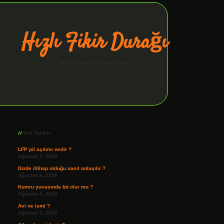
Hızlı Fikir Durağı
Anlık bilgilerle zihnini tazele!
Sidebar
ilbet giriş
Son Yazılar
LFP pil açılımı nedir ?
Ağustos 7, 2026
Dizde iltihap olduğu nasıl anlaşılır ?
Ağustos 6, 2026
Kumru yuvasında bit olur mu ?
Ağustos 6, 2026
Avi ne ismi ?
Ağustos 5, 2026